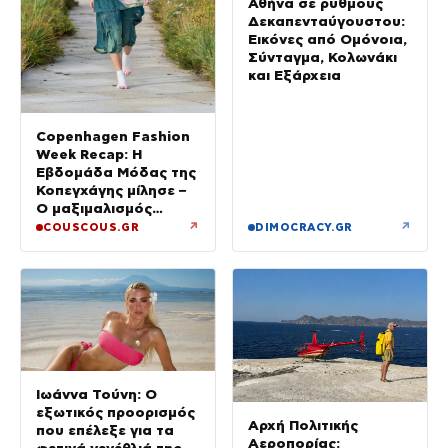
Αθήνα σε ρυθμούς
Δεκαπενταύγουστου:
Εικόνες από Ομόνοια,
Σύνταγμα, Κολωνάκι
και Εξάρχεια
Copenhagen Fashion
Week Recap: Η
Εβδομάδα Μόδας της
Κοπεγχάγης μίλησε –
Ο μαξιμαλισμός
επιστρέφει
↗
↗
COUSCOUS.GR
DIMOCRACY.GR
Ιωάννα Τούνη: Ο
εξωτικός προορισμός
Αρχή Πολιτικής
που επέλεξε για τα
Αεροπορίας: