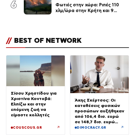
6
Φωτιές στην χώρα: Ριπές 110
χλμ/ώρα στην Κρήτη και 9
μποφόρ τη Δευτέρα – Πάνω από
400 πυρκαγιές μέσα σε 10
ημέρες
//
BEST OF NETWORK
Σίσσυ Χρηστίδου για
Χριστίνα Κοντοβά:
Άκης Σκέρτσος: Οι
Ελπίζω και στην
καταθέσεις φυσικών
επόμενη ζωή να
προσώπων αυξήθηκαν
είμαστε κολλητές
από 106,4 δισ. ευρώ
σε 148,7 δισ. ευρώ
από τον Δεκέμβριο
↗
↗
COUSCOUS.GR
DIMOCRACY.GR
του 2018 έως το 2025