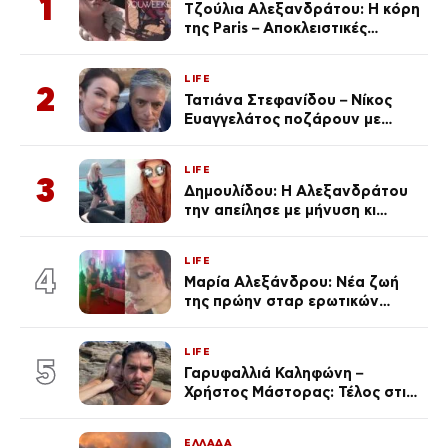
1
Τζούλια Αλεξανδράτου: Η κόρη
της Paris – Αποκλειστικές
φωτογραφίες
LIFE
2
Τατιάνα Στεφανίδου – Νίκος
Ευαγγελάτος ποζάρουν με
μαγιό σε παραλία στην
Κεφαλονιά
LIFE
3
Δημουλίδου: Η Αλεξανδράτου
την απείλησε με μήνυση κι
εκείνη απαντά – «Δεν σε
αναγνώρισα, όταν κατάλαβα
LIFE
ποια είσαι σοκαρίστικα»
4
Μαρία Αλεξάνδρου: Νέα ζωή
της πρώην σταρ ερωτικών
ταινιών, μητέρα ενός παιδιού με
σύντροφο επιχειρηματία
LIFE
(Φωτογραφίες)
5
Γαρυφαλλιά Καληφώνη –
Χρήστος Μάστορας: Τέλος στις
φήμες χωρισμού, όλη η αλήθεια
για τη σχέση τους
ΕΛΛΑΔΑ