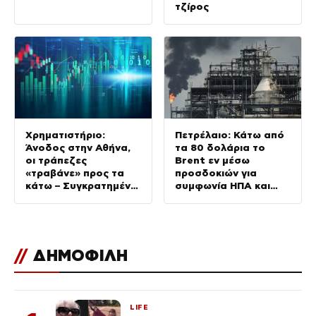
τζίρος
Χρηματιστήριο:
Πετρέλαιο: Κάτω από
Άνοδος στην Αθήνα,
τα 80 δολάρια το
οι τράπεζες
Brent εν μέσω
«τραβάνε» προς τα
προσδοκιών για
κάτω – Συγκρατημένη
συμφωνία ΗΠΑ και
η Ευρώπη
Ιράν
//
ΔΗΜΟΦΙΛΗ
LIFE