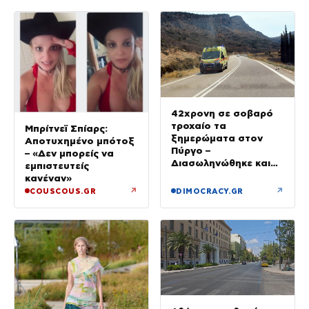
42χρονη σε σοβαρό
τροχαίο τα
Μπρίτνεϊ Σπίαρς:
ξημερώματα στον
Αποτυχημένο μπότοξ
Πύργο –
– «Δεν μπορείς να
Διασωληνώθηκε και
εμπιστευτείς
μεταφέρθηκε στο Ρίο
κανέναν»
↗
↗
COUSCOUS.GR
DIMOCRACY.GR