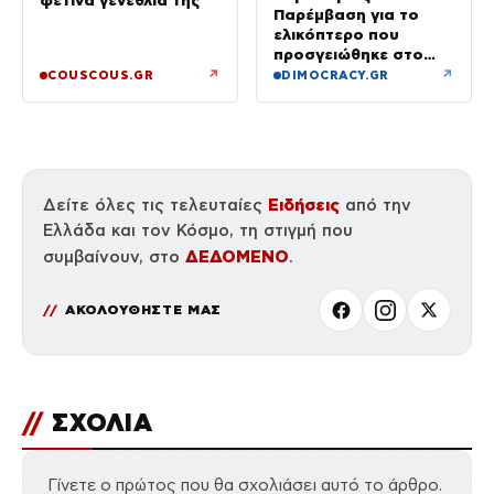
φετινά γενέθλιά της
Παρέμβαση για το
ελικόπτερο που
προσγειώθηκε στο
Σαρακήνικο της
↗
↗
COUSCOUS.GR
DIMOCRACY.GR
Μήλου – Τι προβλέπει
ο νόμος
Ειδήσεις
Δείτε όλες τις τελευταίες
από την
Ελλάδα και τον Κόσμο, τη στιγμή που
ΔΕΔΟΜΕΝΟ
συμβαίνουν, στο
.
ΑΚΟΛΟΥΘΗΣΤΕ ΜΑΣ
//
ΣΧΟΛΙΑ
Γίνετε ο πρώτος που θα σχολιάσει αυτό το άρθρο.