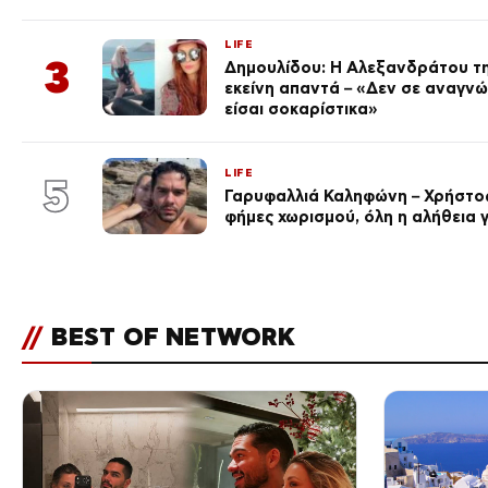
LIFE
3
Δημουλίδου: Η Αλεξανδράτου τη
εκείνη απαντά – «Δεν σε αναγν
είσαι σοκαρίστικα»
LIFE
5
Γαρυφαλλιά Καληφώνη – Χρήστος
φήμες χωρισμού, όλη η αλήθεια γ
//
BEST OF NETWORK