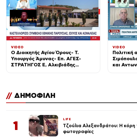
VIDEO
VIDEO
Ο Διοικητής Αγίου Όρους- Τ.
Πολιτική 
Υπουργός Άμυνας- Επ. ΑΓΕΣ-
Σιμόπουλ
ΣΤΡΑΤΗΓΟΣ Ε, Αλκιβιάδης
και Αντω
Στεφανής στο STAR
//
ΔΗΜΟΦΙΛΗ
LIFE
1
Τζούλια Αλεξανδράτου: Η κόρη τ
φωτογραφίες