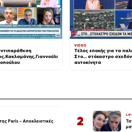
VIDEO
αντιπαράθεση
Τέλος εποχής για τα παλι
ος,Κακλαμάνης,Γιαννούλης
Στο… στόχαστρο σχεδόν
νοπούλου
αυτοκίνητα
LIF
2
ης Paris – Αποκλειστικές
Τα
μα