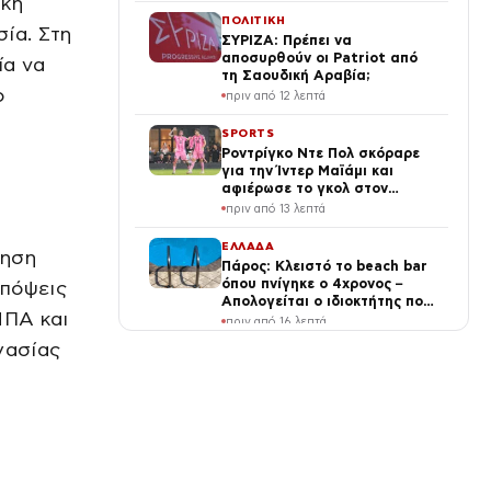
ική
ΠΟΛΙΤΙΚΗ
ία. Στη
ΣΥΡΙΖΑ: Πρέπει να
αποσυρθούν οι Patriot από
ία να
τη Σαουδική Αραβία;
ο
πριν από 12 λεπτά
SPORTS
Ροντρίγκο Ντε Πολ σκόραρε
για την Ίντερ Μαϊάμι και
αφιέρωσε το γκολ στον
πατέρα του Λιονέλ Μέσι
πριν από 13 λεπτά
ΕΛΛΑΔΑ
θηση
Πάρος: Κλειστό το beach bar
όπου πνίγηκε ο 4χρονος –
απόψεις
Απολογείται ο ιδιοκτήτης που
ΗΠΑ και
είχε δηλωθεί ναυαγοσώστης
πριν από 16 λεπτά
γασίας
ΔΙΕΘΝΗ
Νέα Υόρκη: Αναποδογύρισε
σκάφος κοντά στο Άγαλμα
της Ελευθερίας, νεκροί μία
γυναίκα και ένα βρέφος 5
πριν από 18 λεπτά
μηνών
SPORTS