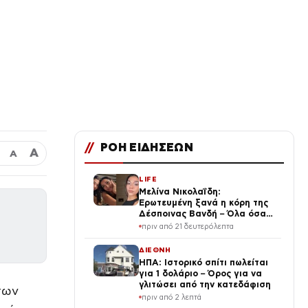
//
ΡΟΗ ΕΙΔΗΣΕΩΝ
Α
Α
LIFE
Μελίνα Νικολαΐδη:
Ερωτευμένη ξανά η κόρη της
Δέσποινας Βανδή – Όλα όσα
μάθαμε!
πριν από 21 δευτερόλεπτα
ΔΙΕΘΝΗ
ΗΠΑ: Ιστορικό σπίτι πωλείται
για 1 δολάριο – Όρος για να
γλιτώσει από την κατεδάφιση
των
πριν από 2 λεπτά