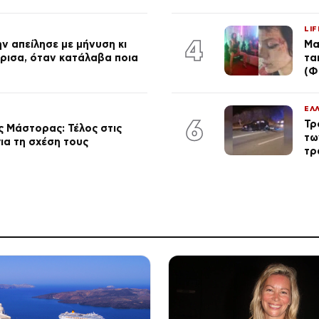
LIF
4
ν απείλησε με μήνυση κι
Μα
ώρισα, όταν κατάλαβα ποια
τα
(Φ
ΕΛ
6
Τρ
 Μάστορας: Τέλος στις
τω
ια τη σχέση τους
τρ