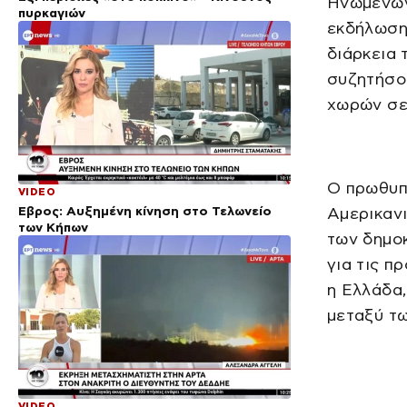
Ηνωμένων
πυρκαγιών
εκδήλωση 
διάρκεια 
συζητήσου
χωρών σε
Ο πρωθυπ
VIDEO
Έβρος: Αυξημένη κίνηση στο Τελωνείο
Αμερικαν
των Κήπων
των δημο
για τις π
η Ελλάδα,
μεταξύ τ
VIDEO