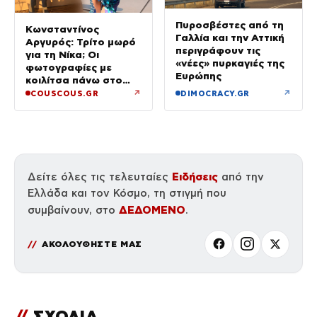
Πυροσβέστες από τη
Κωνσταντίνος
Γαλλία και την Αττική
Αργυρός: Τρίτο μωρό
περιγράφουν τις
για τη Νίκα; Οι
«νέες» πυρκαγιές της
φωτογραφίες με
Ευρώπης
κοιλίτσα πάνω στο
σκάφος που
↗
↗
COUSCOUS.GR
DIMOCRACY.GR
φούντωσαν τις φήμες
Ειδήσεις
Δείτε όλες τις τελευταίες
από την
Ελλάδα και τον Κόσμο, τη στιγμή που
ΔΕΔΟΜΕΝΟ
συμβαίνουν, στο
.
ΑΚΟΛΟΥΘΗΣΤΕ ΜΑΣ
//
ΣΧΟΛΙΑ