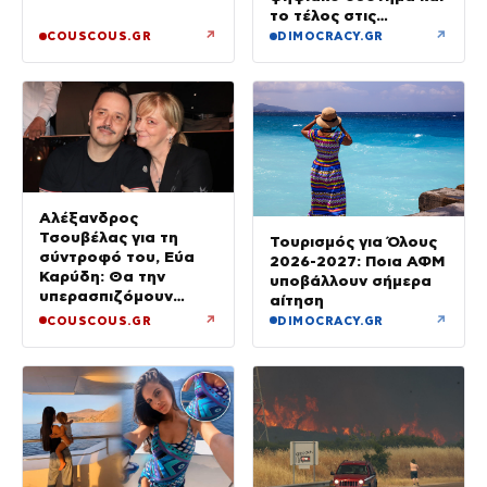
το τέλος στις
καθυστερήσεις
↗
↗
COUSCOUS.GR
DIMOCRACY.GR
Αλέξανδρος
Τσουβέλας για τη
Τουρισμός για Όλους
σύντροφό του, Εύα
2026-2027: Ποια ΑΦΜ
Καρύδη: Θα την
υποβάλλουν σήμερα
υπερασπιζόμουν
αίτηση
άλλες 500 φορές –
↗
↗
COUSCOUS.GR
DIMOCRACY.GR
Δεν έχει φωτογένεια,
τι να κάνουμε