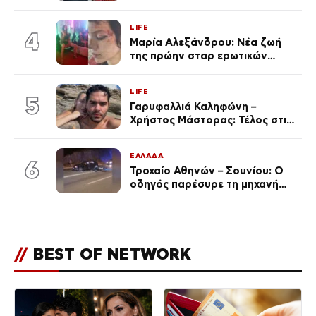
εκείνη απαντά – «Δεν σε
αναγνώρισα, όταν κατάλαβα
LIFE
ποια είσαι σοκαρίστικα»
4
Μαρία Αλεξάνδρου: Νέα ζωή
της πρώην σταρ ερωτικών
ταινιών, μητέρα ενός παιδιού με
σύντροφο επιχειρηματία
LIFE
(Φωτογραφίες)
5
Γαρυφαλλιά Καληφώνη –
Χρήστος Μάστορας: Τέλος στις
φήμες χωρισμού, όλη η αλήθεια
για τη σχέση τους
ΕΛΛΑΔΑ
6
Τροχαίο Αθηνών – Σουνίου: Ο
οδηγός παρέσυρε τη μηχανή
των αστυνομικών σε
αναστροφή – Στο 401 ΣΝ οι δύο
τραυματίες
//
BEST OF NETWORK