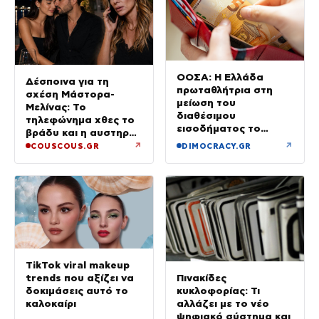
ΟΟΣΑ: Η Ελλάδα
Δέσποινα για τη
πρωταθλήτρια στη
σχέση Μάστορα-
μείωση του
Μελίνας: Το
διαθέσιμου
τηλεφώνημα χθες το
εισοδήματος το
βράδυ και η αυστηρή
πρώτο τρίμηνο του
προειδοποίηση
↗
↗
COUSCOUS.GR
DIMOCRACY.GR
2026
TikTok viral makeup
trends που αξίζει να
Πινακίδες
δοκιμάσεις αυτό το
κυκλοφορίας: Τι
καλοκαίρι
αλλάζει με το νέο
ψηφιακό σύστημα και