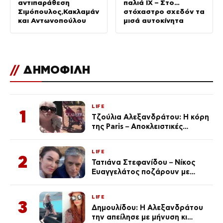
αντιπαράθεση
παλιά ΙΧ – Στο…
Σιμόπουλος,Κακλαμάνης,Γιαννούλης
στόχαστρο σχεδόν τα
και Αντωνοπούλου
μισά αυτοκίνητα
//
ΔΗΜΟΦΙΛΗ
LIFE
1
Τζούλια Αλεξανδράτου: Η κόρη
της Paris – Αποκλειστικές
φωτογραφίες
LIFE
2
Τατιάνα Στεφανίδου – Νίκος
Ευαγγελάτος ποζάρουν με
μαγιό σε παραλία στην
Κεφαλονιά
LIFE
3
Δημουλίδου: Η Αλεξανδράτου
την απείλησε με μήνυση κι