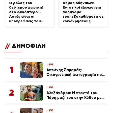
Ο ρόλος του
Δήμος Αθηναίων:
δεύτερου χειριστή
Εντατικοί έλεγχοι για
στο ελικόπτερο –
παράνομα
Αυτές είναι οι
τραπεζοκαθίσματα σε
υποχρεώσεις του
κοινόχρηστους
“χειριστή”
χώρους –
Απομακρύνθηκαν
πάνω από 240
//
ΔΗΜΟΦΙΛΗ
LIFE
1
Αντώνης Σαμαράς:
Οικογενειακή φωτογραφία που
ανάρτησε ο γιος του λίγο πριν
από την επέτειο θανάτου της
LIFE
Λένας
2
Αλεξάνδρου: Η νταντά του
Πάρη μαζί του στην Κύθνο με
τον μικρό και την Ελληνίδου
(Φωτογραφίες)
LIFE