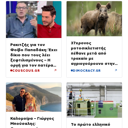
37χρονος
Ρακιτζής για τον
μοτοσικλετιστής
Φοίβο Παπαδάκη: Έχει
πέθανε μετά από
δίκιο που τους λέει
τροχαίο με
ξεφτιλισμένους – Η
αγριογούρουνο στην
οργή για τον πατέρα
Εύβοια
του
↗
↗
COUSCOUS.GR
DIMOCRACY.GR
Καλομοίρα – Γιώργος
Μπούσαλης:
Το πρώτο ελληνικό