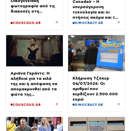
Οικογενειακή
Canadair – Η
φωτογραφία από τις
υπερσύγχρονη
διακοπές στη
τεχνολογία και οι
Σαντορίνη με τα τρία
πτήσεις ακόμα και τη
τους παιδιά
νύχτα – βίντεο
↗
↗
COUSCOUS.GR
DIMOCRACY.GR
Αριάνα Γκράντε: Η
Κλήρωση Τζόκερ
αλήθεια για τα κιλά
06/07/2026: Οι
της και η απόφαση να
αριθμοί που
απομακρυνθεί από τα
κερδίζουν 2.500.000
φώτα της
ευρώ
δημοσιότητας
↗
↗
COUSCOUS.GR
DIMOCRACY.GR