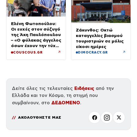
Ελένη Φωτοπούλου:
Οι ευχές στον σύζυγό
Ζάκυνθος: Οκτώ
της Άκη Παυλόπουλου
καταγγελίες βιασμού
– «Ο φύλακας άγγελος
τουριστριών σε μόλις
όσων έχουν την τύχη
είκοσι ημέρες
να βρίσκονται κοντά
↗
↗
COUSCOUS.GR
DIMOCRACY.GR
του»
Ειδήσεις
Δείτε όλες τις τελευταίες
από την
Ελλάδα και τον Κόσμο, τη στιγμή που
ΔΕΔΟΜΕΝΟ
συμβαίνουν, στο
.
ΑΚΟΛΟΥΘΗΣΤΕ ΜΑΣ