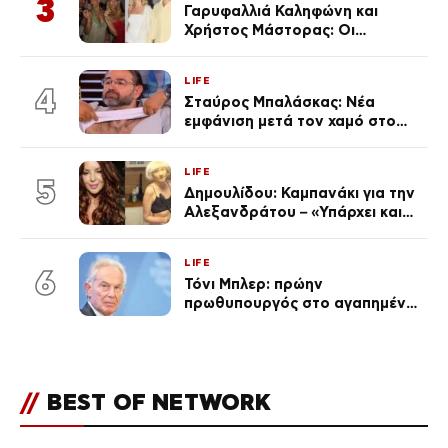
3
Γαρυφαλλιά Καληφώνη και
Χρήστος Μάστορας: Οι
χωριστές διακοπές και η
επέτειος που φέτος πέρασε
LIFE
απαρατήρητη
4
Σταύρος Μπαλάσκας: Νέα
εμφάνιση μετά τον χαμό στο
«Πρωινό» (Φωτογραφία)
LIFE
5
Δημουλίδου: Καμπανάκι για την
Αλεξανδράτου – «Υπάρχει και
ένα μικρό παιδί πίσω που
χρειάζεται τη μάνα του»
LIFE
6
Τόνι Μπλερ: πρώην
πρωθυπουργός στο αγαπημένο
του Πόρτο Χέλι
//
BEST OF NETWORK