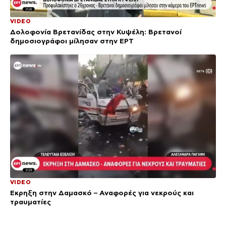
VIDEO
Δολοφονία Βρετανίδας στην Κυψέλη: Bρετανοί
δημοσιογράφοι μίλησαν στην ΕΡΤ
VIDEO
Έκρηξη στην Δαμασκό – Αναφορές για νεκρούς και
τραυματίες