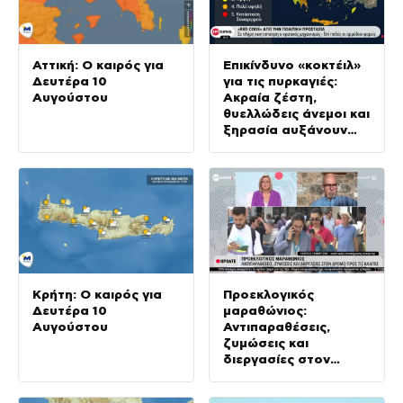
Αττική: Ο καιρός για
Επικίνδυνο «κοκτέιλ»
Δευτέρα 10
για τις πυρκαγιές:
Αυγούστου
Ακραία ζέστη,
θυελλώδεις άνεμοι και
ξηρασία αυξάνουν
τον βαθμό
ετοιμότητας των
Αρχών
Κρήτη: Ο καιρός για
Προεκλογικός
Δευτέρα 10
μαραθώνιος:
Αυγούστου
Αντιπαραθέσεις,
ζυμώσεις και
διεργασίες στον
δρόμο προς τις
κάλπες