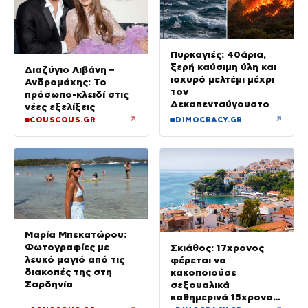
Πυρκαγιές: 40άρια,
ξερή καύσιμη ύλη και
Διαζύγιο Λιβάνη –
ισχυρό μελτέμι μέχρι
Ανδρομάχης: Το
τον
πρόσωπο-κλειδί στις
Δεκαπενταύγουστο
νέες εξελίξεις
↗
↗
COUSCOUS.GR
DIMOCRACY.GR
Μαρία Μπεκατώρου:
Φωτογραφίες με
Σκιάθος: 17χρονος
λευκό μαγιό από τις
φέρεται να
διακοπές της στη
κακοποιούσε
Σαρδηνία
σεξουαλικά
καθημερινά 15χρονο