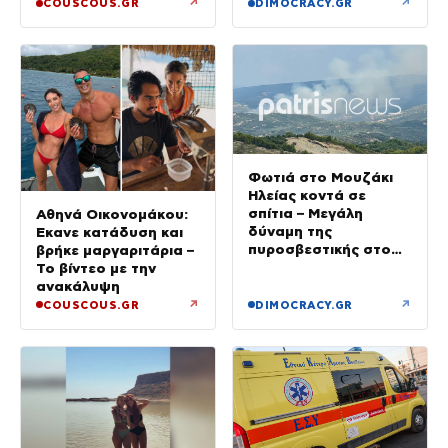
και να τον εκβίαζε με
↗
↗
COUSCOUS.GR
DIMOCRACY.GR
βίντεο
Φωτιά στο Μουζάκι
Ηλείας κοντά σε
σπίτια – Μεγάλη
Αθηνά Οικονομάκου:
δύναμη της
Έκανε κατάδυση και
πυροσβεστικής στο
βρήκε μαργαριτάρια –
σημείο
Το βίντεο με την
ανακάλυψη
↗
↗
COUSCOUS.GR
DIMOCRACY.GR