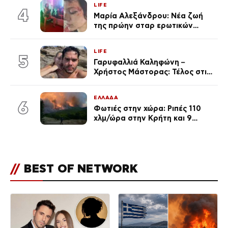
LIFE
ποια είσαι σοκαρίστικα»
4
Μαρία Αλεξάνδρου: Νέα ζωή
της πρώην σταρ ερωτικών
ταινιών, μητέρα ενός παιδιού με
σύντροφο επιχειρηματία
LIFE
(Φωτογραφίες)
5
Γαρυφαλλιά Καληφώνη –
Χρήστος Μάστορας: Τέλος στις
φήμες χωρισμού, όλη η αλήθεια
για τη σχέση τους
ΕΛΛΑΔΑ
6
Φωτιές στην χώρα: Ριπές 110
χλμ/ώρα στην Κρήτη και 9
μποφόρ τη Δευτέρα – Πάνω από
400 πυρκαγιές μέσα σε 10
ημέρες
//
BEST OF NETWORK