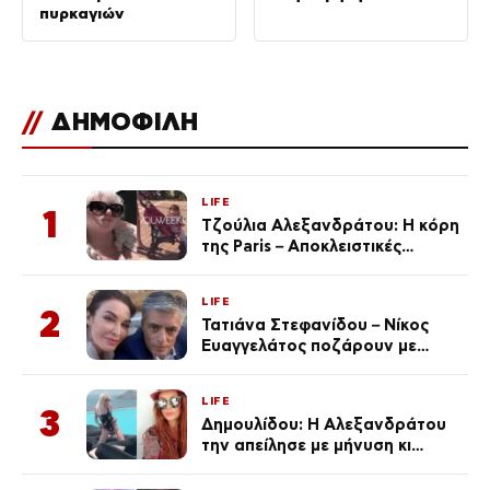
πυρκαγιών
//
ΔΗΜΟΦΙΛΗ
LIFE
1
Τζούλια Αλεξανδράτου: Η κόρη
της Paris – Αποκλειστικές
φωτογραφίες
LIFE
2
Τατιάνα Στεφανίδου – Νίκος
Ευαγγελάτος ποζάρουν με
μαγιό σε παραλία στην
Κεφαλονιά
LIFE
3
Δημουλίδου: Η Αλεξανδράτου
την απείλησε με μήνυση κι
εκείνη απαντά – «Δεν σε
αναγνώρισα, όταν κατάλαβα