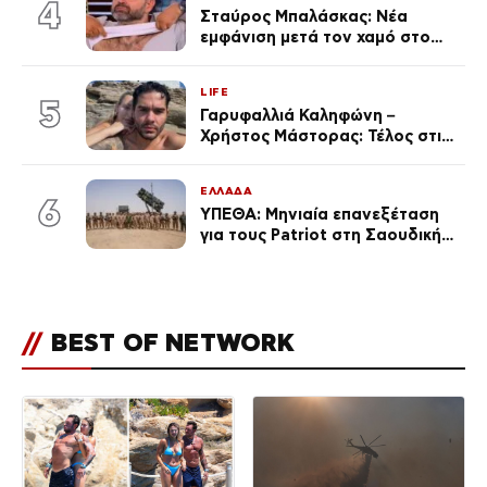
4
Σταύρος Μπαλάσκας: Νέα
εμφάνιση μετά τον χαμό στο
«Πρωινό» (Φωτογραφία)
LIFE
5
Γαρυφαλλιά Καληφώνη –
Χρήστος Μάστορας: Τέλος στις
φήμες χωρισμού, όλη η αλήθεια
για τη σχέση τους
ΕΛΛΑΔΑ
6
ΥΠΕΘΑ: Μηνιαία επανεξέταση
για τους Patriot στη Σαουδική
Αραβία
//
BEST OF NETWORK