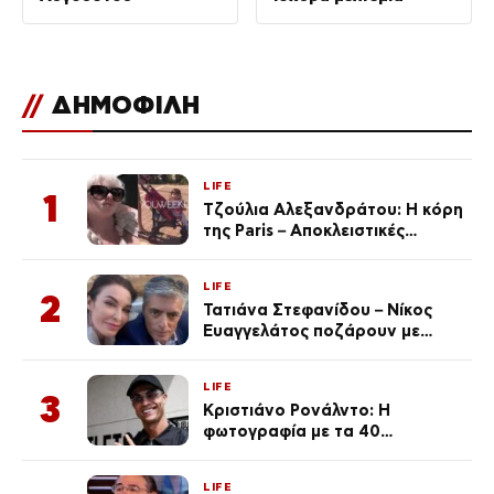
//
ΔΗΜΟΦΙΛΗ
LIFE
1
Τζούλια Αλεξανδράτου: Η κόρη
της Paris – Αποκλειστικές
φωτογραφίες
LIFE
2
Τατιάνα Στεφανίδου – Νίκος
Ευαγγελάτος ποζάρουν με
μαγιό σε παραλία στην
Κεφαλονιά
LIFE
3
Κριστιάνο Ρονάλντο: Η
φωτογραφία με τα 40
πανάκριβα αυτοκίνητα στο
γκαράζ του ξεπέρασε τα 20,7
LIFE
εκ. likes