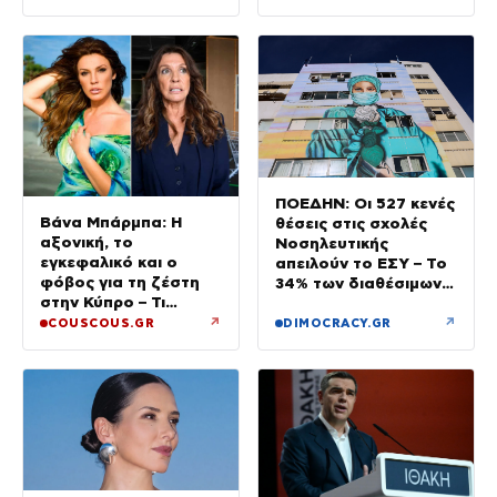
ΠΟΕΔΗΝ: Οι 527 κενές
Βάνα Μπάρμπα: Η
θέσεις στις σχολές
αξονική, το
Νοσηλευτικής
εγκεφαλικό και ο
απειλούν το ΕΣΥ – Το
φόβος για τη ζέστη
34% των διαθέσιμων
στην Κύπρο – Τι
δεν καλύφθηκε
τρέμουν οι γιατροί για
↗
↗
COUSCOUS.GR
DIMOCRACY.GR
την υγεία της;