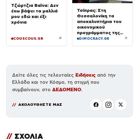
Τζώρτζια Βαϊνα: Δεν
Τσίπρας: Στη
έχω βάψει τα μαλλιά
Θεσσαλονίκη τα
μου εδώ και έξι
αποκαλυπτήρια του
χρόνια
οικονομικού
προγράμματος της
ΕΛ.Α.Σ.
↗
↗
COUSCOUS.GR
DIMOCRACY.GR
Ειδήσεις
Δείτε όλες τις τελευταίες
από την
Ελλάδα και τον Κόσμο, τη στιγμή που
ΔΕΔΟΜΕΝΟ
συμβαίνουν, στο
.
ΑΚΟΛΟΥΘΗΣΤΕ ΜΑΣ
//
ΣΧΟΛΙΑ