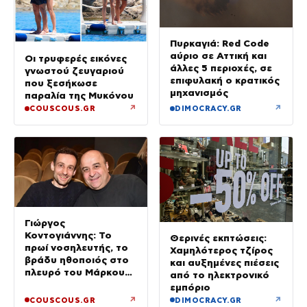
Πυρκαγιά: Red Code
αύριο σε Αττική και
Οι τρυφερές εικόνες
άλλες 5 περιοχές, σε
γνωστού ζευγαριού
επιφυλακή ο κρατικός
που ξεσήκωσε
μηχανισμός
παραλία της Μυκόνου
↗
↗
COUSCOUS.GR
DIMOCRACY.GR
Γιώργος
Κοντογιάννης: Το
Θερινές εκπτώσεις:
πρωί νοσηλευτής, το
Χαμηλότερος τζίρος
βράδυ ηθοποιός στο
και αυξημένες πιέσεις
πλευρό του Μάρκου
από το ηλεκτρονικό
Σεφερλή
εμπόριο
↗
↗
COUSCOUS.GR
DIMOCRACY.GR