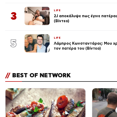
LIFE
3
2J αποκάλυψε πως έγινε πατέρας
(Βίντεο)
LIFE
5
Λάμπρος Κωνσταντάρας: Μου χρ
τον πατέρα του (Βίντεο)
//
BEST OF NETWORK