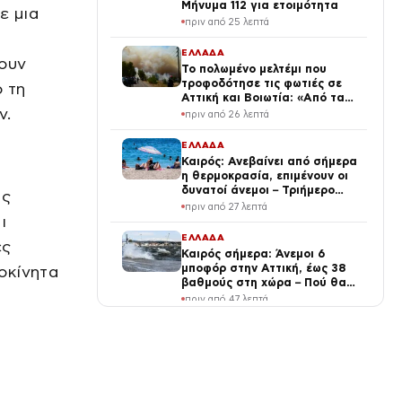
Μήνυμα 112 για ετοιμότητα
ε μια
πριν από 25 λεπτά
ι
ΕΛΛΑΔΑ
ουν
Το πολωμένο μελτέμι που
τροφοδότησε τις φωτιές σε
ο τη
Αττική και Βοιωτία: «Από τα
ν.
ισχυρότερα επεισόδια των
πριν από 26 λεπτά
τελευταίων 50 χρόνων»
ΕΛΛΑΔΑ
Καιρός: Ανεβαίνει από σήμερα
η θερμοκρασία, επιμένουν οι
δυνατοί άνεμοι – Τριήμερο
ης
κύμα ζέστης με 40°C από το
πριν από 27 λεπτά
Σάββατο
ι
ΕΛΛΑΔΑ
ές
Καιρός σήμερα: Άνεμοι 6
μποφόρ στην Αττική, έως 38
οκίνητα
βαθμούς στη χώρα – Πού θα
βρέξει
πριν από 47 λεπτά
ΥΓΕΙΑ
Υψηλή χοληστερίνη: 6 τροφές
που πρέπει να αποφεύγετε,
σύμφωνα με ειδικούς
πριν από 1 ώρα