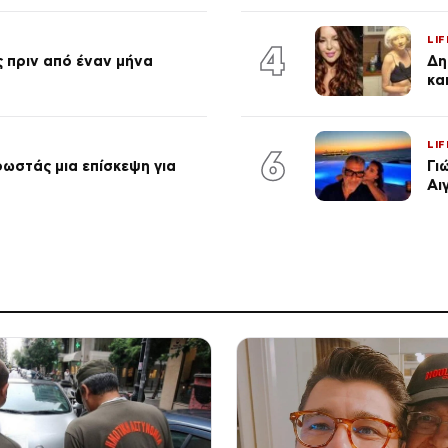
LIF
4
 πριν από έναν μήνα
Δη
κα
LIF
6
ωστάς μια επίσκεψη για
Γι
Αι