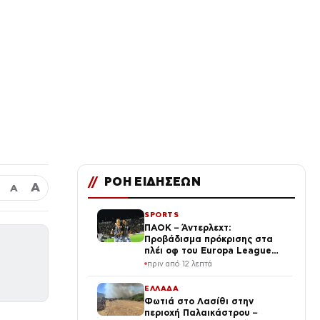
//
ΡΟΗ ΕΙΔΗΣΕΩΝ
Α
Α
SPORTS
ΠΑΟΚ – Άντερλεχτ:
Προβάδισμα πρόκρισης στα
πλέι οφ του Europa League
στην Τούμπα
πριν από 12 λεπτά
ΕΛΛΑΔΑ
Φωτιά στο Λασίθι στην
περιοχή Παλαικάστρου –