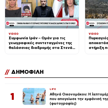
VIDEO
VIDEO
Συμφωνία Ιράν – Ομάν για τις
Πυρκαγιές
γεωγραφικές συντεταγμένες της
αποκατάσ
θαλάσσιας διαδρομής στα Στενά
στήριξη π
του Ορμούζ
//
ΔΗΜΟΦΙΛΗ
LIFE
1
Αθηνά Οικονομάκου: Η λεπτομέρε
που απογείωσε την εμφάνισή τη
(φωτογραφίες)