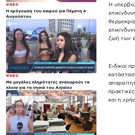
Η υπερβολ
VIDEO
Η πρόγνωση του καιρού για Πέμπτη 6
επικίνδυν
Αυγούστου
θερμοκρα
επικίνδυν
ζωή των ε
Ειδικοί π
κατάσταση
VIDEO
Με μεγάλες πληρότητες αναχωρούν τα
απαραίτητ
πλοία για τα νησιά του Αιγαίου
πρακτικέ
και η χρή