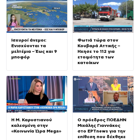
Ισχυροί άνεμοι:
Φωτιά τώρα στον
Ενισχύονται τα
Κουβαρά Αττικής –
μελτέμια – Έως και 9
Ήχησε το 112 για
μποφόρ
ετοιμότητα των
κατοίκων
Η Μ. Καρυστιανού
Ο πρόεδρος ΠΟΕΔΗΝ
καλεσμένη στην
Μιχάλης Γιαννάκος
«Κοινωνία Ώρα Mega»
στο ΕΡΤnews για την
επίθεση που δέχθηκε