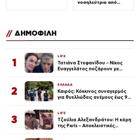
νοσηλεύτρια από
ασθενή στον «Ερυθρό
Σταυρό»
//
ΔΗΜΟΦΙΛΗ
LIFE
1
Τατιάνα Στεφανίδου – Νίκος
Ευαγγελάτος ποζάρουν με
μαγιό σε παραλία στην
Κεφαλονιά
ΕΛΛΑΔΑ
2
Καιρός: Κόκκινος συναγερμός
για θυελλώδεις ανέμους έως 9
μποφόρ – Οι περιοχές που
ανησυχούν τους ειδικούς
LIFE
3
Τζούλια Αλεξανδράτου: Η κόρη
της Paris – Αποκλειστικές
φωτογραφίες