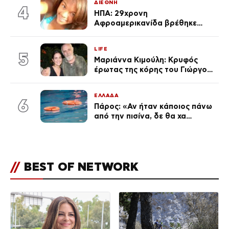
ΔΙΕΘΝΗ
4
ΗΠΑ: 29χρονη
Αφροαμερικανίδα βρέθηκε
απαγχονισμένη σε δέντρο στον
Μισισιπή
LIFE
5
Μαριάννα Κιμούλη: Κρυφός
έρωτας της κόρης του Γιώργου,
είναι μαζί 4 χρόνια,
φωτογραφίες του
ΕΛΛΑΔΑ
6
Πάρος: «Αν ήταν κάποιος πάνω
από την πισίνα, δε θα χα
θρηνήσει το παιδί μου» – Η
σπαρακτική περιγραφή του
πατέρα και τα κενά στους
ισχυρισμούς του ιδιοκτήτη του
//
BEST OF NETWORK
beach bar