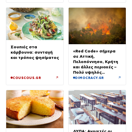
Σουπιές στα
«Red Code» σήμερα
κάρβουνα: συνταγή
σε Αττική,
και τρόπος ψησίματος
Πελοπόννησο, Κρήτη
και άλλες περιοχές –
Πολύ υψηλός
κίνδυνος πυρκαγιάς
↗
↗
COUSCOUS.GR
DIMOCRACY.GR
ΔΥΠΑ: Ανοιχτές οι