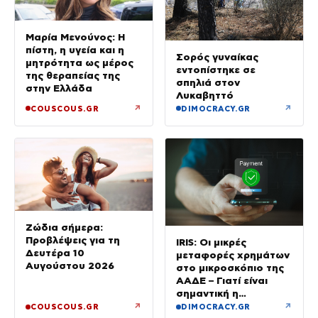
Μαρία Μενούνος: Η
πίστη, η υγεία και η
Σορός γυναίκας
μητρότητα ως μέρος
εντοπίστηκε σε
της θεραπείας της
σπηλιά στον
στην Ελλάδα
Λυκαβηττό
↗
↗
COUSCOUS.GR
DIMOCRACY.GR
Ζώδια σήμερα:
Προβλέψεις για τη
IRIS: Οι μικρές
Δευτέρα 10
μεταφορές χρημάτων
Αυγούστου 2026
στο μικροσκόπιο της
ΑΑΔΕ – Γιατί είναι
σημαντική η
αιτιολογία
↗
↗
COUSCOUS.GR
DIMOCRACY.GR