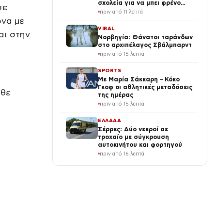
σχολεία για να μπει φρένο
σε
στην αντιγραφή με Τεχνητή
πριν από 11 λεπτά
Νοημοσύνη
ωνα με
VIRAL
αι στην
Νορβηγία: Θάνατοι ταράνδων
στο αρχιπέλαγος Σβάλμπαρντ
πριν από 15 λεπτά
SPORTS
Με Μαρία Σάκκαρη – Κόκο
Γκοφ οι αθλητικές μεταδόσεις
άθε
της ημέρας
πριν από 15 λεπτά
ΕΛΛΑΔΑ
Σέρρες: Δύο νεκροί σε
τροχαίο με σύγκρουση
αυτοκινήτου και φορτηγού
πριν από 16 λεπτά
LIFE
Ιωάννα Κουλούρη: Απόπειρα
αυτοκτονίας –
«Aναγκάστηκαν να με δέσουν
χέρια-πόδια στο κρεβάτι της
πριν από 19 λεπτά
πτέρυγας»