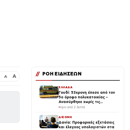
//
ΡΟΗ ΕΙΔΗΣΕΩΝ
Α
Α
ΕΛΛΑΔΑ
Γουδί: 53χρονη έπεσε από τον
5ο όροφο πολυκατοικίας –
Ανασύρθηκε χωρίς τις
αισθήσεις της
πριν από 2 λεπτά
ΔΙΕΘΝΗ
Δανία: Προφορικές εξετάσεις
και έλεγχος υπολογιστών στα