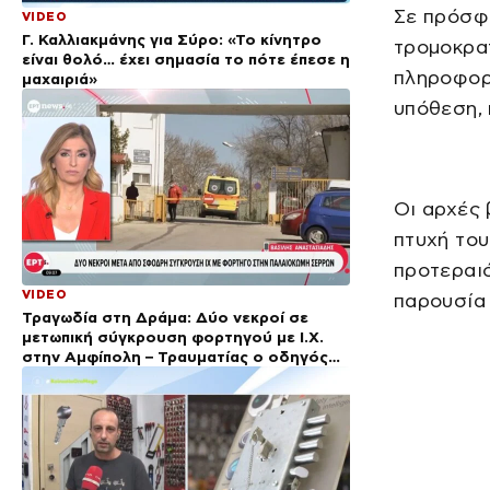
Σε πρόσφ
VIDEO
Γ. Καλλιακμάνης για Σύρο: «Το κίνητρο
τρομοκρατ
είναι θολό… έχει σημασία το πότε έπεσε η
πληροφορ
μαχαιριά»
υπόθεση,
Οι αρχές 
πτυχή το
προτεραιό
VIDEO
παρουσία 
Τραγωδία στη Δράμα: Δύο νεκροί σε
μετωπική σύγκρουση φορτηγού με Ι.Χ.
στην Αμφίπολη – Τραυματίας ο οδηγός
του φορτηγού