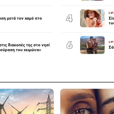
LIF
4
ση μετά τον χαμό στο
Σί
το
6
LIF
τις διακοπές της στο νησί
Σά
κούραση του χειμώνα»