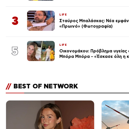
LIFE
3
Σταύρος Μπαλάσκας: Νέα εμφάνι
«Πρωινό» (Φωτογραφία)
LIFE
5
Οικονομάκου: Πρόβλημα υγείας σ
Μπόρα Μπόρα – «Έσκασε όλη η 
//
BEST OF NETWORK