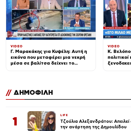
VIDEO
VIDEO
Γ. Μαρακάκης για Κυψέλη: Αυτή η
Κ. Βελόπο
εικόνα που μεταφέρει μια νεκρή
πολιτικοί
μέσα σε βαλίτσα δείχνει το
ξενοδοχει
μέγεθος της αλαζονίας
ποτέ»
//
ΔΗΜΟΦΙΛΗ
LIFE
1
Τζούλια Αλεξανδράτου: Απειλεί ό
την ανάρτηση της Δημουλίδου