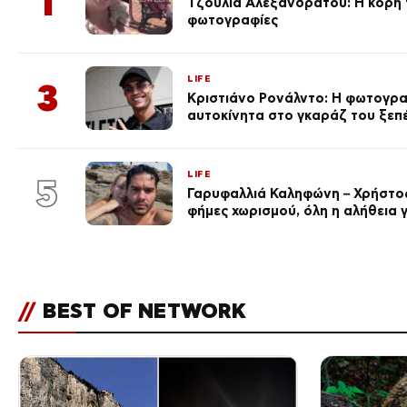
1
Τζούλια Αλεξανδράτου: Η κόρη τ
φωτογραφίες
LIFE
3
Κριστιάνο Ρονάλντο: Η φωτογρα
αυτοκίνητα στο γκαράζ του ξεπέρ
LIFE
5
Γαρυφαλλιά Καληφώνη – Χρήστος
φήμες χωρισμού, όλη η αλήθεια γ
//
BEST OF NETWORK