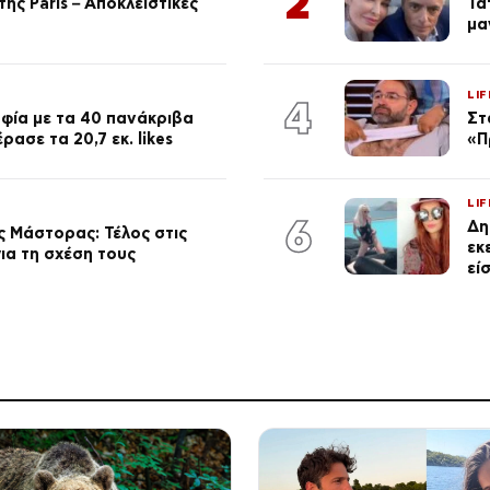
2
ης Paris – Αποκλειστικές
Τα
μα
LIF
4
φία με τα 40 πανάκριβα
Στ
ασε τα 20,7 εκ. likes
«Π
LIF
6
Δη
 Μάστορας: Τέλος στις
εκ
ια τη σχέση τους
εί