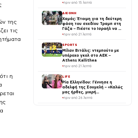
πριν από 15 λεπτά
ς
ΔΙΕΘΝΗ
Χαμάς: Έτοιμη για τη δεύτερη
ών της
φάση του σχεδίου Τραμπ στη
Γάζα – Πιέστε το Ισραήλ να το
ει τις
εφαρμόσει
πριν από 21 λεπτά
ζητήματα
SPORTS
Μίλαν Βιτάλις: ντεμπούτο με
υπέροχο γκολ στο ΑΕΚ –
Athens Kallithea
πριν από 21 λεπτά
ότι η
LIFE
Ρία Ελληνίδου: Γέννησε η
α
αδελφή της Σουμελή – «Καλώς
μας ήρθες, μικρή
έρεται
πριγκίπισσα»
πριν από 26 λεπτά
ης
SPORTS
ια
ΑΕΚ – Athens Kallithea:
Τιμήθηκε η μνήμη του Μιχάλη
Κατσούρη με κίτρινα
τριαντάφυλλα και πανό
πριν από 37 λεπτά