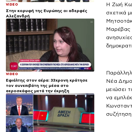
Η Ζωή Κω
VIDEO
Στην κορυφή της Ευρώπης οι αδερφές
σχετικά 
Αλεξανδρή
Μητσοτάκ
Μαρέβας 
ανησυχίες
δημοκρατί
Παράλληλ
VIDEO
Εφιάλτης στον αέρα: 33χρονη κράτησε
Νέα Δημο
τον συνεπιβάτη της μέσα στο
μειώσει τ
αεροσκάφος μετά την έκρηξη
να εμπλέκ
Κωνσταντ
συζήτηση