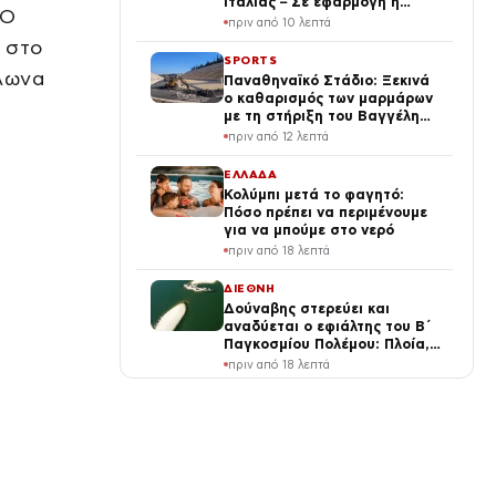
Ιταλίας – Σε εφαρμογή η
 Ο
αναστολή της Συνθήκης
πριν από 10 λεπτά
Σένγκεν
 στο
SPORTS
άλωνα
Παναθηναϊκό Στάδιο: Ξεκινά
ο καθαρισμός των μαρμάρων
με τη στήριξη του Βαγγέλη
Μαρινάκη
πριν από 12 λεπτά
ΕΛΛΑΔΑ
Κολύμπι μετά το φαγητό:
Πόσο πρέπει να περιμένουμε
για να μπούμε στο νερό
πριν από 18 λεπτά
ΔΙΕΘΝΗ
Δούναβης στερεύει και
αναδύεται ο εφιάλτης του Β΄
Παγκοσμίου Πολέμου: Πλοία,
στρατιωτική μοτοσικλέτα και
πριν από 18 λεπτά
βόμβα 700 κιλών
LIFE
Τούνη: Η Αλεξανδράκη
αποκάλυψε τον εξωτικό
προορισμό για τα 33α
γενέθλιά της – Της ευχήθηκε
πριν από 25 λεπτά
πρώτη