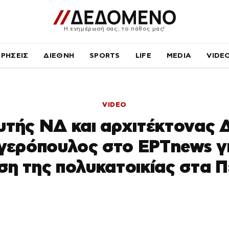
Η ενημέρωσή σας, το πάθος μας!
ΙΡΗΣΕΙΣ
ΔΙΕΘΝΗ
SPORTS
LIFE
MEDIA
VIDE
VIDEO
υτής ΝΔ και αρχιτέκτονας 
γερόπουλος στο ΕΡΤnews γι
ση της πολυκατοικίας στα 