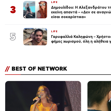
LIFE
3
Δημουλίδου: Η Αλεξανδράτου τη
εκείνη απαντά – «Δεν σε αναγν
είσαι σοκαρίστικα»
LIFE
5
Γαρυφαλλιά Καληφώνη – Χρήστος
φήμες χωρισμού, όλη η αλήθεια γ
//
BEST OF NETWORK