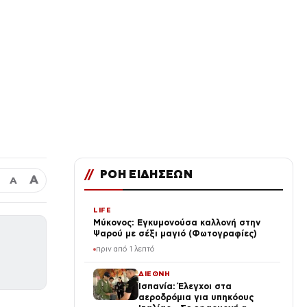
//
ΡΟΗ ΕΙΔΗΣΕΩΝ
Α
Α
LIFE
Μύκονος: Εγκυμονούσα καλλονή στην
Ψαρού με σέξι μαγιό (Φωτογραφίες)
πριν από 1 λεπτό
ΔΙΕΘΝΗ
Ισπανία: Έλεγχοι στα
αεροδρόμια για υπηκόους