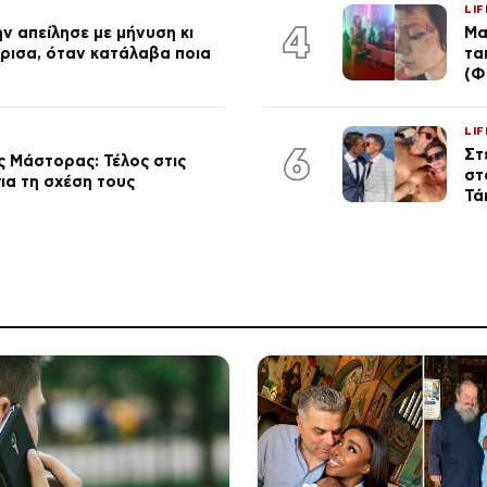
LIF
4
ν απείλησε με μήνυση κι
Μα
ώρισα, όταν κατάλαβα ποια
τα
(Φ
LIF
6
Στ
 Μάστορας: Τέλος στις
στ
ια τη σχέση τους
Τά