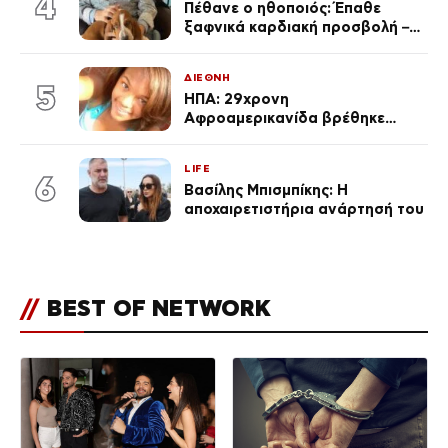
4
Πέθανε ο ηθοποιός: Έπαθε
ξαφνικά καρδιακή προσβολή – Η
ανακοίνωση της συζύγου του
ΔΙΕΘΝΗ
5
ΗΠΑ: 29χρονη
Αφροαμερικανίδα βρέθηκε
απαγχονισμένη σε δέντρο στον
Μισισιπή
LIFE
6
Βασίλης Μπισμπίκης: Η
αποχαιρετιστήρια ανάρτησή του
//
BEST OF NETWORK