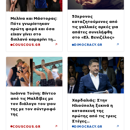
53χρονος
Μελίνα και Μάστορας:
καταζητούμενος από
Πότε γνωρίστηκαν
τις γαλλικές αρχές για
πρώτη φορά και όσα
απάτες συνελήφθη
είχαν γίνει στο
στο «Ελ. Βενιζέλος»
διπλανό καμαρίνι της
μητέρας της από το
↗
↗
COUSCOUS.GR
DIMOCRACY.GR
2023 (φωτογραφίες)
Ιωάννα Τούνη: Βίντεο
από τις Μαλδίβες με
Χαρδαλιάς: Στην
τον διάλογο του γιου
Ηλιούπολη ξεκινά η
της με τον σύντροφό
κατασκευή της
της
πρώτης από τις τρεις
Στέγες
Υποστηριζόμενης
↗
↗
COUSCOUS.GR
DIMOCRACY.GR