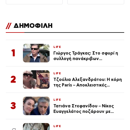
του ελικοπτέρου
//
ΔΗΜΟΦΙΛΗ
LIFE
1
Γιώργος Τράγκας: Στο σφυρί η
συλλογή πανάκριβων
αυτοκινήτων του – Ζαλίζουν τα
ποσά
LIFE
2
Τζούλια Αλεξανδράτου: Η κόρη
της Paris – Αποκλειστικές
φωτογραφίες
LIFE
3
Τατιάνα Στεφανίδου – Νίκος
Ευαγγελάτος ποζάρουν με
μαγιό σε παραλία στην
Κεφαλονιά
LIFE