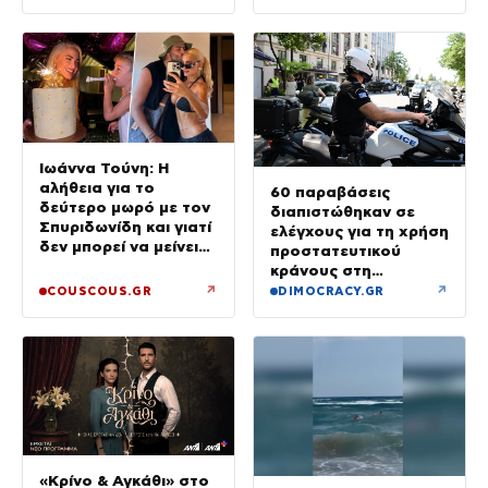
Διαβίωσης ΑμεΑ
Ιωάννα Τούνη: Η
αλήθεια για το
60 παραβάσεις
δεύτερο μωρό με τον
διαπιστώθηκαν σε
Σπυριδωνίδη και γιατί
ελέγχους για τη χρήση
δεν μπορεί να μείνει
προστατευτικού
έγκυος στις Μαλδίβες
κράνους στη
Θεσσαλονίκη
↗
↗
COUSCOUS.GR
DIMOCRACY.GR
«Κρίνο & Αγκάθι» στο