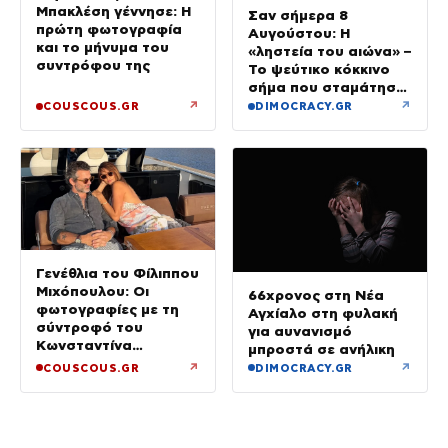
Μπακλέση γέννησε: Η
Σαν σήμερα 8
πρώτη φωτογραφία
Αυγούστου: Η
και το μήνυμα του
«ληστεία του αιώνα» –
συντρόφου της
Το ψεύτικο κόκκινο
σήμα που σταμάτησε
τρένο με 2,6 εκατ.
↗
↗
COUSCOUS.GR
DIMOCRACY.GR
λίρες
Γενέθλια του Φίλιππου
Μιχόπουλου: Οι
66χρονος στη Νέα
φωτογραφίες με τη
Αγχίαλο στη φυλακή
σύντροφό του
για αυνανισμό
Κωνσταντίνα
μπροστά σε ανήλικη
Ευρυπίδου και το
↗
↗
COUSCOUS.GR
DIMOCRACY.GR
δημόσιο «Σ’ αγαπώ»