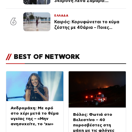
34χρονη Λένα Σαμαρά:
Συγκινημένοι ο Αντώνης
Σαμαράς και η σύζυγός του
ΕΛΛΑΔΑ
6
Καιρός: Κορυφώνεται το κύμα
ζέστης με 40άρια – Ποιες
περιοχές βρίσκονται στο
επίκεντρο και μέχρι πότε θα
κρατήσουν τα μελτέμια
//
BEST OF NETWORK
Ανδρομάχη: Με ορό
στο χέρι μετά το θέμα
Βόλος: Φωτιά στο
υγείας της – «Μην
Βελεστίνο – 40
ανησυχείτε, το ‘χω»
πυροσβέστες στη
μάχη με τις φλόγες