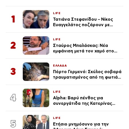
LIFE
1
Τατιάνα Στεφανίδου – Νίκος
Ευαγγελάτος ποζάρουν με
μαγιό σε παραλία στην
Κεφαλονιά
LIFE
2
Σταύρος Μπαλάσκας: Νέα
εμφάνιση μετά τον χαμό στο
«Πρωινό» (Φωτογραφία)
ΕΛΛΑΔΑ
3
Πόρτο Γερμενό: Σκύλος σοβαρά
τραυματισμένος από τη φωτιά
επέστρεψε στο σπίτι που τον
φρόντιζαν
LIFE
4
Alpha: Βαρύ πένθος για
συνεργάτιδα της Κατερίνας
Καινούργιου – «Κουράστηκες
πολύ… Απόψε είσαι στα χέρια
LIFE
του Θεού»
5
Ετήσιο μνημόσυνο για την