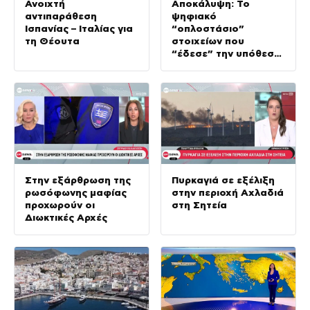
Ανοιχτή
Αποκάλυψη: Το
αντιπαράθεση
ψηφιακό
Ισπανίας – Ιταλίας για
“οπλοστάσιο”
τη Θέουτα
στοιχείων που
“έδεσε” την υπόθεση
της δολοφονίας στην
Κυψέλη
Στην εξάρθρωση της
Πυρκαγιά σε εξέλιξη
ρωσόφωνης μαφίας
στην περιοχή Αχλαδιά
προχωρούν οι
στη Σητεία
Διωκτικές Αρχές