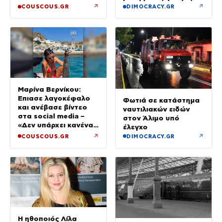
↗
↗
COUSCOUS.GR
DIMOCRACY.GR
Μαρίνα Βερνίκου:
Έπιασε λαγοκέφαλο
Φωτιά σε κατάστημα
και ανέβασε βίντεο
ναυτιλιακών ειδών
στα social media –
στον Άλιμο υπό
«Δεν υπάρχει κανένας
έλεγχο
λόγος να φοβόμαστε»
↗
↗
COUSCOUS.GR
DIMOCRACY.GR
Η ηθοποιός Λίλα