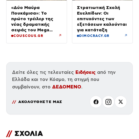
«Δύο Μαύρα
Στρατιωτική Σχολή
Πουκάμισα»: Το
Ευελπίδων: Οι
πρώτο τρέιλερ της
επιτυχόντες των
νέας δραματικής
εξετάσεων καλούνται
σειράς του Mega
για κατάταξη
κυκλοφόρησε
↗
↗
COUSCOUS.GR
DIMOCRACY.GR
Ειδήσεις
Δείτε όλες τις τελευταίες
από την
Ελλάδα και τον Κόσμο, τη στιγμή που
ΔΕΔΟΜΕΝΟ
συμβαίνουν, στο
.
ΑΚΟΛΟΥΘΗΣΤΕ ΜΑΣ
//
ΣΧΟΛΙΑ