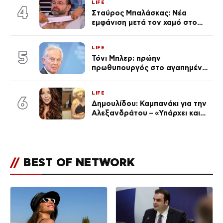
LIFE
απαρατήρητη
4
Σταύρος Μπαλάσκας: Νέα
εμφάνιση μετά τον χαμό στο
«Πρωινό» (Φωτογραφία)
LIFE
5
Τόνι Μπλερ: πρώην
πρωθυπουργός στο αγαπημένο
του Πόρτο Χέλι
LIFE
6
Δημουλίδου: Καμπανάκι για την
Αλεξανδράτου – «Υπάρχει και
ένα μικρό παιδί πίσω που
χρειάζεται τη μάνα του»
//
BEST OF NETWORK