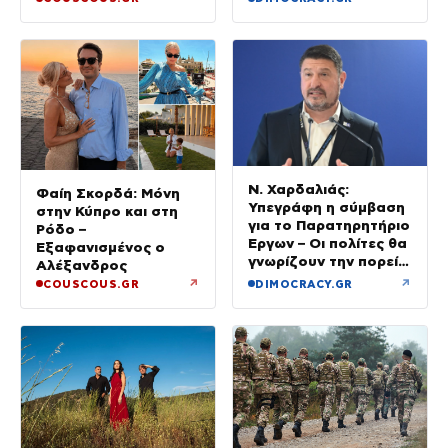
Ν. Χαρδαλιάς:
Φαίη Σκορδά: Μόνη
Υπεγράφη η σύμβαση
στην Κύπρο και στη
για το Παρατηρητήριο
Ρόδο –
Έργων – Οι πολίτες θα
Εξαφανισμένος ο
γνωρίζουν την πορεία
Αλέξανδρος
κάθε έργου στην
↗
↗
COUSCOUS.GR
DIMOCRACY.GR
περιοχή τους