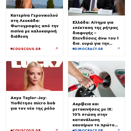
Κατερίνα Γερονικολού
στη Λευκάδα:
Ελλάδα: Αίτημα για
Φωτογραφίες από την
επέκταση της ρήτρας
πισίνα με καλοκαιρινή
διαφυγής –
διάθεση
Επενδύσεις άνω του 1
δισ. ευρώ για την
Ενέργεια έως το 2028
↗
↗
COUSCOUS.GR
DIMOCRACY.GR
Anya Taylor-Joy:
Υιοθέτησε micro bob
Ακρίβεια και
για τον νέο της ρόλο
μετακινήσεις με ΙΧ:
10% πτώση στην
κατανάλωση
καυσίμων το πρώτο
εξάμηνο του έτους
↗
↗
COUSCOUS.GR
DIMOCRACY.GR