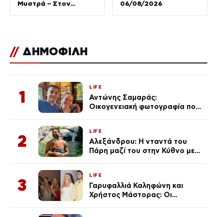
Μυστρά – Στον
06/08/2026
ανακριτή την
Παρασκευή ο
55χρονος
//
ΔΗΜΟΦΙΛΗ
LIFE
1
Αντώνης Σαμαράς:
Οικογενειακή φωτογραφία που
ανάρτησε ο γιος του λίγο πριν
από την επέτειο θανάτου της
LIFE
Λένας
2
Αλεξάνδρου: Η νταντά του
Πάρη μαζί του στην Κύθνο με
τον μικρό και την Ελληνίδου
(Φωτογραφίες)
LIFE
3
Γαρυφαλλιά Καληφώνη και
Χρήστος Μάστορας: Οι
χωριστές διακοπές και η
επέτειος που φέτος πέρασε