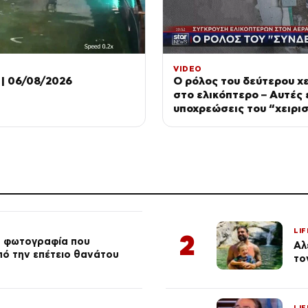
VIDEO
| 06/08/2026
Ο ρόλος του δεύτερου χε
στο ελικόπτερο – Αυτές ε
υποχρεώσεις του “χειρι
LIF
2
ή φωτογραφία που
Αλ
από την επέτειο θανάτου
το
LIF