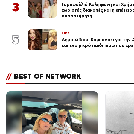
3
Γαρυφαλλιά Καληφώνη και Χρήσ
χωριστές διακοπές και η επέτει
απαρατήρητη
LIFE
5
Δημουλίδου: Καμπανάκι για την 
και ένα μικρό παιδί πίσω που χρ
//
BEST OF NETWORK