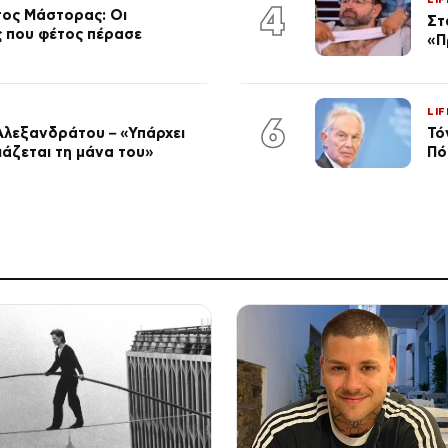
4
τος Μάστορας: Οι
Στ
ος που φέτος πέρασε
«Π
LIF
6
Αλεξανδράτου – «Υπάρχει
Τό
ειάζεται τη μάνα του»
Πό