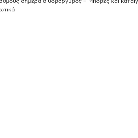
αθμούς σήμερα ο υδράργυρος – Μπόρες και καται
ωτικά