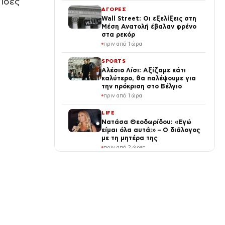
γίδες
ελλείψεων και σοβαρών
ΑΓΟΡΕΣ
κενών»
Wall Street: Οι εξελίξεις στη
Μέση Ανατολή έβαλαν φρένο
στα ρεκόρ
πριν από 1 ώρα
SPORTS
Αλέσιο Λίσι: Αξίζαμε κάτι
καλύτερο, θα παλέψουμε για
την πρόκριση στο Βέλγιο
πριν από 1 ώρα
LIFE
Νατάσα Θεοδωρίδου: «Εγώ
είμαι όλα αυτά;» – Ο διάλογος
με τη μητέρα της
πριν από 2 ώρες
ΔΙΕΘΝΗ
Γαλλία: Μασκ καταλογίζει
«προδοσία» στην Τοντελιέ –
«Δεν θα πάρω μαθήματα
πατριωτισμού», απαντά η
πριν από 2 ώρες
ηγέτιδα των Οικολόγων
SPORTS