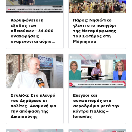
Κορυφώνεται η
Πάρος: Νησιώτικο
έξοδος των
γλέντι στο πανηγύρι
αδειούχων – 34.000
της Μεταμόρφωσης
αναχωρήσεις
του Σωτήρος στη
αναμένονται αύριο
Μάρπησσα
στο λιμάνι του
Πειραιά
Στυλίδα: Στο πλευρό
Έλεγχοι και
του Δημάρχου οι
συνωστισμός στα
πολίτες- Αναμονή για
αεροδρόμια μετά την
την απόφαση της
κόντρα Ιταλίας –
Δικαιοσύνης
Ισπανίας