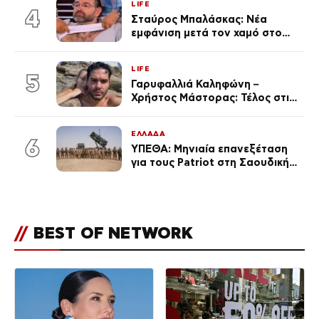
LIFE
εκ. likes
4
Σταύρος Μπαλάσκας: Νέα
εμφάνιση μετά τον χαμό στο
«Πρωινό» (Φωτογραφία)
LIFE
5
Γαρυφαλλιά Καληφώνη –
Χρήστος Μάστορας: Τέλος στις
φήμες χωρισμού, όλη η αλήθεια
για τη σχέση τους
ΕΛΛΑΔΑ
6
ΥΠΕΘΑ: Μηνιαία επανεξέταση
για τους Patriot στη Σαουδική
Αραβία
//
BEST OF NETWORK