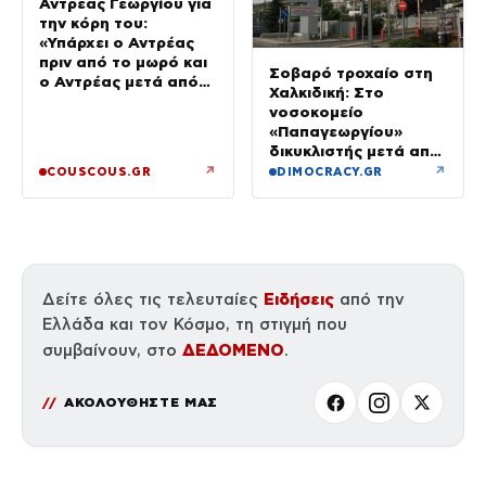
Αντρέας Γεωργίου για
την κόρη του:
«Υπάρχει ο Αντρέας
πριν από το μωρό και
Σοβαρό τροχαίο στη
ο Αντρέας μετά από
Χαλκιδική: Στο
αυτό – Έθεσα άλλες
νοσοκομείο
προτεραιότητες»
«Παπαγεωργίου»
δικυκλιστής μετά από
σύγκρουση
↗
↗
COUSCOUS.GR
DIMOCRACY.GR
Ειδήσεις
Δείτε όλες τις τελευταίες
από την
Ελλάδα και τον Κόσμο, τη στιγμή που
ΔΕΔΟΜΕΝΟ
συμβαίνουν, στο
.
ΑΚΟΛΟΥΘΗΣΤΕ ΜΑΣ