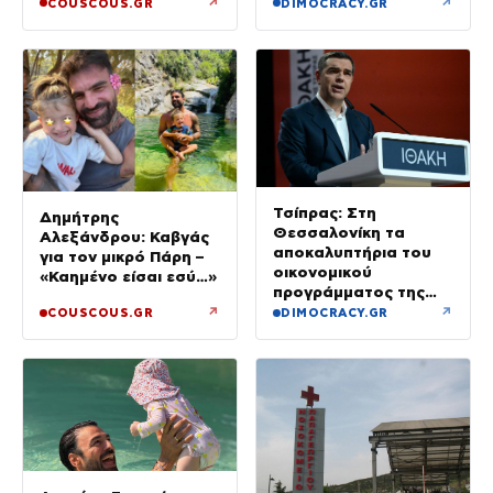
δεν καλύφθηκε
↗
↗
COUSCOUS.GR
DIMOCRACY.GR
Τσίπρας: Στη
Δημήτρης
Θεσσαλονίκη τα
Αλεξάνδρου: Καβγάς
αποκαλυπτήρια του
για τον μικρό Πάρη –
οικονομικού
«Καημένο είσαι εσύ…»
προγράμματος της
ΕΛ.Α.Σ.
↗
↗
COUSCOUS.GR
DIMOCRACY.GR