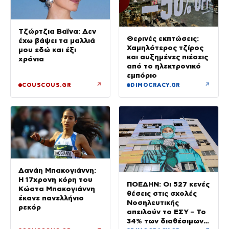
Τζώρτζια Βαϊνα: Δεν
Θερινές εκπτώσεις:
έχω βάψει τα μαλλιά
Χαμηλότερος τζίρος
μου εδώ και έξι
και αυξημένες πιέσεις
χρόνια
από το ηλεκτρονικό
εμπόριο
↗
↗
COUSCOUS.GR
DIMOCRACY.GR
Δανάη Μπακογιάννη:
Η 17χρονη κόρη του
ΠΟΕΔΗΝ: Οι 527 κενές
Κώστα Μπακογιάννη
θέσεις στις σχολές
έκανε πανελλήνιο
Νοσηλευτικής
ρεκόρ
απειλούν το ΕΣΥ – Το
34% των διαθέσιμων