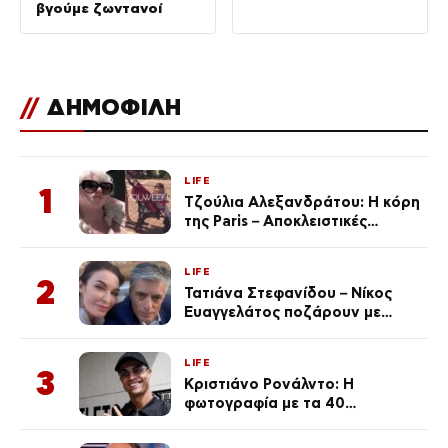
βγούμε ζωντανοί
//
ΔΗΜΟΦΙΛΗ
LIFE
1
Τζούλια Αλεξανδράτου: Η κόρη
της Paris – Αποκλειστικές
φωτογραφίες
LIFE
2
Τατιάνα Στεφανίδου – Νίκος
Ευαγγελάτος ποζάρουν με
μαγιό σε παραλία στην
Κεφαλονιά
LIFE
3
Κριστιάνο Ρονάλντο: Η
φωτογραφία με τα 40
πανάκριβα αυτοκίνητα στο
γκαράζ του ξεπέρασε τα 20,7