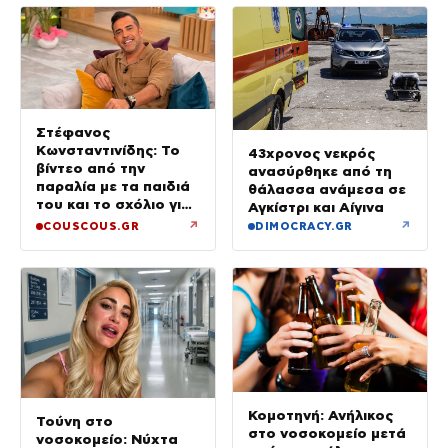
Στέφανος
Κωνσταντινίδης: Το
43χρονος νεκρός
βίντεο από την
ανασύρθηκε από τη
παραλία με τα παιδιά
θάλασσα ανάμεσα σε
του και το σχόλιο για
Αγκίστρι και Αίγινα
την ηλικία του
↗
↗
COUSCOUS.GR
DIMOCRACY.GR
Κομοτηνή: Ανήλικος
Τούνη στο
στο νοσοκομείο μετά
νοσοκομείο: Νύχτα