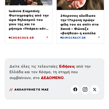
Ιωάννα Σιαμπάνη:
Φωτογραφίες από την
24χρονος κλείδωσε
ώρα θηλασμού του
την 17χρονη πρώην
γιου της και το
φίλη του σε σπίτι στα
μήνυμα «Υπάρχει κάτι
Χανιά – Φώναζε
μαγικό σε αυτές τις
«βοήθεια» η κοπέλα
αργές μέρες»
↗
↗
COUSCOUS.GR
DIMOCRACY.GR
Ειδήσεις
Δείτε όλες τις τελευταίες
από την
Ελλάδα και τον Κόσμο, τη στιγμή που
ΔΕΔΟΜΕΝΟ
συμβαίνουν, στο
.
ΑΚΟΛΟΥΘΗΣΤΕ ΜΑΣ