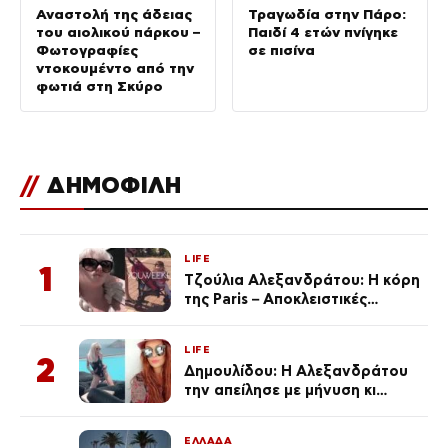
Αναστολή της άδειας
Τραγωδία στην Πάρο:
του αιολικού πάρκου –
Παιδί 4 ετών πνίγηκε
Φωτογραφίες
σε πισίνα
ντοκουμέντο από την
φωτιά στη Σκύρο
//
ΔΗΜΟΦΙΛΗ
LIFE
1
Τζούλια Αλεξανδράτου: Η κόρη
της Paris – Αποκλειστικές
φωτογραφίες
LIFE
2
Δημουλίδου: Η Αλεξανδράτου
την απείλησε με μήνυση κι
εκείνη απαντά – «Δεν σε
αναγνώρισα, όταν κατάλαβα
ΕΛΛΑΔΑ
ποια είσαι σοκαρίστικα»