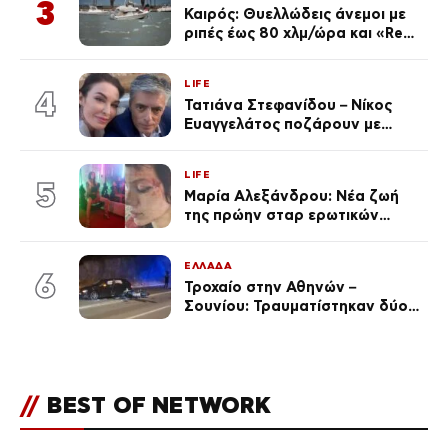
3
Καιρός: Θυελλώδεις άνεμοι με
ριπές έως 80 χλμ/ώρα και «Red
Code» σε 6 περιοχές για
κίνδυνο πυρκαγιάς
LIFE
4
Τατιάνα Στεφανίδου – Νίκος
Ευαγγελάτος ποζάρουν με
μαγιό σε παραλία στην
Κεφαλονιά
LIFE
5
Μαρία Αλεξάνδρου: Νέα ζωή
της πρώην σταρ ερωτικών
ταινιών, μητέρα ενός παιδιού με
σύντροφο επιχειρηματία
ΕΛΛΑΔΑ
(Φωτογραφίες)
6
Τροχαίο στην Αθηνών –
Σουνίου: Τραυματίστηκαν δύο
αστυνομικοί
//
BEST OF NETWORK