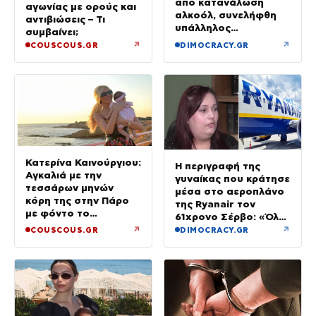
από κατανάλωση
αγωνίας με ορούς και
αλκοόλ, συνελήφθη
αντιβιώσεις – Τι
υπάλληλος
συμβαίνει;
καταστήματος
↗
↗
COUSCOUS.GR
DIMOCRACY.GR
Κατερίνα Καινούργιου:
Η περιγραφή της
Αγκαλιά με την
γυναίκας που κράτησε
τεσσάρων μηνών
μέσα στο αεροπλάνο
κόρη της στην Πάρο
της Ryanair τον
με φόντο το
61χρονο Σέρβο: «Όλα
ηλιοβασίλεμα
έγιναν σε κλάσματα
↗
↗
COUSCOUS.GR
DIMOCRACY.GR
δευτερολέπτου»