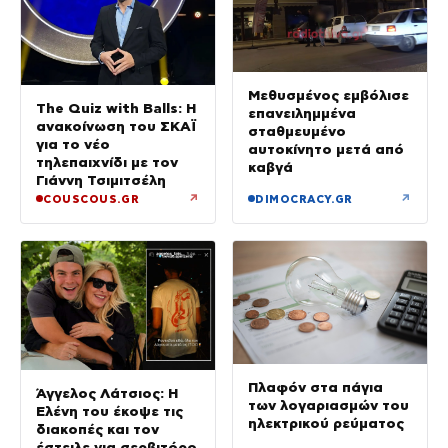
Μεθυσμένος εμβόλισε
The Quiz with Balls: Η
επανειλημμένα
ανακοίνωση του ΣΚΑΪ
σταθμευμένο
για το νέο
αυτοκίνητο μετά από
τηλεπαιχνίδι με τον
καβγά
Γιάννη Τσιμιτσέλη
↗
↗
COUSCOUS.GR
DIMOCRACY.GR
Πλαφόν στα πάγια
Άγγελος Λάτσιος: Η
των λογαριασμών του
Ελένη του έκοψε τις
ηλεκτρικού ρεύματος
διακοπές και τον
έστειλε για σερβιτόρο