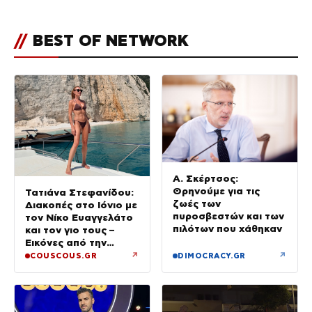
//
BEST OF NETWORK
Α. Σκέρτσος:
Θρηνούμε για τις
Τατιάνα Στεφανίδου:
ζωές των
Διακοπές στο Ιόνιο με
πυροσβεστών και των
τον Νίκο Ευαγγελάτο
πιλότων που χάθηκαν
και τον γιο τους –
Εικόνες από την
Κεφαλονιά
↗
↗
COUSCOUS.GR
DIMOCRACY.GR