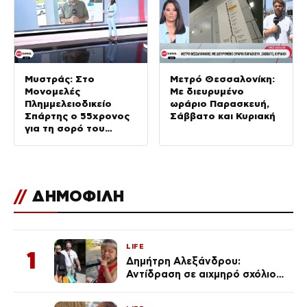
Μυστράς: Στο
Μετρό Θεσσαλονίκη:
Μονομελές
Με διευρυμένο
Πλημμελειοδικείο
ωράριο Παρασκευή,
Σπάρτης ο 55χρονος
Σάββατο και Κυριακή
για τη σορό του
πατέρα του σε
καταψύκτη –
Αντιμέτωπος με
τέσσερις κατηγορίες
//
ΔΗΜΟΦΙΛΗ
LIFE
1
Δημήτρη Αλεξάνδρου:
Αντίδραση σε αιχμηρό σχόλιο
για την Τούνη με αφορμή το
μεγάλωμα του Πάρη