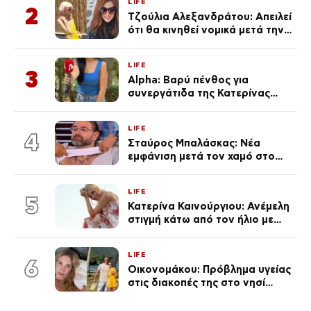
LIFE
2
Τζούλια Αλεξανδράτου: Απειλεί
ότι θα κινηθεί νομικά μετά την
ανάρτηση της Δημουλίδου
LIFE
3
Alpha: Βαρύ πένθος για
συνεργάτιδα της Κατερίνας
Καινούργιου – «Κουράστηκες
πολύ… Απόψε είσαι στα χέρια
LIFE
του Θεού»
4
Σταύρος Μπαλάσκας: Νέα
εμφάνιση μετά τον χαμό στο
«Πρωινό» (Φωτογραφία)
LIFE
5
Κατερίνα Καινούργιου: Ανέμελη
στιγμή κάτω από τον ήλιο με
τους followers της
(φωτογραφία)
LIFE
6
Οικονομάκου: Πρόβλημα υγείας
στις διακοπές της στο νησί
Μπόρα Μπόρα – «Έσκασε όλη η
κούραση του χειμώνα»