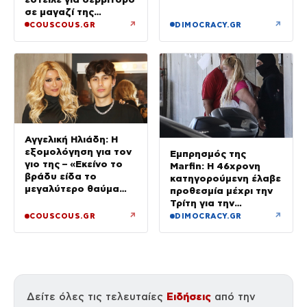
σε μαγαζί της
Πεντέλης – Εκεί θα
↗
↗
COUSCOUS.GR
DIMOCRACY.GR
δουλεύει όλο τον
Αύγουστο
Αγγελική Ηλιάδη: Η
εξομολόγηση για τον
Εμπρησμός της
γιο της – «Εκείνο το
Marfin: Η 46χρονη
βράδυ είδα το
κατηγορούμενη έλαβε
μεγαλύτερο θαύμα
προθεσμία μέχρι την
της ζωής μου»
Τρίτη για την
απολογία της
↗
↗
COUSCOUS.GR
DIMOCRACY.GR
Ειδήσεις
Δείτε όλες τις τελευταίες
από την