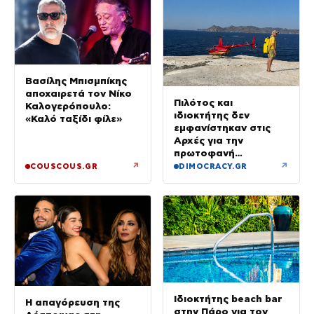
Βασίλης Μπισμπίκης
αποχαιρετά τον Νίκο
Πιλότος και
Καλογερόπουλο:
ιδιοκτήτης δεν
«Καλό ταξίδι φίλε»
εμφανίστηκαν στις
Αρχές για την
πρωτοφανή
προσγείωση του
↗
↗
COUSCOUS.GR
DIMOCRACY.GR
ελικοπτέρου στο
Σαρακήνικο
Ιδιοκτήτης beach bar
Η απαγόρευση της
στην Πάρο για τον