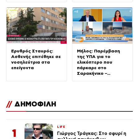
διοίκηση
Ερυθρός Σταυρός:
Μήλος: Παρέμβαση
Ασθενής επιτέθηκε σε
της ΥΠΑ για το
νοσηλεύτρια στα
ελικόπτερο που
επείγοντα
πάρκαρε στο
Σαρακήνικο –
Καλοκαίρι Μαζί –
10/08/2026
//
ΔΗΜΟΦΙΛΗ
LIFE
1
Γιώργος Τράγκας: Στο σφυρί η