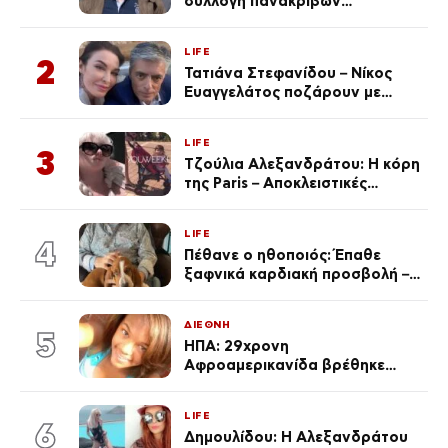
συλλογή πανάκριβων
αυτοκινήτων του – Ζαλίζουν τα
ποσά
LIFE
2
Τατιάνα Στεφανίδου – Νίκος
Ευαγγελάτος ποζάρουν με
μαγιό σε παραλία στην
Κεφαλονιά
LIFE
3
Τζούλια Αλεξανδράτου: Η κόρη
της Paris – Αποκλειστικές
φωτογραφίες
LIFE
4
Πέθανε ο ηθοποιός: Έπαθε
ξαφνικά καρδιακή προσβολή – Η
ανακοίνωση της συζύγου του
ΔΙΕΘΝΗ
5
ΗΠΑ: 29χρονη
Αφροαμερικανίδα βρέθηκε
απαγχονισμένη σε δέντρο στον
Μισισιπή
LIFE
6
Δημουλίδου: Η Αλεξανδράτου