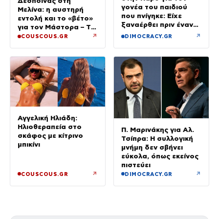
Δέσποινας στη
γονέα του παιδιού
Μελίνα: η αυστηρή
που πνίγηκε: Είχε
εντολή και το «βέτο»
ξαναέρθει πριν έναν
για τον Μάστορα – Τα
μήνα και
τηλεφωνήματα που
↗
↗
COUSCOUS.GR
DIMOCRACY.GR
προσπαθήσαμε να τον
αναστάτωσαν το
διώξουμε
καλοκαίρι της
Αγγελική Ηλιάδη:
Ηλιοθεραπεία στο
Π. Μαρινάκης για Αλ.
σκάφος με κίτρινο
Τσίπρα: Η συλλογική
μπικίνι
μνήμη δεν σβήνει
εύκολα, όπως εκείνος
πιστεύει
↗
↗
COUSCOUS.GR
DIMOCRACY.GR