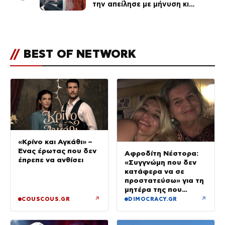
την απείλησε με μήνυση κι
εκείνη απαντά – «Δεν σε
αναγνώρισα, όταν κατάλαβα
ποια είσαι σοκαρίστικα»
//
BEST OF NETWORK
«Κρίνο και Αγκάθι» –
Ένας έρωτας που δεν
Αφροδίτη Νέστορα:
έπρεπε να ανθίσει
«Συγγνώμη που δεν
κατάφερα να σε
προστατεύσω» για τη
μητέρα της που
σκοτώθηκε στην
↗
↗
COUSCOUS.GR
DIMOCRACY.GR
εμπρηστική επίθεση
στη Θεσσαλονίκη