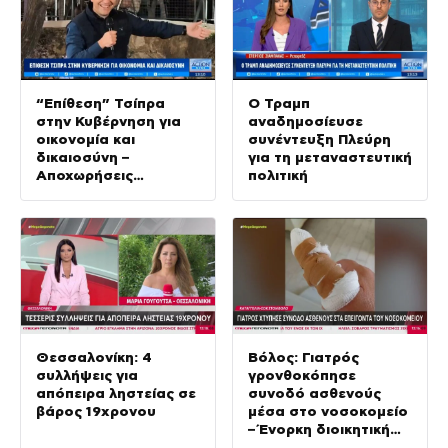
“Επίθεση” Τσίπρα
Ο Τραμπ
στην Κυβέρνηση για
αναδημοσίευσε
οικονομία και
συνέντευξη Πλεύρη
δικαιοσύνη –
για τη μεταναστευτική
Αποχωρήσεις
πολιτική
στελεχών από την
«Ελπίδα για τη
Δημοκρατία»
Θεσσαλονίκη: 4
Βόλος: Γιατρός
συλλήψεις για
γρονθοκόπησε
απόπειρα ληστείας σε
συνοδό ασθενούς
βάρος 19χρονου
μέσα στο νοσοκομείο
– Ένορκη διοικητική
εξέταση διέταξε η