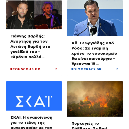
Γιάννης Βαρδής:
Ανάρτηση για τον
Αδ. Γεωργιάδης από
Αντώνη Βαρδή στα
Ρόδο: Σε ενάμιση
γενέθλιά του –
χρόνο το νοσοκομείο
«Χρόνια πολλά
θα είναι καινούργιο –
μπαμπά»
Έρχονται 15
νοσηλευτές και
↗
↗
COUSCOUS.GR
DIMOCRACY.GR
ενισχύεται το
Ακτινολογικό
ΣΚΑΙ: Η ανακοίνωση
για το τέλος της
Πυρκαγιές το
συνεργασίας με τον
Σάββατο: Σε Red