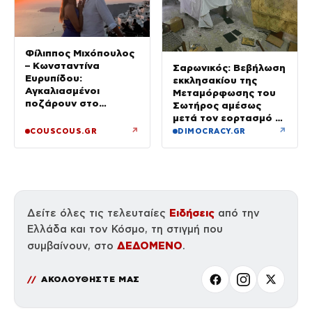
Φίλιππος Μιχόπουλος
– Κωνσταντίνα
Σαρωνικός: Βεβήλωση
Ευρυπίδου:
εκκλησακίου της
Αγκαλιασμένοι
Μεταμόρφωσης του
ποζάρουν στο
Σωτήρος αμέσως
ηλιοβασίλεμα της
μετά τον εορτασμό –
Σαντορίνης
Έσπασαν εικόνες στην
↗
↗
COUSCOUS.GR
DIMOCRACY.GR
Αγία Τράπεζα
Ειδήσεις
Δείτε όλες τις τελευταίες
από την
Ελλάδα και τον Κόσμο, τη στιγμή που
ΔΕΔΟΜΕΝΟ
συμβαίνουν, στο
.
ΑΚΟΛΟΥΘΗΣΤΕ ΜΑΣ