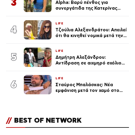
3
Alpha: Βαρύ πένθος για
συνεργάτιδα της Κατερίνας
Καινούργιου – «Κουράστηκες
πολύ… Απόψε είσαι στα χέρια
LIFE
του Θεού»
4
Τζούλια Αλεξανδράτου: Απειλεί
ότι θα κινηθεί νομικά μετά την
ανάρτηση της Δημουλίδου
LIFE
5
Δημήτρη Αλεξάνδρου:
Αντίδραση σε αιχμηρό σχόλιο
για την Τούνη με αφορμή το
μεγάλωμα του Πάρη
LIFE
6
Σταύρος Μπαλάσκας: Νέα
εμφάνιση μετά τον χαμό στο
«Πρωινό» (Φωτογραφία)
//
BEST OF NETWORK