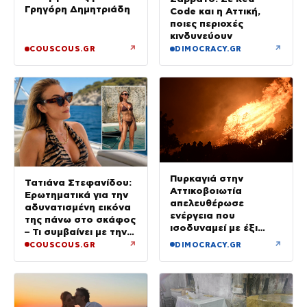
Γρηγόρη Δημητριάδη
Code και η Αττική,
ποιες περιοχές
κινδυνεύουν
↗
↗
COUSCOUS.GR
DIMOCRACY.GR
Πυρκαγιά στην
Τατιάνα Στεφανίδου:
Αττικοβοιωτία
Ερωτηματικά για την
απελευθέρωσε
αδυνατισμένη εικόνα
ενέργεια που
της πάνω στο σκάφος
ισοδυναμεί με έξι
– Τι συμβαίνει με την
βόμβες Χιροσίμα
υγεία της;
↗
↗
COUSCOUS.GR
DIMOCRACY.GR