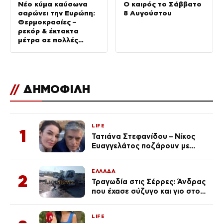
Νέο κύμα καύσωνα
Ο καιρός το Σάββατο
σαρώνει την Ευρώπη:
8 Αυγούστου
Θερμοκρασίες –
ρεκόρ & έκτακτα
μέτρα σε πολλές
χώρες
//
ΔΗΜΟΦΙΛΗ
LIFE
1
Τατιάνα Στεφανίδου – Νίκος
Ευαγγελάτος ποζάρουν με
μαγιό σε παραλία στην
Κεφαλονιά
ΕΛΛΑΔΑ
2
Τραγωδία στις Σέρρες: Άνδρας
που έχασε σύζυγο και γιο στο
τροχαίο λέει «Τα έχασα όλα, κάτι
με τράβαγε στην καρδιά μου»
LIFE