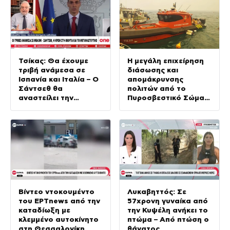
Τσίκας: Θα έχουμε
Η μεγάλη επιχείρηση
τριβή ανάμεσα σε
διάσωσης και
Ισπανία και Ιταλία – Ο
απομάκρυνσης
Σάντσεθ θα
πολιτών από το
αναστείλει την
Πυροσβεστικό Σώμα
συνθήκη Σένγκεν
στην πυρκαγιά της
Αττικοβοιωτίας
Βίντεο ντοκουμέντο
Λυκαβηττός: Σε
του ΕΡΤnews από την
57χρονη γυναίκα από
καταδίωξη με
την Κυψέλη ανήκει το
κλεμμένο αυτοκίνητο
πτώμα – Από πτώση ο
στη Θεσσαλονίκη
θάνατος