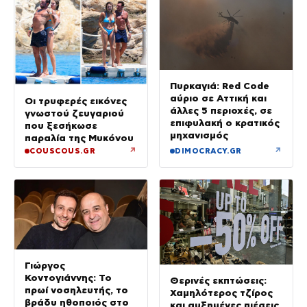
Πυρκαγιά: Red Code
αύριο σε Αττική και
Οι τρυφερές εικόνες
άλλες 5 περιοχές, σε
γνωστού ζευγαριού
επιφυλακή ο κρατικός
που ξεσήκωσε
μηχανισμός
παραλία της Μυκόνου
↗
↗
COUSCOUS.GR
DIMOCRACY.GR
Γιώργος
Κοντογιάννης: Το
Θερινές εκπτώσεις:
πρωί νοσηλευτής, το
Χαμηλότερος τζίρος
βράδυ ηθοποιός στο
και αυξημένες πιέσεις