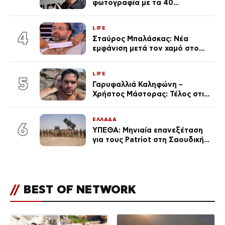
φωτογραφία με τα 40
πανάκριβα αυτοκίνητα στο
γκαράζ του ξεπέρασε τα 20,7
LIFE
εκ. likes
4
Σταύρος Μπαλάσκας: Νέα
εμφάνιση μετά τον χαμό στο
«Πρωινό» (Φωτογραφία)
LIFE
5
Γαρυφαλλιά Καληφώνη –
Χρήστος Μάστορας: Τέλος στις
φήμες χωρισμού, όλη η αλήθεια
για τη σχέση τους
ΕΛΛΑΔΑ
6
ΥΠΕΘΑ: Μηνιαία επανεξέταση
για τους Patriot στη Σαουδική
Αραβία
//
BEST OF NETWORK