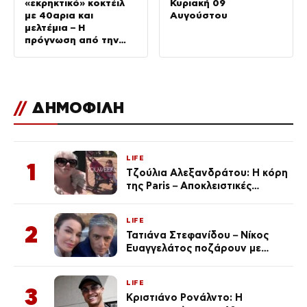
«εκρηκτικό» κοκτέιλ
Κυριακή 09
με 40αρια και
Αυγούστου
μελτέμια – Η
πρόγνωση από την
Όλγα Παπαβγούλη
//
ΔΗΜΟΦΙΛΗ
LIFE
1
Τζούλια Αλεξανδράτου: Η κόρη
της Paris – Αποκλειστικές
φωτογραφίες
LIFE
2
Τατιάνα Στεφανίδου – Νίκος
Ευαγγελάτος ποζάρουν με
μαγιό σε παραλία στην
Κεφαλονιά
LIFE
3
Κριστιάνο Ρονάλντο: Η