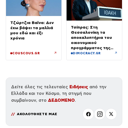
Τζώρτζια Βαϊνα: Δεν
Τσίπρας: Στη
έχω βάψει τα μαλλιά
Θεσσαλονίκη τα
μου εδώ και έξι
αποκαλυπτήρια του
χρόνια
οικονομικού
προγράμματος της
ΕΛ.Α.Σ.
↗
↗
COUSCOUS.GR
DIMOCRACY.GR
Ειδήσεις
Δείτε όλες τις τελευταίες
από την
Ελλάδα και τον Κόσμο, τη στιγμή που
ΔΕΔΟΜΕΝΟ
συμβαίνουν, στο
.
ΑΚΟΛΟΥΘΗΣΤΕ ΜΑΣ