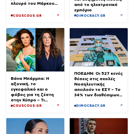
πλευρό του Μάρκου
από το ηλεκτρονικό
Σεφερλή
εμπόριο
↗
↗
COUSCOUS.GR
DIMOCRACY.GR
ΠΟΕΔΗΝ: Οι 527 κενές
Βάνα Μπάρμπα: Η
θέσεις στις σχολές
αξονική, το
Νοσηλευτικής
εγκεφαλικό και ο
απειλούν το ΕΣΥ – Το
φόβος για τη ζέστη
34% των διαθέσιμων
στην Κύπρο – Τι
δεν καλύφθηκε
τρέμουν οι γιατροί για
↗
↗
COUSCOUS.GR
DIMOCRACY.GR
την υγεία της;