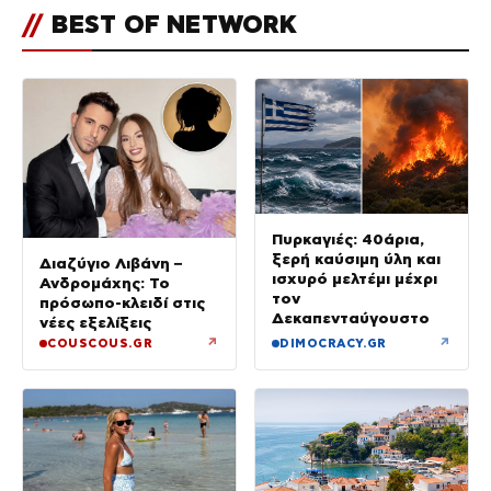
//
BEST OF NETWORK
Πυρκαγιές: 40άρια,
ξερή καύσιμη ύλη και
Διαζύγιο Λιβάνη –
ισχυρό μελτέμι μέχρι
Ανδρομάχης: Το
τον
πρόσωπο-κλειδί στις
Δεκαπενταύγουστο
νέες εξελίξεις
↗
↗
COUSCOUS.GR
DIMOCRACY.GR