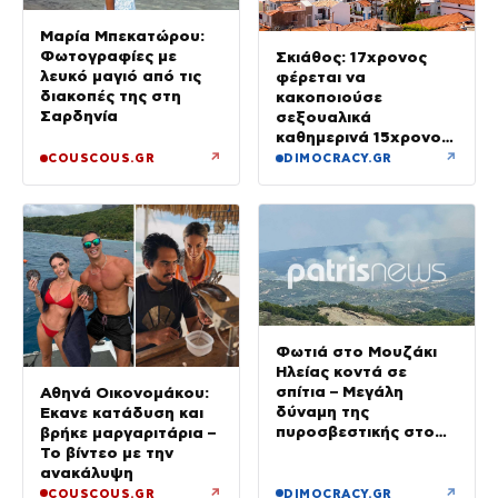
Μαρία Μπεκατώρου:
Φωτογραφίες με
Σκιάθος: 17χρονος
λευκό μαγιό από τις
φέρεται να
διακοπές της στη
κακοποιούσε
Σαρδηνία
σεξουαλικά
καθημερινά 15χρονο
και να τον εκβίαζε με
↗
↗
COUSCOUS.GR
DIMOCRACY.GR
βίντεο
Φωτιά στο Μουζάκι
Ηλείας κοντά σε
σπίτια – Μεγάλη
Αθηνά Οικονομάκου:
δύναμη της
Έκανε κατάδυση και
πυροσβεστικής στο
βρήκε μαργαριτάρια –
σημείο
Το βίντεο με την
ανακάλυψη
↗
↗
COUSCOUS.GR
DIMOCRACY.GR