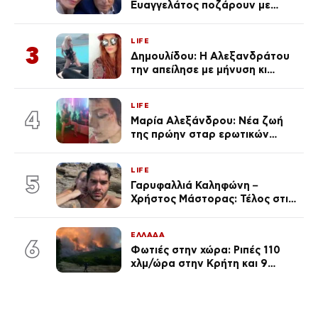
Ευαγγελάτος ποζάρουν με
μαγιό σε παραλία στην
Κεφαλονιά
LIFE
3
Δημουλίδου: Η Αλεξανδράτου
την απείλησε με μήνυση κι
εκείνη απαντά – «Δεν σε
αναγνώρισα, όταν κατάλαβα
LIFE
ποια είσαι σοκαρίστικα»
4
Μαρία Αλεξάνδρου: Νέα ζωή
της πρώην σταρ ερωτικών
ταινιών, μητέρα ενός παιδιού με
σύντροφο επιχειρηματία
LIFE
(Φωτογραφίες)
5
Γαρυφαλλιά Καληφώνη –
Χρήστος Μάστορας: Τέλος στις
φήμες χωρισμού, όλη η αλήθεια
για τη σχέση τους
ΕΛΛΑΔΑ
6
Φωτιές στην χώρα: Ριπές 110
χλμ/ώρα στην Κρήτη και 9
μποφόρ τη Δευτέρα – Πάνω από
400 πυρκαγιές μέσα σε 10
ημέρες