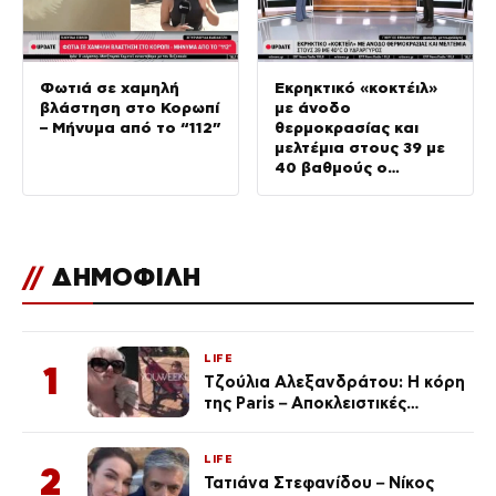
Φωτιά σε χαμηλή
Εκρηκτικό «κοκτέιλ»
βλάστηση στο Κορωπί
με άνοδο
– Μήνυμα από το “112”
θερμοκρασίας και
μελτέμια στους 39 με
40 βαθμούς ο
υδράργυρος
//
ΔΗΜΟΦΙΛΗ
LIFE
1
Τζούλια Αλεξανδράτου: Η κόρη
της Paris – Αποκλειστικές
φωτογραφίες
LIFE
2
Τατιάνα Στεφανίδου – Νίκος