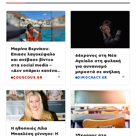
Μαρίνα Βερνίκου:
Έπιασε λαγοκέφαλο
66χρονος στη Νέα
και ανέβασε βίντεο
Αγχίαλο στη φυλακή
στα social media –
για αυνανισμό
«Δεν υπάρχει κανένας
μπροστά σε ανήλικη
λόγος να φοβόμαστε»
↗
↗
COUSCOUS.GR
DIMOCRACY.GR
Η ηθοποιός Λίλα
Μπακλέση γέννησε: Η
35χρονος στο