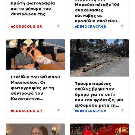
πρώτη φωτογραφία
Μαρούσι πέταξε 106
και το μήνυμα του
συσκευασίες
συντρόφου της
κάνναβης σε
προαύλιο σχολείου
και έφυγε μόλις είδε
↗
↗
COUSCOUS.GR
DIMOCRACY.GR
τη ΔΙ.ΑΣ.
Γενέθλια του Φίλιππου
Μιχόπουλου: Οι
Τραυματισμένος
φωτογραφίες με τη
σκύλος βρήκε τον
σύντροφό του
δρόμο για το σπίτι
Κωνσταντίνα
που τον φρόντιζε, μία
Ευρυπίδου και το
εβδομάδα μετά τη
δημόσιο «Σ’ αγαπώ»
φωτιά στο Πόρτο
↗
↗
COUSCOUS.GR
DIMOCRACY.GR
Γερμενό