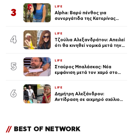
με τράβαγε στην καρδιά μου»
LIFE
3
Alpha: Βαρύ πένθος για
συνεργάτιδα της Κατερίνας
Καινούργιου – «Κουράστηκες
πολύ… Απόψε είσαι στα χέρια
LIFE
του Θεού»
4
Τζούλια Αλεξανδράτου: Απειλεί
ότι θα κινηθεί νομικά μετά την
ανάρτηση της Δημουλίδου
LIFE
5
Σταύρος Μπαλάσκας: Νέα
εμφάνιση μετά τον χαμό στο
«Πρωινό» (Φωτογραφία)
LIFE
6
Δημήτρη Αλεξάνδρου:
Αντίδραση σε αιχμηρό σχόλιο
για την Τούνη με αφορμή το
μεγάλωμα του Πάρη
//
BEST OF NETWORK