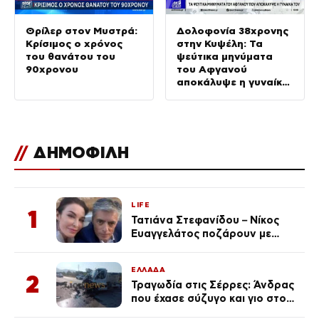
Θρίλερ στον Μυστρά:
Δολοφονία 38χρονης
Κρίσιμος ο χρόνος
στην Κυψέλη: Τα
του θανάτου του
ψεύτικα μηνύματα
90χρονου
του Αφγανού
αποκάλυψε η γυναίκα
του
//
ΔΗΜΟΦΙΛΗ
LIFE
1
Τατιάνα Στεφανίδου – Νίκος
Ευαγγελάτος ποζάρουν με
μαγιό σε παραλία στην
Κεφαλονιά
ΕΛΛΑΔΑ
2
Τραγωδία στις Σέρρες: Άνδρας
που έχασε σύζυγο και γιο στο
τροχαίο λέει «Τα έχασα όλα, κάτι