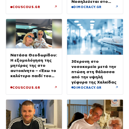
της με τον σύζυγό
Νοσηλεύεται στο
της, Αντρέα Γεωργίου
νοσοκομείο
↗
↗
COUSCOUS.GR
DIMOCRACY.GR
Νατάσα Θεοδωρίδου:
Η εξομολόγηση της
30χρονη στο
μητέρας της στο
νοσοκομείο μετά την
αυτοκίνητο – «Έχω το
πτώση στη θάλασσα
καλύτερο παιδί του
από την υψηλή
κόσμου»
γέφυρα της Χαλκίδας
↗
↗
COUSCOUS.GR
DIMOCRACY.GR