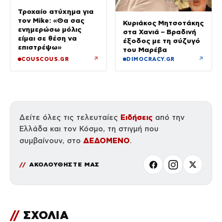
Τροχαίο ατύχημα για
τον Mike: «Θα σας
Κυριάκος Μητσοτάκης
ενημερώσω μόλις
στα Χανιά – Βραδινή
είμαι σε θέση να
έξοδος με τη σύζυγό
επιστρέψω»
του Μαρέβα
↗
↗
COUSCOUS.GR
DIMOCRACY.GR
Ειδήσεις
Δείτε όλες τις τελευταίες
από την
Ελλάδα και τον Κόσμο, τη στιγμή που
ΔΕΔΟΜΕΝΟ
συμβαίνουν, στο
.
ΑΚΟΛΟΥΘΗΣΤΕ ΜΑΣ
//
ΣΧΟΛΙΑ