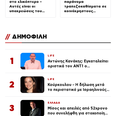
στο ελικόπτερο –
παράνομα
Αυτές είναι οι
τραπεζοκαθίσματα σε
υποχρεώσεις του
κοινόχρηστους
“χειριστή”
χώρους –
Απομακρύνθηκαν
πάνω από 240
//
ΔΗΜΟΦΙΛΗ
LIFE
1
Αντώνης Κανάκης: Εγκαταλείπει
οριστικά τον ΑΝΤ1 ο
αγαπημένος παρουσιαστής
LIFE
2
Κούρκουλου – Η δήλωση μετά
το περιστατικό με Ισραηλινούς:
«Φερθήκατε σαν
κακομαθημένο
ΕΛΛΑΔΑ
πλουσιοκόριτσο»
3
Μίσος και απειλές από 52χρονο
που συνελήφθη για στοχοποίηση