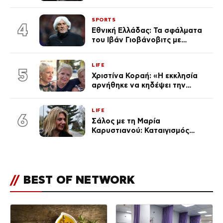
του Άδωνι Γεωργιάδη –
Οραματιζόταν μέρες Νεπάλ
SPORTS
στην Ελλάδα
4
Εθνική Ελλάδας: Τα σφάλματα
του Ιβάν Γιοβάνοβιτς με
Τζολάκη, Μουζακίτη, Παυλίδη
και Κωνσταντέλια «κλειδί» στον
LIFE
αποκλεισμό από το Μουντιάλ
5
Χριστίνα Κοραή: «Η εκκλησία
αρνήθηκε να κηδέψει την
αδερφή μου, που χάρισε 4
ζωές»
LIFE
6
Σάλος με τη Μαρία
Καρυστιανού: Καταιγισμός
αντιδράσεων για την ανάρτηση
για την τραγωδία στην
Ηλιούπολη
//
BEST OF NETWORK