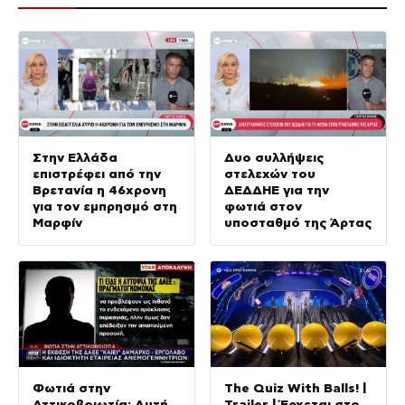
Στην Ελλάδα
Δυο συλλήψεις
επιστρέφει από την
στελεχών του
Βρετανία η 46χρονη
ΔΕΔΔΗΕ για την
για τον εμπρησμό στη
φωτιά στον
Μαρφίν
υποσταθμό της Άρτας
Φωτιά στην
The Quiz With Balls! |
Αττικοβοιωτία: Αυτή
Trailer | Έρχεται στο