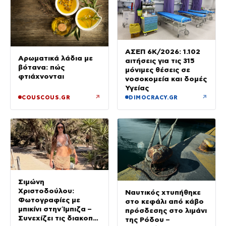
ΑΣΕΠ 6Κ/2026: 1.102
Αρωματικά λάδια με
αιτήσεις για τις 315
βότανα: πώς
μόνιμες θέσεις σε
φτιάχνονται
νοσοκομεία και δομές
Υγείας
↗
↗
COUSCOUS.GR
DIMOCRACY.GR
Σιμώνη
Χριστοδούλου:
Ναυτικός χτυπήθηκε
Φωτογραφίες με
στο κεφάλι από κάβο
μπικίνι στην Ίμπιζα –
πρόσδεσης στο λιμάνι
Συνεχίζει τις διακοπές
της Ρόδου –