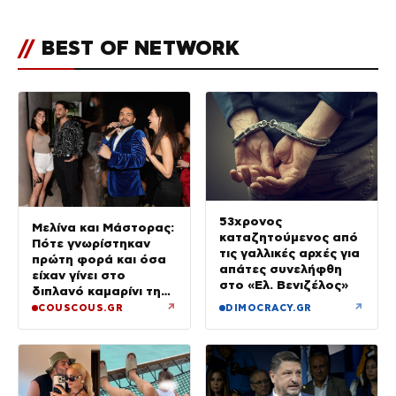
//
BEST OF NETWORK
53χρονος
Μελίνα και Μάστορας:
καταζητούμενος από
Πότε γνωρίστηκαν
τις γαλλικές αρχές για
πρώτη φορά και όσα
απάτες συνελήφθη
είχαν γίνει στο
στο «Ελ. Βενιζέλος»
διπλανό καμαρίνι της
μητέρας της από το
↗
↗
COUSCOUS.GR
DIMOCRACY.GR
2023 (φωτογραφίες)