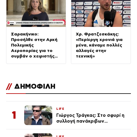
Σαρακήνικο:
Χρ. Φρατζεσκάκης:
Προσήλθε στην Αρχή
«Περίεργη χρονιά για
Πολεμικής
μένα, κάναμε πολλές
Αεροπορίας για το
αλλαγές στην
συμβάν ο χειριστής
τεχνική»
του ελικοπτέρου
//
ΔΗΜΟΦΙΛΗ
LIFE
1
Γιώργος Τράγκας: Στο σφυρί η
συλλογή πανάκριβων
αυτοκινήτων του – Ζαλίζουν τα
ποσά
LIFE