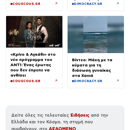
Θεσσαλονίκη
↗
↗
COUSCOUS.GR
DIMOCRACY.GR
«Κρίνο & Αγκάθι» στο
νέο πρόγραμμα του
Βίντεο: Μάχη με τα
ΑΝΤ1: Ένας έρωτας
κύματα για τη
που δεν έπρεπε να
διάσωση γυναίκας
ανθίσει
στα Χανιά
↗
↗
COUSCOUS.GR
DIMOCRACY.GR
Ειδήσεις
Δείτε όλες τις τελευταίες
από την
Ελλάδα και τον Κόσμο, τη στιγμή που
ΔΕΔΟΜΕΝΟ
συμβαίνουν, στο
.