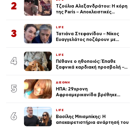
2
Τζούλια Αλεξανδράτου: Η κόρη
της Paris – Αποκλειστικές
φωτογραφίες
LIFE
3
Τατιάνα Στεφανίδου – Νίκος
Ευαγγελάτος ποζάρουν με
μαγιό σε παραλία στην
Κεφαλονιά
LIFE
4
Πέθανε ο ηθοποιός: Έπαθε
ξαφνικά καρδιακή προσβολή – Η
ανακοίνωση της συζύγου του
ΔΙΕΘΝΗ
5
ΗΠΑ: 29χρονη
Αφροαμερικανίδα βρέθηκε
απαγχονισμένη σε δέντρο στον
Μισισιπή
LIFE
6
Βασίλης Μπισμπίκης: Η
αποχαιρετιστήρια ανάρτησή του