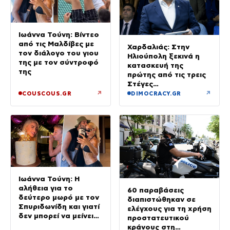
Ιωάννα Τούνη: Βίντεο
από τις Μαλδίβες με
Χαρδαλιάς: Στην
τον διάλογο του γιου
Ηλιούπολη ξεκινά η
της με τον σύντροφό
κατασκευή της
της
πρώτης από τις τρεις
Στέγες
Υποστηριζόμενης
↗
↗
COUSCOUS.GR
DIMOCRACY.GR
Διαβίωσης ΑμεΑ
Ιωάννα Τούνη: Η
αλήθεια για το
60 παραβάσεις
δεύτερο μωρό με τον
διαπιστώθηκαν σε
Σπυριδωνίδη και γιατί
ελέγχους για τη χρήση
δεν μπορεί να μείνει
προστατευτικού
έγκυος στις Μαλδίβες
κράνους στη