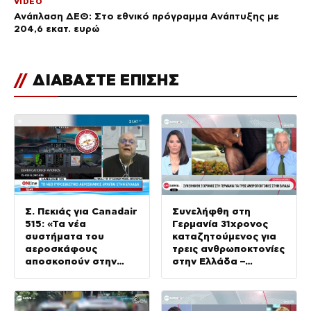
VIDEO
Ανάπλαση ΔΕΘ: Στο εθνικό πρόγραμμα Ανάπτυξης με
204,6 εκατ. ευρώ
//
ΔΙΑΒΑΣΤΕ ΕΠΙΣΗΣ
Σ. Πεκιάς για Canadair
Συνελήφθη στη
515: «Τα νέα
Γερμανία 31χρονος
συστήματα του
καταζητούμενος για
αεροσκάφους
τρεις ανθρωποκτονίες
αποσκοπούν στην
στην Ελλάδα –
αποφυγή ατυχημάτων
Φέρεται να συνδέεται
μέσω αυτοματισμών»
με τη ρωσόφωνη
μαφία