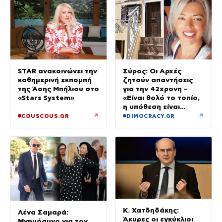
STAR ανακοινώνει την
Σύρος: Οι Αρχές
καθημερινή εκπομπή
ζητούν απαντήσεις
της Άσης Μπήλιου στο
για την 42χρονη –
«Stars System»
«Είναι θολό το τοπίο,
η υπόθεση είναι
περίεργη»
↗
↗
COUSCOUS.GR
DIMOCRACY.GR
Κ. Χατδηδάκης:
Λένα Σαμαρά:
Άκυρες οι εγκύκλιοι
Μνημόσυνο για τον