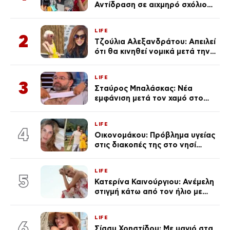
Αντίδραση σε αιχμηρό σχόλιο
για την Τούνη με αφορμή το
μεγάλωμα του Πάρη
LIFE
2
Τζούλια Αλεξανδράτου: Απειλεί
ότι θα κινηθεί νομικά μετά την
ανάρτηση της Δημουλίδου
LIFE
3
Σταύρος Μπαλάσκας: Νέα
εμφάνιση μετά τον χαμό στο
«Πρωινό» (Φωτογραφία)
LIFE
4
Οικονομάκου: Πρόβλημα υγείας
στις διακοπές της στο νησί
Μπόρα Μπόρα – «Έσκασε όλη η
κούραση του χειμώνα»
LIFE
5
Κατερίνα Καινούργιου: Ανέμελη
στιγμή κάτω από τον ήλιο με
τους followers της
(φωτογραφία)
LIFE
6
Σίσσυ Χρηστίδου: Με μαγιό στα