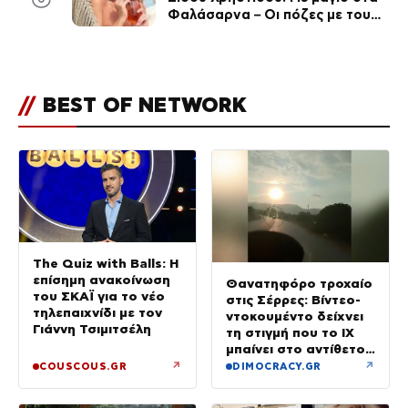
Φαλάσαρνα – Οι πόζες με τους
διάσημους φίλους της
(φωτογραφίες & βίντεο)
//
BEST OF NETWORK
The Quiz with Balls: Η
επίσημη ανακοίνωση
Θανατηφόρο τροχαίο
του ΣΚΑΪ για το νέο
στις Σέρρες: Βίντεο-
τηλεπαιχνίδι με τον
ντοκουμέντο δείχνει
Γιάννη Τσιμιτσέλη
τη στιγμή που το ΙΧ
μπαίνει στο αντίθετο
ρεύμα – Ακαριαία
↗
↗
COUSCOUS.GR
DIMOCRACY.GR
πέθαναν γιος και
μητέρα