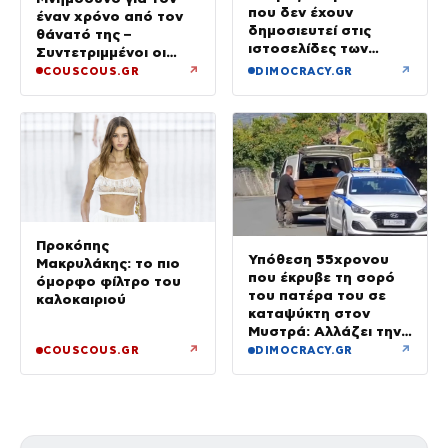
που δεν έχουν
έναν χρόνο από τον
δημοσιευτεί στις
θάνατό της –
ιστοσελίδες των
Συντετριμμένοι οι
φορέων – Τι θα ισχύει
γονείς και ο αδελφός
↗
↗
COUSCOUS.GR
DIMOCRACY.GR
από 1η Οκτωβρίου
της
Προκόπης
Υπόθεση 55χρονου
Μακρυλάκης: το πιο
που έκρυβε τη σορό
όμορφο φίλτρο του
του πατέρα του σε
καλοκαιριού
καταψύκτη στον
Μυστρά: Αλλάζει την
υπερασπιστική του
↗
↗
COUSCOUS.GR
DIMOCRACY.GR
γραμμή