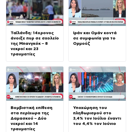
Ταϊλάνδη: 14χρονος
Ιράν και Ομάν κοντά
άνοιξε πυρ σε σχολείο
σε συμφωνία για το
της Μπανγκόκ – 8
Ορμούζ
νεκροί και 23
τραυματίες
Βομβιστική επίθεση
Υποχώρηση του
στα περίχωρα της
πληθωρισμού στο
Δαμασκού – Δύο
3,4% τον Ιούλιο έναντι
νεκροί και 14
του 4,4% τον Ιούνιο
τραυματίες