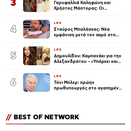
3
Γαρυφαλλιά Καληφώνη και
Χρήστος Μάστορας: Οι
χωριστές διακοπές και η
επέτειος που φέτος πέρασε
LIFE
απαρατήρητη
4
Σταύρος Μπαλάσκας: Νέα
εμφάνιση μετά τον χαμό στο
«Πρωινό» (Φωτογραφία)
LIFE
5
Δημουλίδου: Καμπανάκι για την
Αλεξανδράτου – «Υπάρχει και
ένα μικρό παιδί πίσω που
χρειάζεται τη μάνα του»
LIFE
6
Τόνι Μπλερ: πρώην
πρωθυπουργός στο αγαπημένο
του Πόρτο Χέλι
//
BEST OF NETWORK