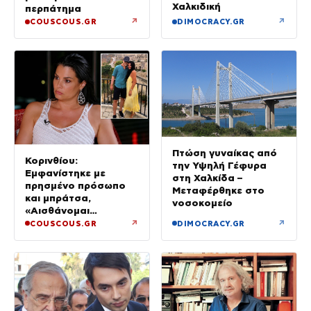
Χαλκιδική
περπάτημα
↗
↗
COUSCOUS.GR
DIMOCRACY.GR
Πτώση γυναίκας από
Κορινθίου:
την Υψηλή Γέφυρα
Εμφανίστηκε με
στη Χαλκίδα –
πρησμένο πρόσωπο
Μεταφέρθηκε στο
και μπράτσα,
νοσοκομείο
«Αισθάνομαι
μπουχτισμένη»
↗
↗
COUSCOUS.GR
DIMOCRACY.GR
(βίντεο)