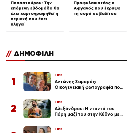
Παπασταύρου: Την
Προφυλακιστέος ο
επόμενη εβδομάδα θα
Αφγανός που έκρυψε
έχει χαρτογραφηθεί η
τη σορό σε βαλίτσα
περιοχή που έχει
πληγεί
//
ΔΗΜΟΦΙΛΗ
LIFE
1
Αντώνης Σαμαράς:
Οικογενειακή φωτογραφία που
ανάρτησε ο γιος του λίγο πριν
από την επέτειο θανάτου της
LIFE
Λένας
2
Αλεξάνδρου: Η νταντά του
Πάρη μαζί του στην Κύθνο με
τον μικρό και την Ελληνίδου
(Φωτογραφίες)
LIFE