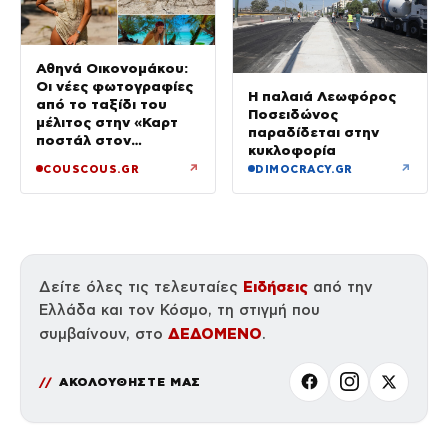
Αθηνά Οικονομάκου:
Οι νέες φωτογραφίες
Η παλαιά Λεωφόρος
από το ταξίδι του
Ποσειδώνος
μέλιτος στην «Καρτ
παραδίδεται στην
ποστάλ στον
κυκλοφορία
παράδεισο»
↗
↗
COUSCOUS.GR
DIMOCRACY.GR
Ειδήσεις
Δείτε όλες τις τελευταίες
από την
Ελλάδα και τον Κόσμο, τη στιγμή που
ΔΕΔΟΜΕΝΟ
συμβαίνουν, στο
.
ΑΚΟΛΟΥΘΗΣΤΕ ΜΑΣ