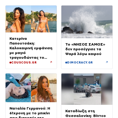
Κατερίνα
Παπουτσάκη:
Το «ΝΗΣΟΣ ΣΑΜΟΣ»
Καλοκαιρινή εμφάνιση
δεν προσέγγισε τα
με μαγιό
Ψαρά λόγω καιρού
τραγουδώντας το
«Καλοκαιρινά
↗
↗
COUSCOUS.GR
DIMOCRACY.GR
Ραντεβού»
Ναταλία Γερμανού: Η
Καταδίωξη στη
61χρονη με το μπικίνι
Θεσσαλονίκη: Βίντεο
στις διακοπές της