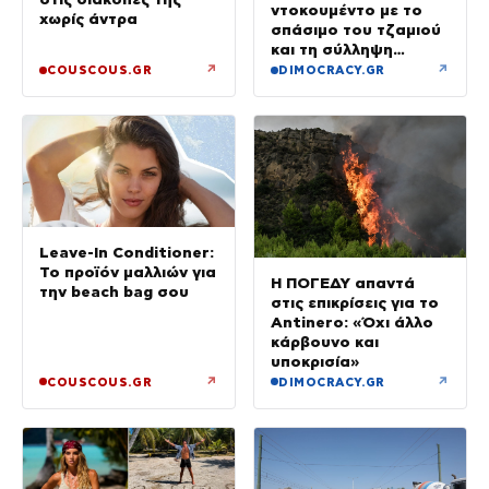
ντοκουμέντο με το
χωρίς άντρα
σπάσιμο του τζαμιού
και τη σύλληψη
37χρονου με
↗
↗
COUSCOUS.GR
DIMOCRACY.GR
κλεμμένο Ι.Χ.
Leave-In Conditioner:
Το προϊόν μαλλιών για
Η ΠΟΓΕΔΥ απαντά
την beach bag σου
στις επικρίσεις για το
Antinero: «Όχι άλλο
κάρβουνο και
υποκρισία»
↗
↗
COUSCOUS.GR
DIMOCRACY.GR