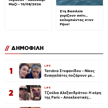
Μαζί – 10/08/2026
Στη Βασιλεία
γυρίζουν σπίτι…
κολυμπώντας στον
Ρήνο!
//
ΔΗΜΟΦΙΛΗ
LIFE
1
Τατιάνα Στεφανίδου – Νίκος
Ευαγγελάτος ποζάρουν με
μαγιό σε παραλία στην
Κεφαλονιά
LIFE
2
Τζούλια Αλεξανδράτου: Η κόρη
της Paris – Αποκλειστικές
φωτογραφίες