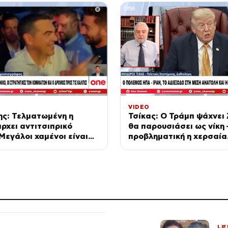
VIDEO
ης: Τελματωμένη η
Τσίκας: Ο Τράμπ ψάχνει 
ρχει αντιτσιπρικό
θα παρουσιάσει ως νίκη 
Μεγάλοι χαμένοι είναι
προβληματική η χερσαία
ι ΣΥΡΙΖΑ
επιχείρηση
LIF