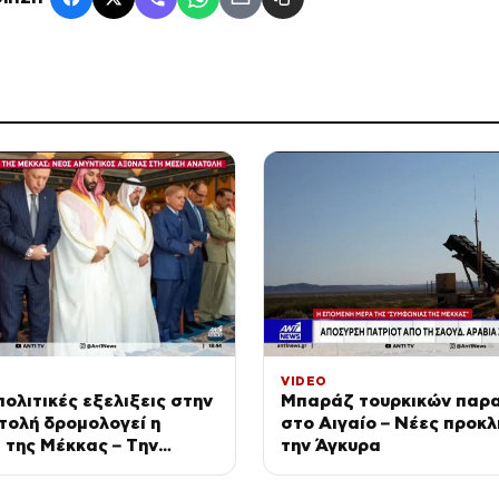
VIDEO
ολιτικές εξελιξεις στην
Μπαράζ τουρκικών παρ
τολή δρομολογεί η
στο Αιγαίο – Νέες προκλ
της Μέκκας – Tην
την Άγκυρα
ν η Σαουδική Αραβία, η
αι το Πακιστάν