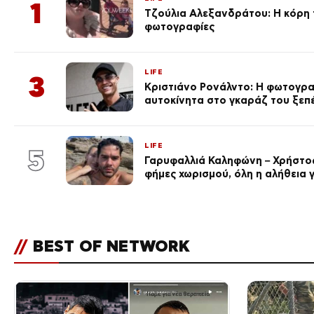
1
Τζούλια Αλεξανδράτου: Η κόρη τ
φωτογραφίες
LIFE
3
Κριστιάνο Ρονάλντο: Η φωτογρα
αυτοκίνητα στο γκαράζ του ξεπέρ
LIFE
5
Γαρυφαλλιά Καληφώνη – Χρήστος
φήμες χωρισμού, όλη η αλήθεια γ
//
BEST OF NETWORK