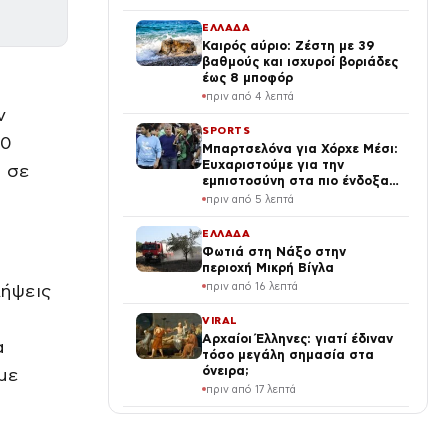
ΕΛΛΑΔΑ
Καιρός αύριο: Ζέστη με 39
βαθμούς και ισχυροί βοριάδες
έως 8 μποφόρ
πριν από 4 λεπτά
ν
SPORTS
00
Μπαρτσελόνα για Χόρχε Μέσι:
Ευχαριστούμε για την
α σε
εμπιστοσύνη στα πιο ένδοξα
χρόνια του Λιονέλ
πριν από 5 λεπτά
ΕΛΛΑΔΑ
Φωτιά στη Νάξο στην
περιοχή Μικρή Βίγλα
πριν από 16 λεπτά
λήψεις
VIRAL
Αρχαίοι Έλληνες: γιατί έδιναν
α
τόσο μεγάλη σημασία στα
όνειρα;
με
πριν από 17 λεπτά
ΔΙΕΘΝΗ
Διάστημα: ο κίνδυνος