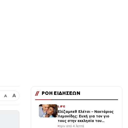
//
ΡΟΗ ΕΙΔΗΣΕΩΝ
Α
Α
LIFE
Ελίζαμπεθ Ελέτσι – Νεκτάριος
Λεμονίδης: Ευχή για τον γιο
τους στην εκκλησία του
προστάτη του (Φωτογραφίες)
πριν από 4 λεπτά