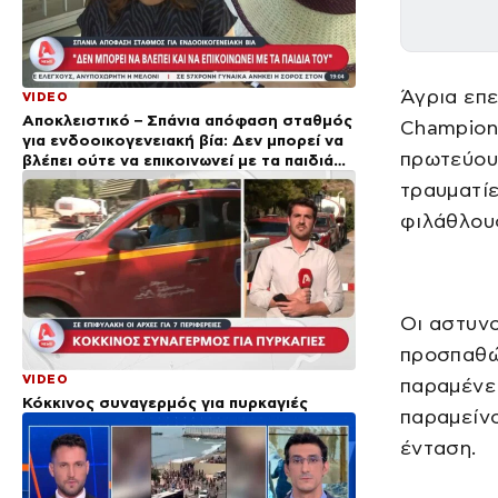
Άγρια επε
VIDEO
Αποκλειστικό – Σπάνια απόφαση σταθμός
Champion
για ενδοοικογενειακή βία: Δεν μπορεί να
πρωτεύου
βλέπει ούτε να επικοινωνεί με τα παιδιά
του
τραυματίε
φιλάθλους
Οι αστυν
προσπαθώ
VIDEO
παραμένει
Κόκκινος συναγερμός για πυρκαγιές
παραμείνο
ένταση.