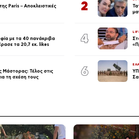
2
ης Paris – Αποκλειστικές
Τα
μα
LIF
4
φία με τα 40 πανάκριβα
Στ
ασε τα 20,7 εκ. likes
«Π
ΕΛ
6
 Μάστορας: Τέλος στις
ΥΠ
ια τη σχέση τους
Σα