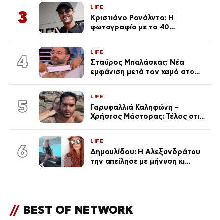
Κεφαλονιά
LIFE
3
Κριστιάνο Ρονάλντο: Η
φωτογραφία με τα 40
πανάκριβα αυτοκίνητα στο
γκαράζ του ξεπέρασε τα 20,7
LIFE
εκ. likes
4
Σταύρος Μπαλάσκας: Νέα
εμφάνιση μετά τον χαμό στο
«Πρωινό» (Φωτογραφία)
LIFE
5
Γαρυφαλλιά Καληφώνη –
Χρήστος Μάστορας: Τέλος στις
φήμες χωρισμού, όλη η αλήθεια
για τη σχέση τους
LIFE
6
Δημουλίδου: Η Αλεξανδράτου
την απείλησε με μήνυση κι
εκείνη απαντά – «Δεν σε
αναγνώρισα, όταν κατάλαβα
ποια είσαι σοκαρίστικα»
//
BEST OF NETWORK