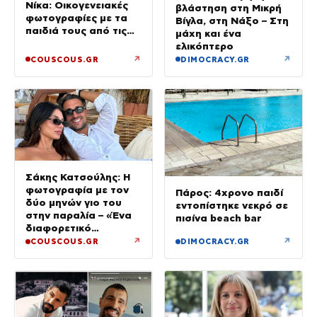
Νίκα: Οικογενειακές
βλάστηση στη Μικρή
φωτογραφίες με τα
Βίγλα, στη Νάξο – Στη
παιδιά τους από τις
μάχη και ένα
διακοπές με το
ελικόπτερο
σκάφος
↗
↗
COUSCOUS.GR
DIMOCRACY.GR
Σάκης Κατσούλης: Η
φωτογραφία με τον
Πάρος: 4χρονο παιδί
δύο μηνών γιο του
εντοπίστηκε νεκρό σε
στην παραλία – «Ένα
πισίνα beach bar
διαφορετικό
καλοκαίρι»
↗
↗
COUSCOUS.GR
DIMOCRACY.GR