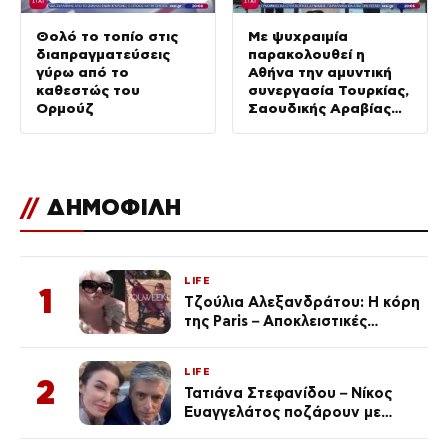
Θολό το τοπίο στις
Με ψυχραιμία
διαπραγματεύσεις
παρακολουθεί η
γύρω από το
Αθήνα την αμυντική
καθεστώς του
συνεργασία Τουρκίας,
Ορμούζ
Σαουδικής Αραβίας
και Πακιστάν
//
ΔΗΜΟΦΙΛΗ
LIFE
1
Τζούλια Αλεξανδράτου: Η κόρη
της Paris – Αποκλειστικές
φωτογραφίες
LIFE
2
Τατιάνα Στεφανίδου – Νίκος
Ευαγγελάτος ποζάρουν με
μαγιό σε παραλία στην