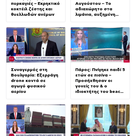
πυρκαγιές – Εκρηκτικό
Αυγούστου – Το
κοκτέιλ ζέστης και
αδιαχώρητο στα
θυελλωδών ανέμων
λιμάνια, αυξημένη
κίνηση στις εθνικές
οδούς
Συναγερμός στη
Πάρος: Πνίγηκε παιδί 5
Βουλγαρία: Εξερράγη
ετών σε πισίνα –
drone κοντά σε
Προσήχθησαν οι
αγωγό φυσικού
γονείς του & ο
αερίου
ιδιοκτήτης του beach
bar