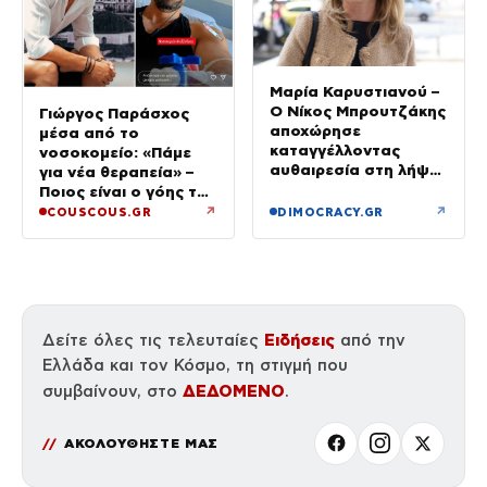
Μαρία Καρυστιανού –
Ο Νίκος Μπρουτζάκης
Γιώργος Παράσχος
αποχώρησε
μέσα από το
καταγγέλλοντας
νοσοκομείο: «Πάμε
αυθαιρεσία στη λήψη
για νέα θεραπεία» –
αποφάσεων: «Ελπίδα
Ποιος είναι ο γόης της
για τη Δημοκρατία»
Μενεγάκη που δίνει
↗
↗
COUSCOUS.GR
DIMOCRACY.GR
μάχη με τον καρκίνο
Ειδήσεις
Δείτε όλες τις τελευταίες
από την
Ελλάδα και τον Κόσμο, τη στιγμή που
ΔΕΔΟΜΕΝΟ
συμβαίνουν, στο
.
ΑΚΟΛΟΥΘΗΣΤΕ ΜΑΣ