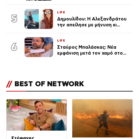
πανάκριβα αυτοκίνητα στο
γκαράζ του ξεπέρασε τα 20,7
LIFE
εκ. likes
5
Δημουλίδου: Η Αλεξανδράτου
την απείλησε με μήνυση κι
εκείνη απαντά – «Δεν σε
αναγνώρισα, όταν κατάλαβα
LIFE
ποια είσαι σοκαρίστικα»
6
Σταύρος Μπαλάσκας: Νέα
εμφάνιση μετά τον χαμό στο
«Πρωινό» (Φωτογραφία)
//
BEST OF NETWORK
Στέφανος