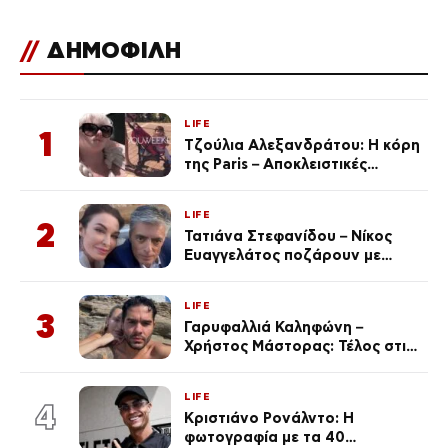
//
ΔΗΜΟΦΙΛΗ
LIFE
1
Τζούλια Αλεξανδράτου: Η κόρη
της Paris – Αποκλειστικές
φωτογραφίες
LIFE
2
Τατιάνα Στεφανίδου – Νίκος
Ευαγγελάτος ποζάρουν με
μαγιό σε παραλία στην
Κεφαλονιά
LIFE
3
Γαρυφαλλιά Καληφώνη –
Χρήστος Μάστορας: Τέλος στις
φήμες χωρισμού, όλη η αλήθεια
για τη σχέση τους
LIFE
4
Κριστιάνο Ρονάλντο: Η
φωτογραφία με τα 40