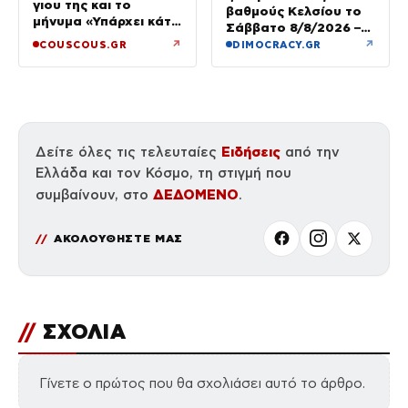
γιου της και το
βαθμούς Κελσίου το
μήνυμα «Υπάρχει κάτι
Σάββατο 8/8/2026 –
μαγικό σε αυτές τις
Πού θα δούμε 40άρια
↗
↗
COUSCOUS.GR
DIMOCRACY.GR
αργές μέρες»
την Κυριακή
Ειδήσεις
Δείτε όλες τις τελευταίες
από την
Ελλάδα και τον Κόσμο, τη στιγμή που
ΔΕΔΟΜΕΝΟ
συμβαίνουν, στο
.
ΑΚΟΛΟΥΘΗΣΤΕ ΜΑΣ
//
ΣΧΟΛΙΑ
Γίνετε ο πρώτος που θα σχολιάσει αυτό το άρθρο.