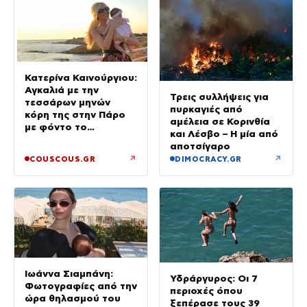
Κατερίνα Καινούργιου:
Αγκαλιά με την
Τρεις συλλήψεις για
τεσσάρων μηνών
πυρκαγιές από
κόρη της στην Πάρο
αμέλεια σε Κορινθία
με φόντο το
και Λέσβο – Η μία από
ηλιοβασίλεμα
αποτσίγαρο
↗
↗
COUSCOUS.GR
DIMOCRACY.GR
Ιωάννα Σιαμπάνη:
Υδράργυρος: Οι 7
Φωτογραφίες από την
περιοχές όπου
ώρα θηλασμού του
ξεπέρασε τους 39