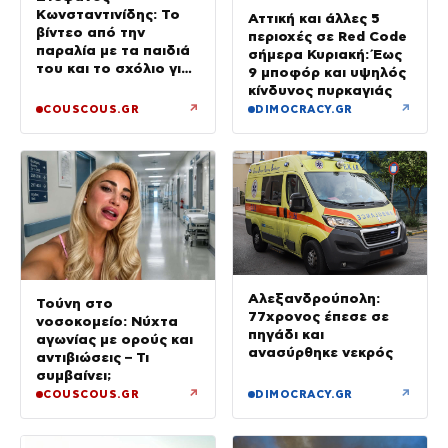
Κωνσταντινίδης: Το
Αττική και άλλες 5
βίντεο από την
περιοχές σε Red Code
παραλία με τα παιδιά
σήμερα Κυριακή: Έως
του και το σχόλιο για
9 μποφόρ και υψηλός
την ηλικία του
κίνδυνος πυρκαγιάς
↗
↗
COUSCOUS.GR
DIMOCRACY.GR
Αλεξανδρούπολη:
Τούνη στο
77χρονος έπεσε σε
νοσοκομείο: Νύχτα
πηγάδι και
αγωνίας με ορούς και
ανασύρθηκε νεκρός
αντιβιώσεις – Τι
συμβαίνει;
↗
↗
COUSCOUS.GR
DIMOCRACY.GR