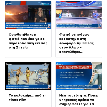
Οριοθετήθηκε η
Φωτιά σε ισόγειο
φωτιά που έκαιγε σε
κατάστημα στη
αγροτοδασική έκταση
λεωφόρο Αμφιθέας,
στη Σητεία
στον Άλιμο –
Εκκενώθηκε
προληπτικά
πολυκατοικία
Το καλοκαίρι… από τη
Νέα ταυτότητα: Ποιες
Finos Film
υπηρεσίες πρέπει να
ενημερώσετε για τα