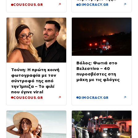
Λειψίας
↗
↗
COUSCOUS.GR
DIMOCRACY.GR
Βόλος: Φωτιά στο
Βελεστίνο – 40
Τούνη: Η πρώτη κοινή
πυροσβέστες στη
φωτογραφία με τον
μάχη με τις φλόγες
σύντροφό της από
την Ίμπιζα – Το φιλί
που έγινε viral
↗
↗
COUSCOUS.GR
DIMOCRACY.GR