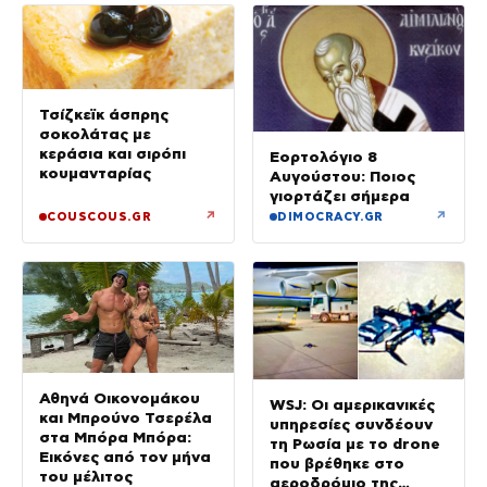
Τσίζκεϊκ άσπρης
σοκολάτας με
κεράσια και σιρόπι
Εορτολόγιο 8
κουμανταρίας
Αυγούστου: Ποιος
γιορτάζει σήμερα
↗
↗
COUSCOUS.GR
DIMOCRACY.GR
Αθηνά Οικονομάκου
WSJ: Οι αμερικανικές
και Μπρούνο Τσερέλα
υπηρεσίες συνδέουν
στα Μπόρα Μπόρα:
τη Ρωσία με το drone
Εικόνες από τον μήνα
που βρέθηκε στο
του μέλιτος
αεροδρόμιο της