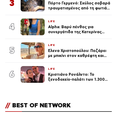
3
Πόρτο Γερμενό: Σκύλος σοβαρά
τραυματισμένος από τη φωτιά
επέστρεψε στο σπίτι που τον
φρόντιζαν
LIFE
4
Alpha: Βαρύ πένθος για
συνεργάτιδα της Κατερίνας
Καινούργιου – «Κουράστηκες
πολύ… Απόψε είσαι στα χέρια
LIFE
του Θεού»
5
Έλενα Χριστοπούλου: Ποζάρει
με μπικίνι στον καθρέφτη και
εντυπωσιάζει – «Χάνουμε
τουλάχιστον 25 κιλά η
LIFE
καθεμία…» (Βίντεο)
6
Κριστιάνο Ρονάλντο: Το
ξενοδοχείο-παλάτι των 1.300
ευρώ τη βραδιά που θα γίνει η
δεξίωση του γάμου
(φωτογραφίες)
//
BEST OF NETWORK