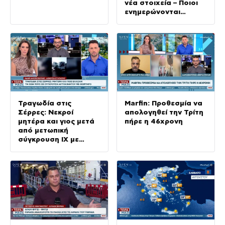
νέα στοιχεία – Ποιοι
ενημερώνονται
αυτόματα
Τραγωδία στις
Marfin: Προθεσμία να
Σέρρες: Νεκροί
απολογηθεί την Τρίτη
μητέρα και γιος μετά
πήρε η 46χρονη
από μετωπική
σύγκρουση ΙΧ με
φορτηγό