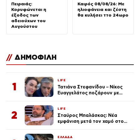
Πειραιάς:
Καιρός 08/08/26: Με
Κορυφώνεται η
ηλιοφάνεια και ζέστη
έξοδος των
θα κυλήσει ττο 24ωρο
αδειούχων του
Αυγούστου
//
ΔΗΜΟΦΙΛΗ
LIFE
1
Τατιάνα Στεφανίδου – Νίκος
Ευαγγελάτος ποζάρουν με
μαγιό σε παραλία στην
Κεφαλονιά
LIFE
2
Σταύρος Μπαλάσκας: Νέα
εμφάνιση μετά τον χαμό στο
«Πρωινό» (Φωτογραφία)
ΕΛΛΑΔΑ