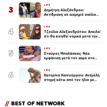
πολύ… Απόψε είσαι στα χέρια
LIFE
του Θεού»
3
Δημήτρη Αλεξάνδρου:
Αντίδραση σε αιχμηρό σχόλιο
για την Τούνη με αφορμή το
μεγάλωμα του Πάρη
LIFE
4
Τζούλια Αλεξανδράτου: Απειλεί
ότι θα κινηθεί νομικά μετά την
ανάρτηση της Δημουλίδου
LIFE
5
Σταύρος Μπαλάσκας: Νέα
εμφάνιση μετά τον χαμό στο
«Πρωινό» (Φωτογραφία)
LIFE
6
Κατερίνα Καινούργιου: Ανέμελη
στιγμή κάτω από τον ήλιο με
τους followers της
(φωτογραφία)
//
BEST OF NETWORK