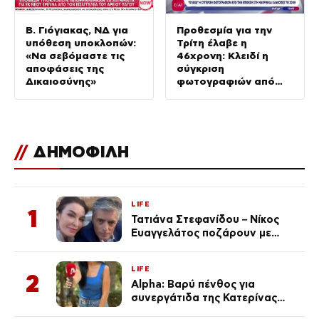
Β. Γιόγιακας, ΝΔ για
Προθεσμία για την
υπόθεση υποκλοπών:
Τρίτη έλαβε η
«Να σεβόμαστε τις
46χρονη: Κλειδί η
αποφάσεις της
σύγκριση
Δικαιοσύνης»
φωτογραφιών από
την επίθεση στη
Marfin & διακοπές το
2009
//
ΔΗΜΟΦΙΛΗ
LIFE
1
Τατιάνα Στεφανίδου – Νίκος
Ευαγγελάτος ποζάρουν με
μαγιό σε παραλία στην
Κεφαλονιά
LIFE
2
Alpha: Βαρύ πένθος για
συνεργάτιδα της Κατερίνας
Καινούργιου – «Κουράστηκες