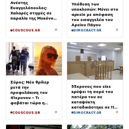
Ανέστης
Υπόθεση των
Ευαγγελόπουλος:
υποκλοπών: Μένει στο
Χαλαρές στιγμές σε
αρχείο με απόφαση
παραλία της Μυκόνου
του εισαγγελέα του
– Φωτογραφίες
Αρείου Πάγου
↗
↗
COUSCOUS.GR
DIMOCRACY.GR
Σύρος: Νέο θρίλερ
55χρονος που είχε
μετά την
κρύψει τη σορό του
προφυλάκιση του
πατέρα του σε
41χρονου – Τι
καταψύκτη
φοβάται τώρα η
καταδικάστηκε σε 11
οικογένεια της Βάγγης
μήνες με αναστολή
↗
↗
COUSCOUS.GR
DIMOCRACY.GR