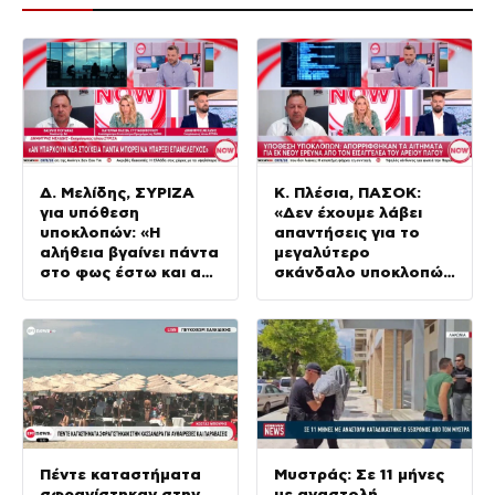
Δ. Μελίδης, ΣΥΡΙΖΑ
Κ. Πλέσια, ΠΑΣΟΚ:
για υπόθεση
«Δεν έχουμε λάβει
υποκλοπών: «Η
απαντήσεις για το
αλήθεια βγαίνει πάντα
μεγαλύτερο
στο φως έστω και αν
σκάνδαλο υποκλοπών
αργεί»
στη Μεταπολίτευση»
Πέντε καταστήματα
Μυστράς: Σε 11 μήνες
σφραγίστηκαν στην
με αναστολή