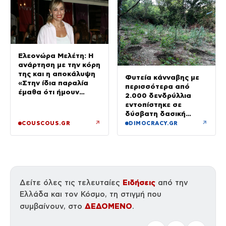
Ελεονώρα Μελέτη: Η
ανάρτηση με την κόρη
της και η αποκάλυψη
Φυτεία κάνναβης με
«Στην ίδια παραλία
περισσότερα από
έμαθα ότι ήμουν
2.000 δενδρύλλια
έγκυος»
εντοπίστηκε σε
δύσβατη δασική
περιοχή στη Φθιώτιδα
↗
↗
COUSCOUS.GR
DIMOCRACY.GR
Ειδήσεις
Δείτε όλες τις τελευταίες
από την
Ελλάδα και τον Κόσμο, τη στιγμή που
ΔΕΔΟΜΕΝΟ
συμβαίνουν, στο
.