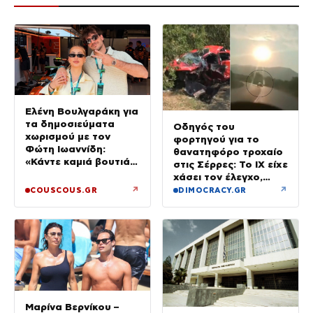
Ελένη Βουλγαράκη για
τα δημοσιεύματα
Οδηγός του
χωρισμού με τον
φορτηγού για το
Φώτη Ιωαννίδη:
θανατηφόρο τροχαίο
«Κάντε καμιά βουτιά
στις Σέρρες: Το ΙΧ είχε
με το κεφάλι να
χάσει τον έλεγχο,
δροσιστείτε»
έφυγε στο αντίθετο
↗
↗
COUSCOUS.GR
DIMOCRACY.GR
ρεύμα
Μαρίνα Βερνίκου –