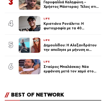
3
Γαρυφαλλιά Καληφώνη –
Χρήστος Μάστορας: Τέλος στις
φήμες χωρισμού, όλη η αλήθεια
για τη σχέση τους
LIFE
4
Κριστιάνο Ρονάλντο: Η
φωτογραφία με τα 40
πανάκριβα αυτοκίνητα στο
γκαράζ του ξεπέρασε τα 20,7
LIFE
εκ. likes
5
Δημουλίδου: Η Αλεξανδράτου
την απείλησε με μήνυση κι
εκείνη απαντά – «Δεν σε
αναγνώρισα, όταν κατάλαβα
LIFE
ποια είσαι σοκαρίστικα»
6
Σταύρος Μπαλάσκας: Νέα
εμφάνιση μετά τον χαμό στο
«Πρωινό» (Φωτογραφία)
//
BEST OF NETWORK