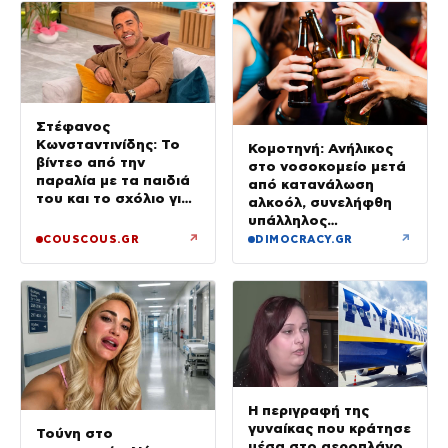
Στέφανος
Κωνσταντινίδης: Το
Κομοτηνή: Ανήλικος
βίντεο από την
στο νοσοκομείο μετά
παραλία με τα παιδιά
από κατανάλωση
του και το σχόλιο για
αλκοόλ, συνελήφθη
την ηλικία του
υπάλληλος
καταστήματος
↗
↗
COUSCOUS.GR
DIMOCRACY.GR
Η περιγραφή της
γυναίκας που κράτησε
Τούνη στο
μέσα στο αεροπλάνο