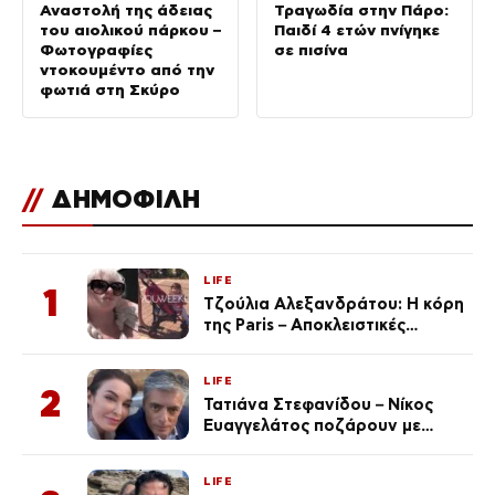
Αναστολή της άδειας
Τραγωδία στην Πάρο:
του αιολικού πάρκου –
Παιδί 4 ετών πνίγηκε
Φωτογραφίες
σε πισίνα
ντοκουμέντο από την
φωτιά στη Σκύρο
//
ΔΗΜΟΦΙΛΗ
LIFE
1
Τζούλια Αλεξανδράτου: Η κόρη
της Paris – Αποκλειστικές
φωτογραφίες
LIFE
2
Τατιάνα Στεφανίδου – Νίκος
Ευαγγελάτος ποζάρουν με
μαγιό σε παραλία στην
Κεφαλονιά
LIFE