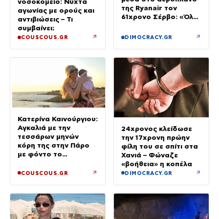
νοσοκομείο: Νύχτα
της Ryanair τον
αγωνίας με ορούς και
61χρονο Σέρβο: «Όλα
αντιβιώσεις – Τι
έγιναν σε κλάσματα
συμβαίνει;
δευτερολέπτου»
↗
↗
COUSCOUS.GR
DIMOCRACY.GR
Κατερίνα Καινούργιου:
Αγκαλιά με την
24χρονος κλείδωσε
τεσσάρων μηνών
την 17χρονη πρώην
κόρη της στην Πάρο
φίλη του σε σπίτι στα
με φόντο το
Χανιά – Φώναζε
ηλιοβασίλεμα
«βοήθεια» η κοπέλα
↗
↗
COUSCOUS.GR
DIMOCRACY.GR