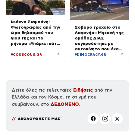
Ιωάννα Σιαμπάνη:
Σοβαρό τροχαίο στο
Φωτογραφίες από την
Λαγονήσι: Μηχανή της
ώρα θηλασμού του
ομάδας ΔΙΑΣ
γιου της και το
συγκρούστηκε με
μήνυμα «Υπάρχει κάτι
αυτοκίνητο που έκανε
μαγικό σε αυτές τις
αναστροφή – Δύο
αργές μέρες»
↗
↗
COUSCOUS.GR
DIMOCRACY.GR
αστυνομικοί
τραυματίες, βίντεο
Ειδήσεις
Δείτε όλες τις τελευταίες
από την
Ελλάδα και τον Κόσμο, τη στιγμή που
ΔΕΔΟΜΕΝΟ
συμβαίνουν, στο
.
ΑΚΟΛΟΥΘΗΣΤΕ ΜΑΣ