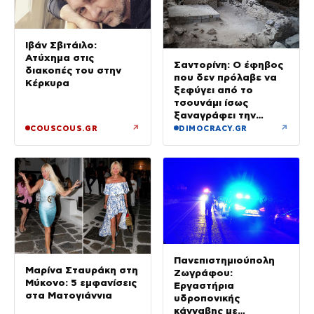
Ιβάν Σβιτάιλο:
Ατύχημα στις
Σαντορίνη: Ο έφηβος
διακοπές του στην
που δεν πρόλαβε να
Κέρκυρα
ξεφύγει από το
τσουνάμι ίσως
ξαναγράφει την
ιστορία της μινωικής
↗
↗
COUSCOUS.GR
DIMOCRACY.GR
καταστροφής
Πανεπιστημιούπολη
Μαρίνα Σταυράκη στη
Ζωγράφου:
Μύκονο: 5 εμφανίσεις
Εργαστήρια
στα Ματογιάννια
υδροπονικής
κάνναβης με