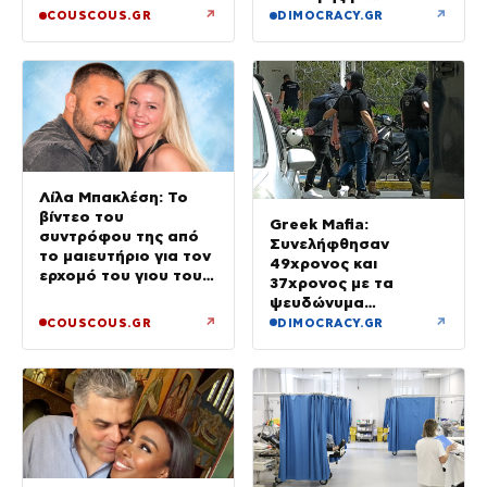
προσδοκώμενο
↗
↗
COUSCOUS.GR
DIMOCRACY.GR
όφελος άνω των
90.000 ευρώ –
Χειροπέδες σε τρία
άτομα
Λίλα Μπακλέση: Το
βίντεο του
Greek Mafia:
συντρόφου της από
Συνελήφθησαν
το μαιευτήριο για τον
49χρονος και
ερχομό του γιου τους
37χρονος με τα
– «Κάπου εκεί θα είμαι
ψευδώνυμα
και θα σε χαζεύω»
«πίτμπουλ» και
↗
↗
COUSCOUS.GR
DIMOCRACY.GR
«μπουλντόγκ» – Ποιοι
οι ρόλοι τους