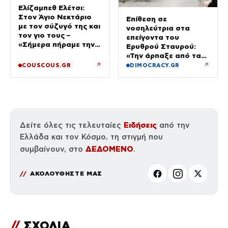
Ελίζαμπεθ Ελέτσι:
Στον Άγιο Νεκτάριο
Επίθεση σε
με τον σύζυγό της και
νοσηλεύτρια στα
τον γιο τους –
επείγοντα του
«Σήμερα πήραμε την
Ερυθρού Σταυρού:
ευχή για τον γιο μας»
«Την άρπαξε από τα
μαλλιά, της κατάφερε
↗
↗
COUSCOUS.GR
DIMOCRACY.GR
γροθιές»
Ειδήσεις
Δείτε όλες τις τελευταίες
από την
Ελλάδα και τον Κόσμο, τη στιγμή που
ΔΕΔΟΜΕΝΟ
συμβαίνουν, στο
.
ΑΚΟΛΟΥΘΗΣΤΕ ΜΑΣ
//
ΣΧΟΛΙΑ