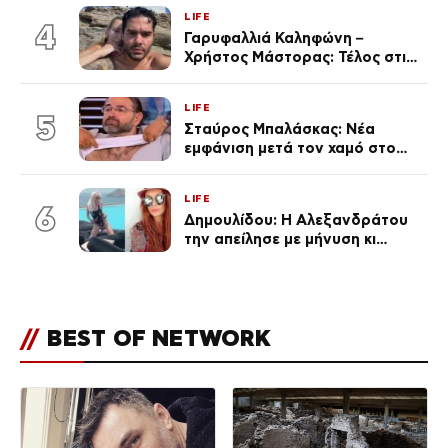
γκαράζ του ξεπέρασε τα 20,7
LIFE
εκ. likes
4
Γαρυφαλλιά Καληφώνη –
Χρήστος Μάστορας: Τέλος στις
φήμες χωρισμού, όλη η αλήθεια
για τη σχέση τους
LIFE
5
Σταύρος Μπαλάσκας: Νέα
εμφάνιση μετά τον χαμό στο
«Πρωινό» (Φωτογραφία)
LIFE
6
Δημουλίδου: Η Αλεξανδράτου
την απείλησε με μήνυση κι
εκείνη απαντά – «Δεν σε
αναγνώρισα, όταν κατάλαβα
ποια είσαι σοκαρίστικα»
//
BEST OF NETWORK