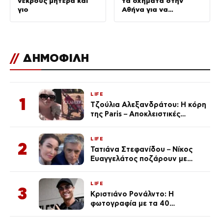
νεκρούς μητέρα και
τα οχήματα στην
γιο
Αθήνα για να
αποφύγουν τις τιμές
των νησιών
//
ΔΗΜΟΦΙΛΗ
LIFE
1
Τζούλια Αλεξανδράτου: Η κόρη
της Paris – Αποκλειστικές
φωτογραφίες
LIFE
2
Τατιάνα Στεφανίδου – Νίκος
Ευαγγελάτος ποζάρουν με
μαγιό σε παραλία στην
Κεφαλονιά
LIFE
3
Κριστιάνο Ρονάλντο: Η
φωτογραφία με τα 40
πανάκριβα αυτοκίνητα στο