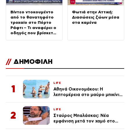
Βίντεο ντοκουμέντο
Φωτιά στην Αττική:
από το θανατηφότο
Διασώσεις ζώων μέσα
τροχαίο στο Πόρτο
στα καμένα
Ράφτι – Τι αναφέρει ο
οδηγός που βρίσκεται
στο νοσοκομείο
//
ΔΗΜΟΦΙΛΗ
LIFE
1
Αθηνά Οικονομάκου: Η
λεπτομέρεια στο μαύρο μπικίνι
της που απογείωσε την
εμφάνισή της στη Μύκονο
LIFE
(φωτογραφίες)
2
Σταύρος Μπαλάσκας: Νέα
εμφάνιση μετά τον χαμό στο
«Πρωινό» (Φωτογραφία)