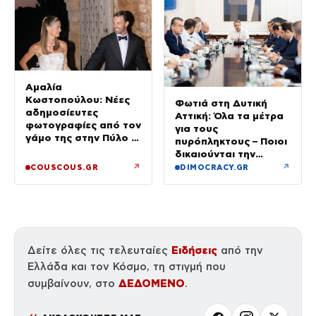
Αμαλία
Κωστοπούλου: Νέες
Φωτιά στη Δυτική
αδημοσίευτες
Αττική: Όλα τα μέτρα
φωτογραφίες από τον
για τους
γάμο της στην Πύλο –
πυρόπληκτους – Ποιοι
Χορεύαμε μέχρι να
δικαιούνται την
ανατείλει ο ήλιος
προσωρινή οικονομική
↗
↗
COUSCOUS.GR
DIMOCRACY.GR
ενίσχυση
Ειδήσεις
Δείτε όλες τις τελευταίες
από την
Ελλάδα και τον Κόσμο, τη στιγμή που
ΔΕΔΟΜΕΝΟ
συμβαίνουν, στο
.