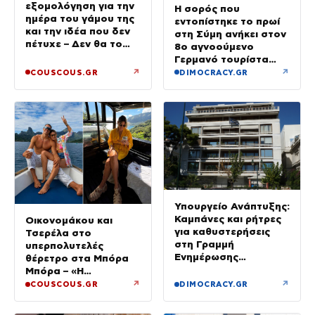
εξομολόγηση για την
Η σορός που
ημέρα του γάμου της
εντοπίστηκε το πρωί
και την ιδέα που δεν
στη Σύμη ανήκει στον
πέτυχε – Δεν θα το
8ο αγνοούμενο
ξαναέκανα
Γερμανό τουρίστα
που επέβαινε σε
↗
↗
COUSCOUS.GR
DIMOCRACY.GR
ιστιοπλοϊκό
Υπουργείο Ανάπτυξης:
Καμπάνες και ρήτρες
Οικονομάκου και
για καθυστερήσεις
Τσερέλα στο
στη Γραμμή
υπερπολυτελές
Ενημέρωσης
θέρετρο στα Μπόρα
Επενδυτή
Μπόρα – «Η
μεγαλύτερη
↗
↗
COUSCOUS.GR
DIMOCRACY.GR
πολυτέλεια…» (Video)