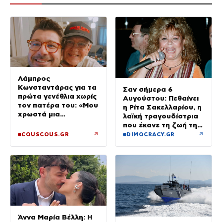
Λάμπρος
Κωνσταντάρας για τα
Σαν σήμερα 6
πρώτα γενέθλια χωρίς
Αυγούστου: Πεθαίνει
τον πατέρα του: «Μου
η Ρίτα Σακελλαρίου, η
χρωστά μια
λαϊκή τραγουδίστρια
επίσκεψη»
που έκανε τη ζωή της
τραγούδι
↗
↗
COUSCOUS.GR
DIMOCRACY.GR
Άννα Μαρία Βέλλη: Η