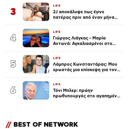
LIFE
3
2J αποκάλυψε πως έγινε
πατέρας πριν από έναν μήνα
(Βίντεο)
LIFE
4
Γιώργος Λιάγκας – Μαρία
Αντωνά: Αγκαλιασμένοι στο
Αιγαίο στο ηλιοβασίλεμα
(Βίντεο)
LIFE
5
Λάμπρος Κωνσταντάρας: Μου
χρωστάς μια επίσκεψη για τον
πατέρα του (Βίντεο)
LIFE
6
Τόνι Μπλερ: πρώην
πρωθυπουργός στο αγαπημένο
του Πόρτο Χέλι
//
BEST OF NETWORK