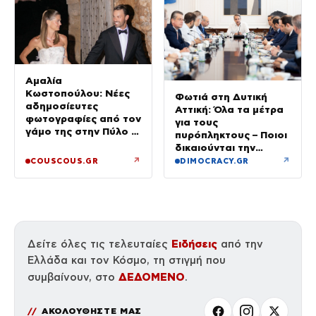
Αμαλία
Κωστοπούλου: Νέες
Φωτιά στη Δυτική
αδημοσίευτες
Αττική: Όλα τα μέτρα
φωτογραφίες από τον
για τους
γάμο της στην Πύλο –
πυρόπληκτους – Ποιοι
Χορεύαμε μέχρι να
δικαιούνται την
ανατείλει ο ήλιος
προσωρινή οικονομική
↗
↗
COUSCOUS.GR
DIMOCRACY.GR
ενίσχυση
Ειδήσεις
Δείτε όλες τις τελευταίες
από την
Ελλάδα και τον Κόσμο, τη στιγμή που
ΔΕΔΟΜΕΝΟ
συμβαίνουν, στο
.
ΑΚΟΛΟΥΘΗΣΤΕ ΜΑΣ