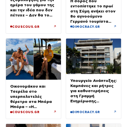
Η σορός που
ημέρα του γάμου της
εντοπίστηκε το πρωί
και την ιδέα που δεν
στη Σύμη ανήκει στον
πέτυχε – Δεν θα το
8ο αγνοούμενο
ξαναέκανα
Γερμανό τουρίστα
που επέβαινε σε
↗
↗
COUSCOUS.GR
DIMOCRACY.GR
ιστιοπλοϊκό
Υπουργείο Ανάπτυξης:
Καμπάνες και ρήτρες
Οικονομάκου και
για καθυστερήσεις
Τσερέλα στο
στη Γραμμή
υπερπολυτελές
Ενημέρωσης
θέρετρο στα Μπόρα
Επενδυτή
Μπόρα – «Η
μεγαλύτερη
↗
↗
COUSCOUS.GR
DIMOCRACY.GR
πολυτέλεια…» (Video)