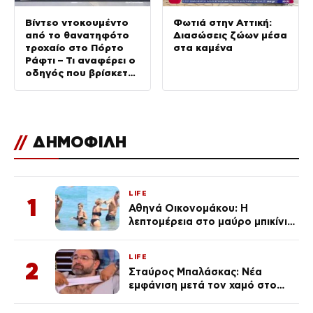
Βίντεο ντοκουμέντο
Φωτιά στην Αττική:
από το θανατηφότο
Διασώσεις ζώων μέσα
τροχαίο στο Πόρτο
στα καμένα
Ράφτι – Τι αναφέρει ο
οδηγός που βρίσκεται
στο νοσοκομείο
//
ΔΗΜΟΦΙΛΗ
LIFE
1
Αθηνά Οικονομάκου: Η
λεπτομέρεια στο μαύρο μπικίνι
της που απογείωσε την
εμφάνισή της στη Μύκονο
LIFE
(φωτογραφίες)
2
Σταύρος Μπαλάσκας: Νέα
εμφάνιση μετά τον χαμό στο
«Πρωινό» (Φωτογραφία)