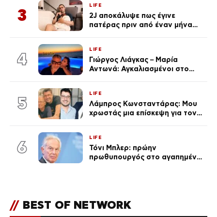
LIFE
3
2J αποκάλυψε πως έγινε
πατέρας πριν από έναν μήνα
(Βίντεο)
LIFE
4
Γιώργος Λιάγκας – Μαρία
Αντωνά: Αγκαλιασμένοι στο
Αιγαίο στο ηλιοβασίλεμα
(Βίντεο)
LIFE
5
Λάμπρος Κωνσταντάρας: Μου
χρωστάς μια επίσκεψη για τον
πατέρα του (Βίντεο)
LIFE
6
Τόνι Μπλερ: πρώην
πρωθυπουργός στο αγαπημένο
του Πόρτο Χέλι
//
BEST OF NETWORK