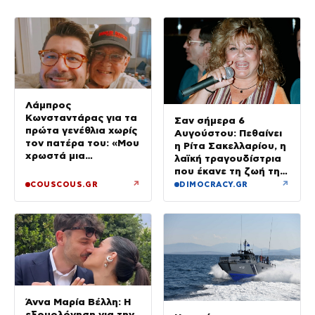
Λάμπρος
Κωνσταντάρας για τα
Σαν σήμερα 6
πρώτα γενέθλια χωρίς
Αυγούστου: Πεθαίνει
τον πατέρα του: «Μου
η Ρίτα Σακελλαρίου, η
χρωστά μια
λαϊκή τραγουδίστρια
επίσκεψη»
που έκανε τη ζωή της
τραγούδι
↗
↗
COUSCOUS.GR
DIMOCRACY.GR
Άννα Μαρία Βέλλη: Η
εξομολόγηση για την