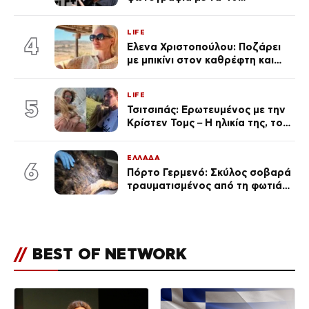
πανάκριβα αυτοκίνητα στο
γκαράζ του ξεπέρασε τα 20,7
LIFE
εκ. likes
4
Έλενα Χριστοπούλου: Ποζάρει
με μπικίνι στον καθρέφτη και
εντυπωσιάζει – «Χάνουμε
τουλάχιστον 25 κιλά η
LIFE
καθεμία…» (Βίντεο)
5
Τσιτσιπάς: Ερωτευμένος με την
Κρίστεν Τομς – Η ηλικία της, το
άγνωστο παρελθόν της και το
μεγάλο της πάθος
ΕΛΛΑΔΑ
6
Πόρτο Γερμενό: Σκύλος σοβαρά
τραυματισμένος από τη φωτιά
επέστρεψε στο σπίτι που τον
φρόντιζαν
//
BEST OF NETWORK