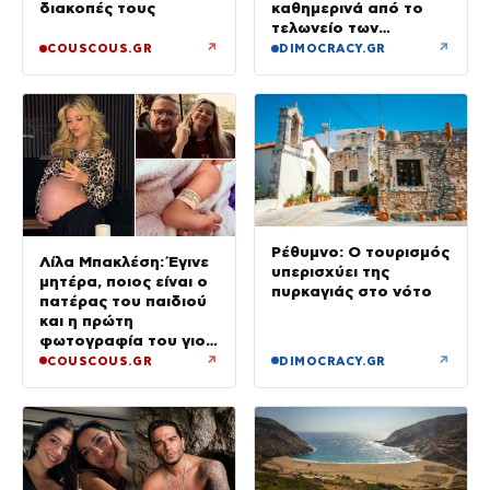
καθημερινά από το
διακοπές τους
τελωνείο των
Ευζώνων
↗
↗
COUSCOUS.GR
DIMOCRACY.GR
Ρέθυμνο: Ο τουρισμός
Λίλα Μπακλέση: Έγινε
υπερισχύει της
μητέρα, ποιος είναι ο
πυρκαγιάς στο νότο
πατέρας του παιδιού
και η πρώτη
φωτογραφία του γιου
τους
↗
↗
COUSCOUS.GR
DIMOCRACY.GR