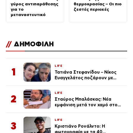
γύρος αντιπαράθεσης
θερμοκρασίας – Οι πιο
για το
ζεστές περιοχές
μεταναστευτικό
//
ΔΗΜΟΦΙΛΗ
LIFE
1
Τατιάνα Στεφανίδου – Νίκος
Ευαγγελάτος ποζάρουν με
μαγιό σε παραλία στην
Κεφαλονιά
LIFE
2
Σταύρος Μπαλάσκας: Νέα
εμφάνιση μετά τον χαμό στο
«Πρωινό» (Φωτογραφία)
LIFE
3
Κριστιάνο Ρονάλντο: Η
φωτογραφία με τα 40