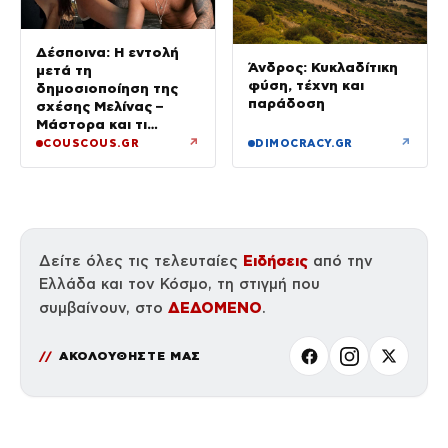
Δέσποινα: Η εντολή
Άνδρος: Κυκλαδίτικη
μετά τη
φύση, τέχνη και
δημοσιοποίηση της
παράδοση
σχέσης Μελίνας –
Μάστορα και τι
ζήτησε από την κόρη
↗
↗
COUSCOUS.GR
DIMOCRACY.GR
της
Ειδήσεις
Δείτε όλες τις τελευταίες
από την
Ελλάδα και τον Κόσμο, τη στιγμή που
ΔΕΔΟΜΕΝΟ
συμβαίνουν, στο
.
ΑΚΟΛΟΥΘΗΣΤΕ ΜΑΣ