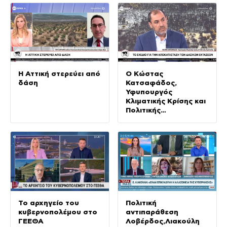
Η Αττική στερεύει από
Ο Κώστας
δάση
Κατσαφάδος,
Υφυπουργός
Κλιματικής Κρίσης και
Πολιτικής
Προστασίας, στο «10′
με τόνο»
Το αρχηγείο του
Πολιτική
κυβερνοπολέμου στο
αντιπαράθεση
ΓΕΕΘΑ
Λοβέρδος,Λιακούλη