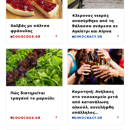
43χρονος νεκρός
ανασύρθηκε από τη
Χαλβάς με σάλτσα
θάλασσα ανάμεσα σε
φράουλας
Αγκίστρι και Αίγινα
↗
↗
COUSCOUS.GR
DIMOCRACY.GR
Κομοτηνή: Ανήλικος
Πώς διατηρείται
στο νοσοκομείο μετά
τραγανό το μαρούλι;
από κατανάλωση
αλκοόλ, συνελήφθη
υπάλληλος
καταστήματος
↗
↗
COUSCOUS.GR
DIMOCRACY.GR