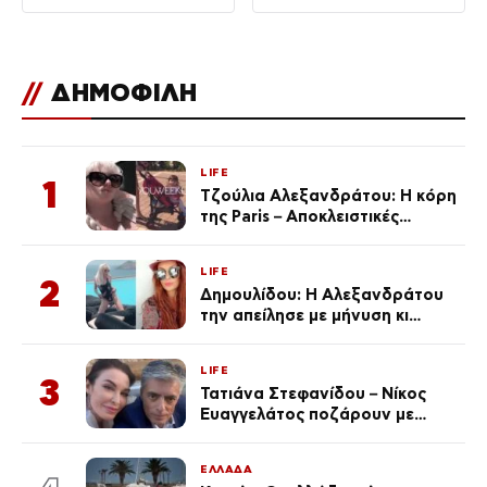
//
ΔΗΜΟΦΙΛΗ
LIFE
1
Τζούλια Αλεξανδράτου: Η κόρη
της Paris – Αποκλειστικές
φωτογραφίες
LIFE
2
Δημουλίδου: Η Αλεξανδράτου
την απείλησε με μήνυση κι
εκείνη απαντά – «Δεν σε
αναγνώρισα, όταν κατάλαβα
LIFE
ποια είσαι σοκαρίστικα»
3
Τατιάνα Στεφανίδου – Νίκος
Ευαγγελάτος ποζάρουν με
μαγιό σε παραλία στην
Κεφαλονιά
ΕΛΛΑΔΑ