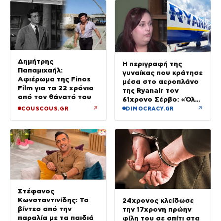
Δημήτρης
Η περιγραφή της
Παπαμιχαήλ:
γυναίκας που κράτησε
Αφιέρωμα της Finos
μέσα στο αεροπλάνο
Film για τα 22 χρόνια
της Ryanair τον
από τον θάνατό του
61χρονο Σέρβο: «Όλα
έγιναν σε κλάσματα
↗
↗
COUSCOUS.GR
DIMOCRACY.GR
δευτερολέπτου»
Στέφανος
Κωνσταντινίδης: Το
24χρονος κλείδωσε
βίντεο από την
την 17χρονη πρώην
παραλία με τα παιδιά
φίλη του σε σπίτι στα