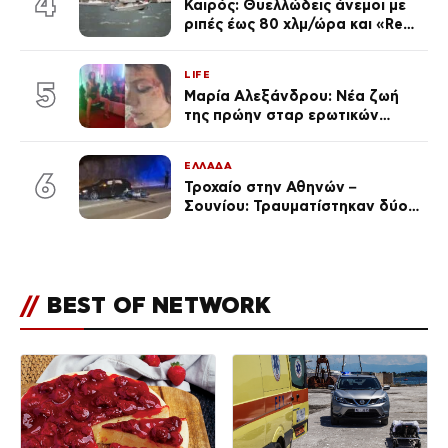
4
Καιρός: Θυελλώδεις άνεμοι με
ριπές έως 80 χλμ/ώρα και «Red
Code» σε 6 περιοχές για
κίνδυνο πυρκαγιάς
LIFE
5
Μαρία Αλεξάνδρου: Νέα ζωή
της πρώην σταρ ερωτικών
ταινιών, μητέρα ενός παιδιού με
σύντροφο επιχειρηματία
ΕΛΛΑΔΑ
(Φωτογραφίες)
6
Τροχαίο στην Αθηνών –
Σουνίου: Τραυματίστηκαν δύο
αστυνομικοί
//
BEST OF NETWORK