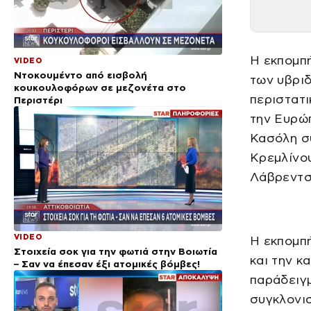
Η εκπομπή
VIDEO
Ντοκουμέντο από εισβολή
των υβρι
κουκουλοφόρων σε μεζονέτα στο
περιστατ
Περιστέρι
την Ευρώπ
Κασόλη σ
Κρεμλίνου
Λάβρεντσ
VIDEO
Η εκπομπή
Στοιχεία σοκ για την φωτιά στην Βοιωτία
και την κ
– Σαν να έπεσαν έξι ατομικές βόμβες!
παράδειγμ
συγκλονισ