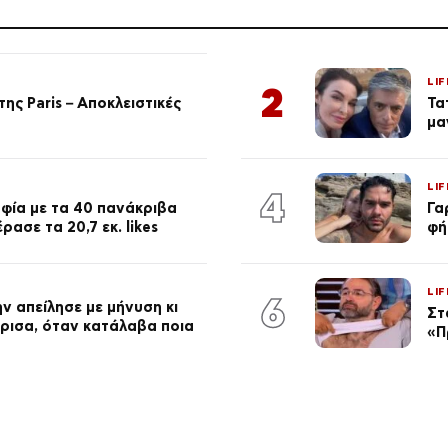
LIF
2
ης Paris – Αποκλειστικές
Τα
μα
LIF
4
φία με τα 40 πανάκριβα
Γα
ασε τα 20,7 εκ. likes
φή
LIF
6
ν απείλησε με μήνυση κι
Στ
ώρισα, όταν κατάλαβα ποια
«Π