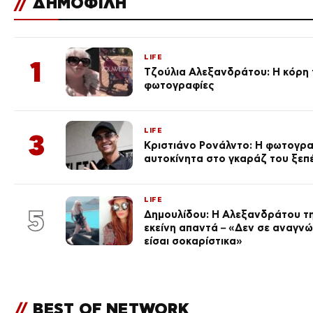
//
ΔΗΜΟΦΙΛΗ
LIFE
1
Τζούλια Αλεξανδράτου: Η κόρη τ
φωτογραφίες
LIFE
3
Κριστιάνο Ρονάλντο: Η φωτογρα
αυτοκίνητα στο γκαράζ του ξεπέρ
LIFE
5
Δημουλίδου: Η Αλεξανδράτου τη
εκείνη απαντά – «Δεν σε αναγν
είσαι σοκαρίστικα»
//
BEST OF NETWORK