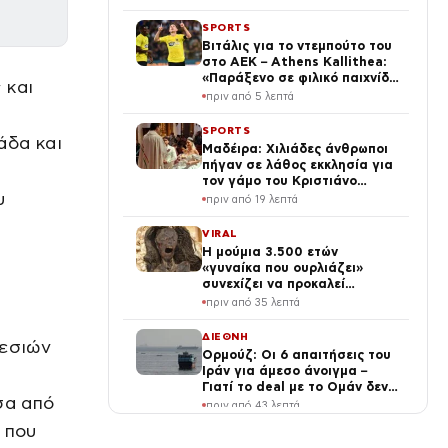
SPORTS
Βιτάλις για το ντεμπούτο του
στο ΑΕΚ – Athens Kallithea:
«Παράξενο σε φιλικό παιχνίδι
 και
να παίζεις μπροστά σε 15.000
πριν από 5 λεπτά
οπαδούς»
SPORTS
άδα και
Μαδέιρα: Χιλιάδες άνθρωποι
πήγαν σε λάθος εκκλησία για
τον γάμο του Κριστιάνο
υ
Ρονάλντο και προκάλεσαν το
πριν από 19 λεπτά
γέλιο στον Πορτογάλο
VIRAL
Η μούμια 3.500 ετών
«γυναίκα που ουρλιάζει»
συνεχίζει να προκαλεί
ανατριχίλα
πριν από 35 λεπτά
ΔΙΕΘΝΗ
ρεσιών
Ορμούζ: Οι 6 απαιτήσεις του
Ιράν για άμεσο άνοιγμα –
Γιατί το deal με το Ομάν δεν
σα από
αρκεί
πριν από 43 λεπτά
 που
SPORTS