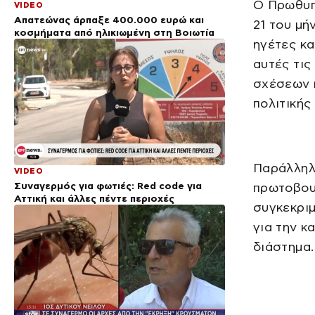
Ο Πρωθυπ
VIDEO
Απατεώνας άρπαξε 400.000 ευρώ και
21 του μή
κοσμήματα από ηλικιωμένη στη Βοιωτία
ηγέτες κ
αυτές τις
σχέσεων 
πολιτικής
Παράλληλα
VIDEO
Συναγερμός για φωτιές: Red code για
πρωτοβουλ
Αττική και άλλες πέντε περιοχές
συγκεκριμ
για την κ
διάστημα.