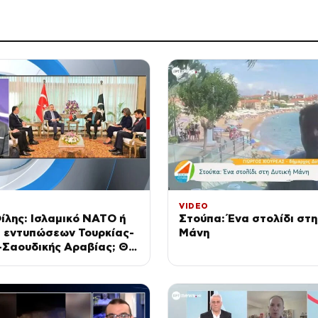
VIDEO
ίλης: Ισλαμικό ΝΑΤΟ ή
Στούπα: Ένα στολίδι στη
 εντυπώσεων Τουρκίας-
Μάνη
-Σαουδικής Αραβίας; Θα
ην πράξη