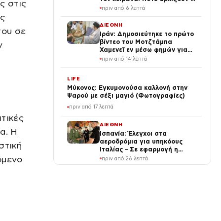
ς στις
αιτήσεις και ποιους θα αφορά
πριν από 6 λεπτά
υς
ΔΙΕΘΝΗ
του σε
Ιράν: Δημοσιεύτηκε το πρώτο
βίντεο του Μοτζτάμπα
ν
Χαμενεΐ εν μέσω φημών για
την υγεία του – Συναντήθηκε
πριν από 14 λεπτά
με τον Πεζεσκιάν
LIFE
Μύκονος: Εγκυμονούσα καλλονή στην
Ψαρού με σέξι μαγιό (Φωτογραφίες)
πριν από 17 λεπτά
ιτικές
ΔΙΕΘΝΗ
α. Η
Ισπανία: Έλεγχοι στα
αεροδρόμια για υπηκόους
στική
Ιταλίας – Σε εφαρμογή η
αναστολή της Συνθήκης
όμενο
πριν από 26 λεπτά
Σένγκεν
SPORTS
Παναθηναϊκό Στάδιο: Ξεκινά
ο καθαρισμός των μαρμάρων
με τη στήριξη του Βαγγέλη
Μαρινάκη
πριν από 28 λεπτά