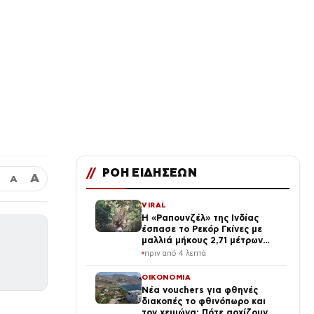
//
ΡΟΗ ΕΙΔΗΣΕΩΝ
Α
Α
VIRAL
Η «Ραπουνζέλ» της Ινδίας
έσπασε το Ρεκόρ Γκίνες με
μαλλιά μήκους 2,71 μέτρων
(vid, photo)
πριν από 4 λεπτά
ΟΙΚΟΝΟΜΙΑ
Νέα vouchers για φθηνές
διακοπές το φθινόπωρο και
τον χειμώνα: Πότε αρχίζουν οι