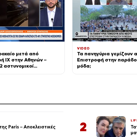
VIDEO
ροχαίο μετά από
Τα πανηγύρια γεμίζουν α
ή ΙΧ στην Αθηνών –
Επιστροφή στην παράδο
 2 αστυνομικοί
μόδα;
ες
LIF
2
ης Paris – Αποκλειστικές
Τα
μα