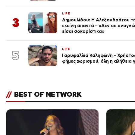
LIFE
3
Δημουλίδου: Η Αλεξανδράτου τη
εκείνη απαντά – «Δεν σε αναγν
είσαι σοκαρίστικα»
LIFE
5
Γαρυφαλλιά Καληφώνη – Χρήστος
φήμες χωρισμού, όλη η αλήθεια γ
//
BEST OF NETWORK