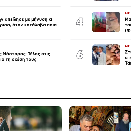
LIF
4
ν απείλησε με μήνυση κι
Μα
ώρισα, όταν κατάλαβα ποια
τα
(Φ
LIF
6
Στ
 Μάστορας: Τέλος στις
στ
ια τη σχέση τους
Τά