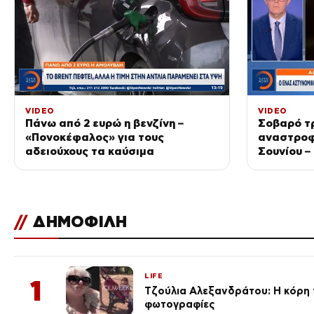
VIDEO
VIDEO
Πάνω από 2 ευρώ η βενζίνη –
Σοβαρό τ
«Πονοκέφαλος» για τους
αναστροφ
αδειούχους τα καύσιμα
Σουνίου –
τραυματί
//
ΔΗΜΟΦΙΛΗ
LIFE
1
Τζούλια Αλεξανδράτου: Η κόρη τ
φωτογραφίες