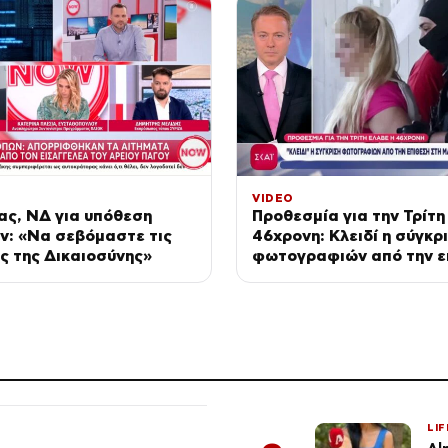
VIDEO
κας, ΝΔ για υπόθεση
Προθεσμία για την Τρίτη
ν: «Να σεβόμαστε τις
46χρονη: Κλειδί η σύγκρ
ς της Δικαιοσύνης»
φωτογραφιών από την ε
στη Marfin & διακοπές τ
LIF