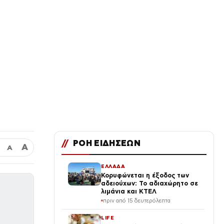
//
ΡΟΗ ΕΙΔΗΣΕΩΝ
Α
Α
ΕΛΛΑΔΑ
Κορυφώνεται η έξοδος των
αδειούχων: Το αδιαχώρητο σε
λιμάνια και ΚΤΕΛ
πριν από 15 δευτερόλεπτα
LIFE