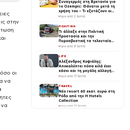
Συναγερμός στη Βρετανία για
το Ozempic: Θάνατοι μετά τη
χρήση του – Τι εξετάζουν οι
ειες
Αρχές
πριν από 2 λεπτά
ις στην
ΠΟΛΙΤΙΚΗ
άτωση
Τι άλλαξε στην Πολιτική
Προστασία και την
και
Πυροσβεστική τα τελευταία
χρόνια
πριν από 8 λεπτά
LIFE
Αλέξανδρος Κοψιάλης:
Αποκαλύπτει πόσα κιλά έχει
χάσει και τη μεγάλη αλλαγή
όσο οι
στην εμφάνισή του (Βίντεο)
πριν από 17 λεπτά
α να
TRAVEL
α
Νέο resort 60 εκατ. ευρώ στη
Ρόδο από την H Hotels
τητες
Collection
 να
πριν από 21 λεπτά
LIFE
Μαρίνα Βερνίκου: Ποζάρει με
λαγοκέφαλο στη Μύκονο και