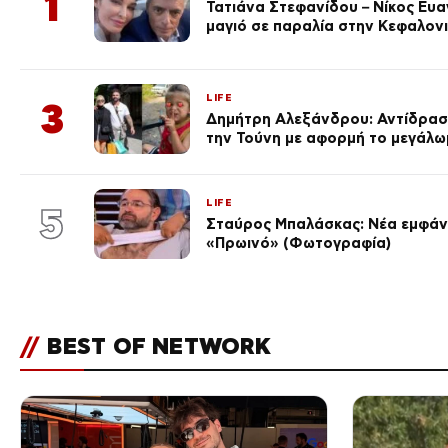
1
Τατιάνα Στεφανίδου – Νίκος Ευ
μαγιό σε παραλία στην Κεφαλον
LIFE
3
Δημήτρη Αλεξάνδρου: Αντίδραση
την Τούνη με αφορμή το μεγάλω
LIFE
5
Σταύρος Μπαλάσκας: Νέα εμφάνι
«Πρωινό» (Φωτογραφία)
//
BEST OF NETWORK