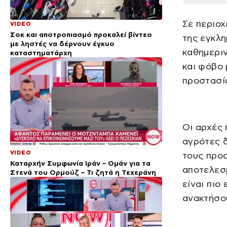
Σε περιοχ
VIDEO
Σοκ και αποτροπιασμό προκαλεί βίντεο
της εγκλη
με ληστές να δέρνουν έγκυο
καθημερι
καταστηματάρχη
και φόβο 
προστασία
Οι αρχές
αγρότες δ
VIDEO
τους προσ
Καταρχήν Συμφωνία Ιράν – Ομάν για τα
αποτελεσμ
Στενά του Ορμούζ – Τι ζητά η Τεχεράνη
είναι πιο
ανακτήσου