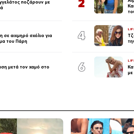
2
Al
αγγελάτος ποζάρουν με
Κα
ιά
το
LIF
4
 σε αιχμηρό σχόλιο για
Τζ
μα του Πάρη
τη
LIF
6
ση μετά τον χαμό στο
Κα
με