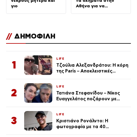
νεκρούς μητέρα και
τα οχήματα στην
γιο
Αθήνα για να
αποφύγουν τις τιμές
των νησιών
//
ΔΗΜΟΦΙΛΗ
LIFE
1
Τζούλια Αλεξανδράτου: Η κόρη
της Paris – Αποκλειστικές
φωτογραφίες
LIFE
2
Τατιάνα Στεφανίδου – Νίκος
Ευαγγελάτος ποζάρουν με
μαγιό σε παραλία στην
Κεφαλονιά
LIFE
3
Κριστιάνο Ρονάλντο: Η
φωτογραφία με τα 40
πανάκριβα αυτοκίνητα στο