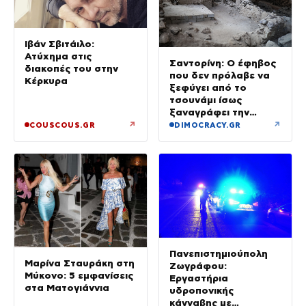
Ιβάν Σβιτάιλο:
Ατύχημα στις
Σαντορίνη: Ο έφηβος
διακοπές του στην
που δεν πρόλαβε να
Κέρκυρα
ξεφύγει από το
τσουνάμι ίσως
ξαναγράφει την
ιστορία της μινωικής
↗
↗
COUSCOUS.GR
DIMOCRACY.GR
καταστροφής
Πανεπιστημιούπολη
Μαρίνα Σταυράκη στη
Ζωγράφου:
Μύκονο: 5 εμφανίσεις
Εργαστήρια
στα Ματογιάννια
υδροπονικής
κάνναβης με