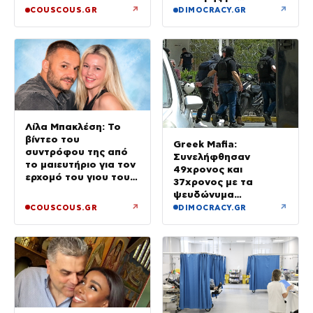
προσδοκώμενο
↗
↗
COUSCOUS.GR
DIMOCRACY.GR
όφελος άνω των
90.000 ευρώ –
Χειροπέδες σε τρία
άτομα
Λίλα Μπακλέση: Το
βίντεο του
Greek Mafia:
συντρόφου της από
Συνελήφθησαν
το μαιευτήριο για τον
49χρονος και
ερχομό του γιου τους
37χρονος με τα
– «Κάπου εκεί θα είμαι
ψευδώνυμα
και θα σε χαζεύω»
«πίτμπουλ» και
↗
↗
COUSCOUS.GR
DIMOCRACY.GR
«μπουλντόγκ» – Ποιοι
οι ρόλοι τους