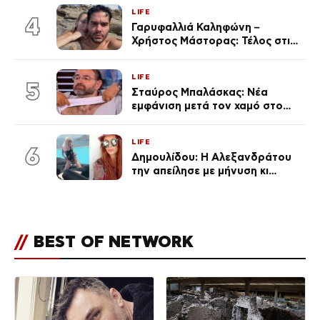
γκαράζ του ξεπέρασε τα 20,7
LIFE
εκ. likes
4
Γαρυφαλλιά Καληφώνη –
Χρήστος Μάστορας: Τέλος στις
φήμες χωρισμού, όλη η αλήθεια
για τη σχέση τους
LIFE
5
Σταύρος Μπαλάσκας: Νέα
εμφάνιση μετά τον χαμό στο
«Πρωινό» (Φωτογραφία)
LIFE
6
Δημουλίδου: Η Αλεξανδράτου
την απείλησε με μήνυση κι
εκείνη απαντά – «Δεν σε
αναγνώρισα, όταν κατάλαβα
ποια είσαι σοκαρίστικα»
//
BEST OF NETWORK