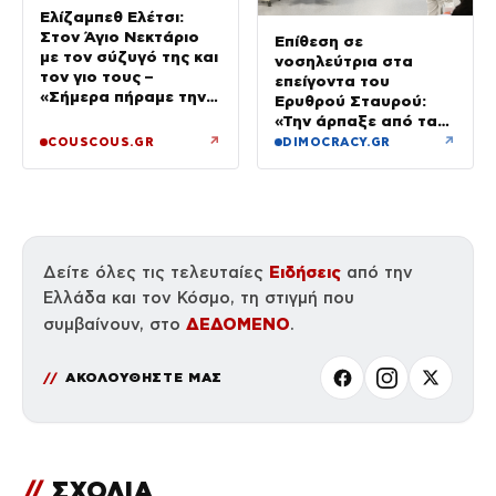
Ελίζαμπεθ Ελέτσι:
Στον Άγιο Νεκτάριο
Επίθεση σε
με τον σύζυγό της και
νοσηλεύτρια στα
τον γιο τους –
επείγοντα του
«Σήμερα πήραμε την
Ερυθρού Σταυρού:
ευχή για τον γιο μας»
«Την άρπαξε από τα
μαλλιά, της κατάφερε
↗
↗
COUSCOUS.GR
DIMOCRACY.GR
γροθιές»
Ειδήσεις
Δείτε όλες τις τελευταίες
από την
Ελλάδα και τον Κόσμο, τη στιγμή που
ΔΕΔΟΜΕΝΟ
συμβαίνουν, στο
.
ΑΚΟΛΟΥΘΗΣΤΕ ΜΑΣ
//
ΣΧΟΛΙΑ