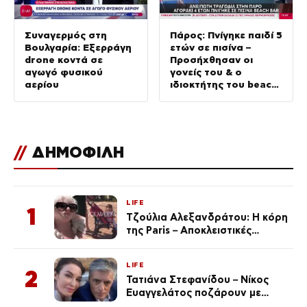
Συναγερμός στη
Πάρος: Πνίγηκε παιδί 5
Βουλγαρία: Εξερράγη
ετών σε πισίνα –
drone κοντά σε
Προσήχθησαν οι
αγωγό φυσικού
γονείς του & ο
αερίου
ιδιοκτήτης του beach
bar
//
ΔΗΜΟΦΙΛΗ
LIFE
1
Τζούλια Αλεξανδράτου: Η κόρη
της Paris – Αποκλειστικές
φωτογραφίες
LIFE
2
Τατιάνα Στεφανίδου – Νίκος
Ευαγγελάτος ποζάρουν με
μαγιό σε παραλία στην