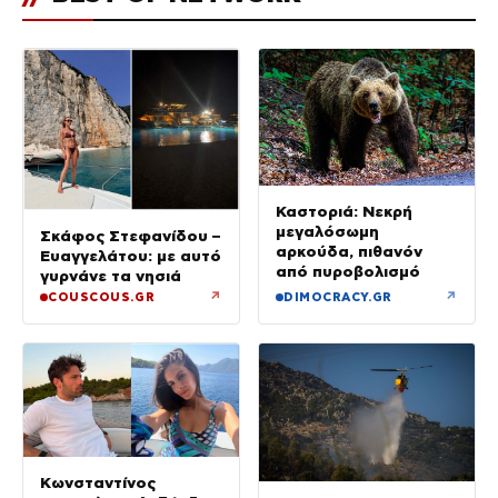
Καστοριά: Νεκρή
μεγαλόσωμη
Σκάφος Στεφανίδου –
αρκούδα, πιθανόν
Ευαγγελάτου: με αυτό
από πυροβολισμό
γυρνάνε τα νησιά
↗
↗
COUSCOUS.GR
DIMOCRACY.GR
Κωνσταντίνος