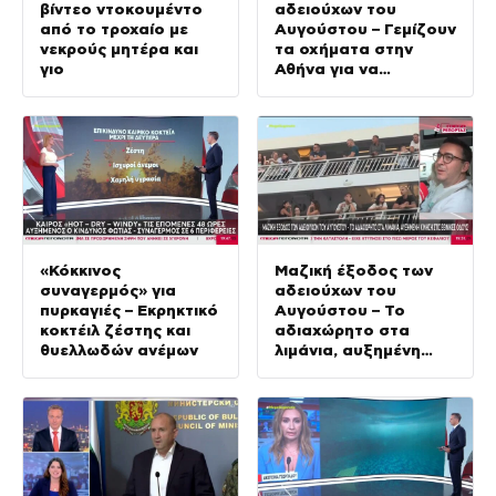
βίντεο ντοκουμέντο
αδειούχων του
από το τροχαίο με
Αυγούστου – Γεμίζουν
νεκρούς μητέρα και
τα οχήματα στην
γιο
Αθήνα για να
αποφύγουν τις τιμές
των νησιών
«Κόκκινος
Μαζική έξοδος των
συναγερμός» για
αδειούχων του
πυρκαγιές – Εκρηκτικό
Αυγούστου – Το
κοκτέιλ ζέστης και
αδιαχώρητο στα
θυελλωδών ανέμων
λιμάνια, αυξημένη
κίνηση στις εθνικές
οδούς