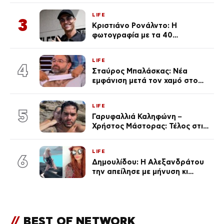
Κεφαλονιά
LIFE
3
Κριστιάνο Ρονάλντο: Η
φωτογραφία με τα 40
πανάκριβα αυτοκίνητα στο
γκαράζ του ξεπέρασε τα 20,7
LIFE
εκ. likes
4
Σταύρος Μπαλάσκας: Νέα
εμφάνιση μετά τον χαμό στο
«Πρωινό» (Φωτογραφία)
LIFE
5
Γαρυφαλλιά Καληφώνη –
Χρήστος Μάστορας: Τέλος στις
φήμες χωρισμού, όλη η αλήθεια
για τη σχέση τους
LIFE
6
Δημουλίδου: Η Αλεξανδράτου
την απείλησε με μήνυση κι
εκείνη απαντά – «Δεν σε
αναγνώρισα, όταν κατάλαβα
ποια είσαι σοκαρίστικα»
//
BEST OF NETWORK