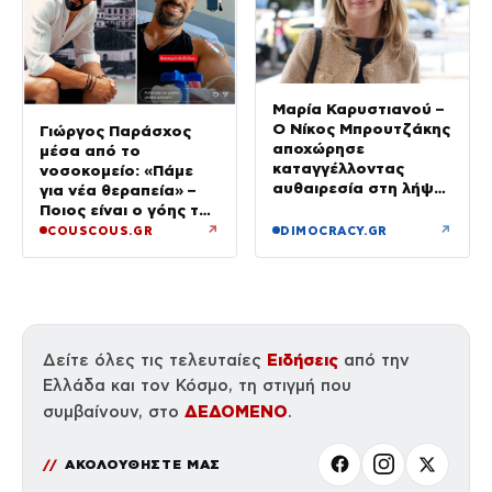
Μαρία Καρυστιανού –
Ο Νίκος Μπρουτζάκης
Γιώργος Παράσχος
αποχώρησε
μέσα από το
καταγγέλλοντας
νοσοκομείο: «Πάμε
αυθαιρεσία στη λήψη
για νέα θεραπεία» –
αποφάσεων: «Ελπίδα
Ποιος είναι ο γόης της
για τη Δημοκρατία»
Μενεγάκη που δίνει
↗
↗
COUSCOUS.GR
DIMOCRACY.GR
μάχη με τον καρκίνο
Ειδήσεις
Δείτε όλες τις τελευταίες
από την
Ελλάδα και τον Κόσμο, τη στιγμή που
ΔΕΔΟΜΕΝΟ
συμβαίνουν, στο
.
ΑΚΟΛΟΥΘΗΣΤΕ ΜΑΣ