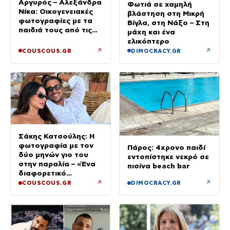
Αργυρός – Αλεξάνδρα
Φωτιά σε χαμηλή
Νίκα: Οικογενειακές
βλάστηση στη Μικρή
φωτογραφίες με τα
Βίγλα, στη Νάξο – Στη
παιδιά τους από τις
μάχη και ένα
διακοπές με το
ελικόπτερο
σκάφος
↗
↗
COUSCOUS.GR
DIMOCRACY.GR
Σάκης Κατσούλης: Η
φωτογραφία με τον
Πάρος: 4χρονο παιδί
δύο μηνών γιο του
εντοπίστηκε νεκρό σε
στην παραλία – «Ένα
πισίνα beach bar
διαφορετικό
καλοκαίρι»
↗
↗
COUSCOUS.GR
DIMOCRACY.GR