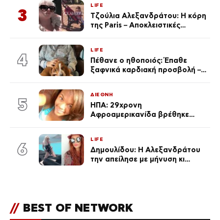
LIFE
3
Τζούλια Αλεξανδράτου: Η κόρη
της Paris – Αποκλειστικές
φωτογραφίες
LIFE
4
Πέθανε ο ηθοποιός: Έπαθε
ξαφνικά καρδιακή προσβολή – Η
ανακοίνωση της συζύγου του
ΔΙΕΘΝΗ
5
ΗΠΑ: 29χρονη
Αφροαμερικανίδα βρέθηκε
απαγχονισμένη σε δέντρο στον
Μισισιπή
LIFE
6
Δημουλίδου: Η Αλεξανδράτου
την απείλησε με μήνυση κι
εκείνη απαντά – «Δεν σε
αναγνώρισα, όταν κατάλαβα
ποια είσαι σοκαρίστικα»
//
BEST OF NETWORK