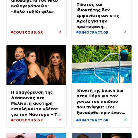
αποχαιρετά τον Νίκο
Πιλότος και
Καλογερόπουλο:
ιδιοκτήτης δεν
«Καλό ταξίδι φίλε»
εμφανίστηκαν στις
Αρχές για την
πρωτοφανή
προσγείωση του
↗
↗
COUSCOUS.GR
DIMOCRACY.GR
ελικοπτέρου στο
Σαρακήνικο
Ιδιοκτήτης beach bar
Η απαγόρευση της
στην Πάρο για τον
Δέσποινας στη
γονέα του παιδιού
Μελίνα: η αυστηρή
που πνίγηκε: Είχε
εντολή και το «βέτο»
ξαναέρθει πριν έναν
για τον Μάστορα – Τα
μήνα και
τηλεφωνήματα που
↗
↗
COUSCOUS.GR
DIMOCRACY.GR
προσπαθήσαμε να τον
αναστάτωσαν το
διώξουμε
καλοκαίρι της