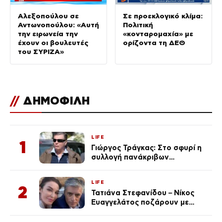
Αλεξοπούλου σε
Σε προεκλογικό κλίμα:
Αντωνοπούλου: «Αυτή
Πολιτική
την ειρωνεία την
«κονταρομαχία» με
έχουν οι βουλευτές
ορίζοντα τη ΔΕΘ
του ΣΥΡΙΖΑ»
//
ΔΗΜΟΦΙΛΗ
LIFE
1
Γιώργος Τράγκας: Στο σφυρί η
συλλογή πανάκριβων
αυτοκινήτων του – Ζαλίζουν τα
ποσά
LIFE
2
Τατιάνα Στεφανίδου – Νίκος
Ευαγγελάτος ποζάρουν με
μαγιό σε παραλία στην
Κεφαλονιά