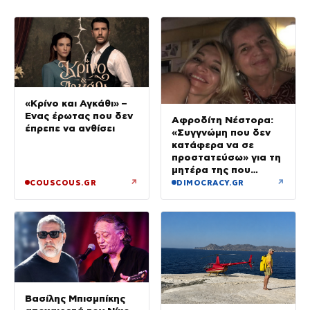
«Κρίνο και Αγκάθι» –
Ένας έρωτας που δεν
Αφροδίτη Νέστορα:
έπρεπε να ανθίσει
«Συγγνώμη που δεν
κατάφερα να σε
προστατεύσω» για τη
μητέρα της που
σκοτώθηκε στην
↗
↗
COUSCOUS.GR
DIMOCRACY.GR
εμπρηστική επίθεση
στη Θεσσαλονίκη
Βασίλης Μπισμπίκης