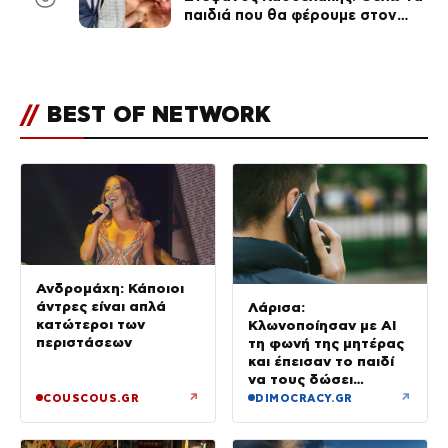
παιδιά που θα φέρουμε στον
κόσμο να… – Αποκάλυψη για την
οικογένεια με τον Τάιλερ
//
BEST OF NETWORK
Ανδρομάχη: Κάποιοι
άντρες είναι απλά
Λάρισα:
κατώτεροι των
Κλωνοποίησαν με AI
περιστάσεων
τη φωνή της μητέρας
και έπεισαν το παιδί
να τους δώσει
χρήματα και
↗
↗
COUSCOUS.GR
DIMOCRACY.GR
κοσμήματα