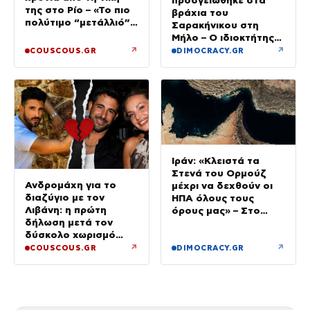
προσγειώθηκε στα
της στο Ρίο – «Το πιο
βράχια του
πολύτιμο “μετάλλιό”
Σαρακήνικου στη
μου είναι η κόρη μου»
Μήλο – Ο ιδιοκτήτης
κατέβηκε για μπάνιο
↗
↗
COUSCOUS.GR
DIMOCRACY.GR
Ιράν: «Κλειστά τα
Στενά του Ορμούζ
Ανδρομάχη για το
μέχρι να δεχθούν οι
διαζύγιο με τον
ΗΠΑ όλους τους
Λιβάνη: η πρώτη
όρους μας» – Στο
δήλωση μετά τον
τραπέζι συμφωνία για
δύσκολο χωρισμό
το άνοιγμα
«Όποιος έχει…»
↗
↗
COUSCOUS.GR
DIMOCRACY.GR