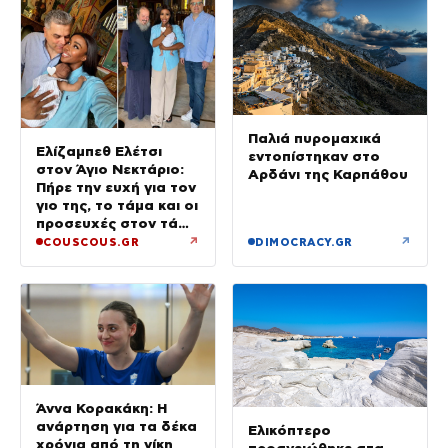
Παλιά πυρομαχικά
Ελίζαμπεθ Ελέτσι
εντοπίστηκαν στο
στον Άγιο Νεκτάριο:
Αρδάνι της Καρπάθου
Πήρε την ευχή για τον
γιο της, το τάμα και οι
προσευχές στον τάφο
του Αγίου
↗
↗
COUSCOUS.GR
DIMOCRACY.GR
Άννα Κορακάκη: Η
ανάρτηση για τα δέκα
Ελικόπτερο
χρόνια από τη νίκη