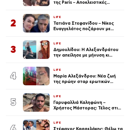
της Paris – Αποκλειστικές
φωτογραφίες
LIFE
2
Τατιάνα Στεφανίδου – Νίκος
Ευαγγελάτος ποζάρουν με
μαγιό σε παραλία στην
Κεφαλονιά
LIFE
3
Δημουλίδου: Η Αλεξανδράτου
την απείλησε με μήνυση κι
εκείνη απαντά – «Δεν σε
αναγνώρισα, όταν κατάλαβα
LIFE
ποια είσαι σοκαρίστικα»
4
Μαρία Αλεξάνδρου: Νέα ζωή
της πρώην σταρ ερωτικών
ταινιών, μητέρα ενός παιδιού με
σύντροφο επιχειρηματία
LIFE
(Φωτογραφίες)
5
Γαρυφαλλιά Καληφώνη –
Χρήστος Μάστορας: Τέλος στις
φήμες χωρισμού, όλη η αλήθεια
για τη σχέση τους
LIFE
6
Στέφανος Κασσελάκης: Θέλω τα