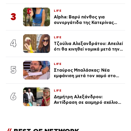
τροχαίο λέει «Τα έχασα όλα, κάτι
με τράβαγε στην καρδιά μου»
LIFE
3
Alpha: Βαρύ πένθος για
συνεργάτιδα της Κατερίνας
Καινούργιου – «Κουράστηκες
πολύ… Απόψε είσαι στα χέρια
LIFE
του Θεού»
4
Τζούλια Αλεξανδράτου: Απειλεί
ότι θα κινηθεί νομικά μετά την
ανάρτηση της Δημουλίδου
LIFE
5
Σταύρος Μπαλάσκας: Νέα
εμφάνιση μετά τον χαμό στο
«Πρωινό» (Φωτογραφία)
LIFE
6
Δημήτρη Αλεξάνδρου:
Αντίδραση σε αιχμηρό σχόλιο
για την Τούνη με αφορμή το
μεγάλωμα του Πάρη