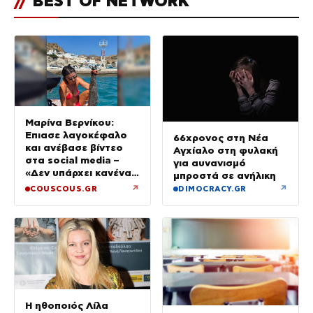
//
BEST OF NETWORK
Μαρίνα Βερνίκου:
Έπιασε λαγοκέφαλο
66χρονος στη Νέα
και ανέβασε βίντεο
Αγχίαλο στη φυλακή
στα social media –
για αυνανισμό
«Δεν υπάρχει κανένας
μπροστά σε ανήλικη
λόγος να φοβόμαστε»
↗
↗
COUSCOUS.GR
DIMOCRACY.GR
Η ηθοποιός Λίλα