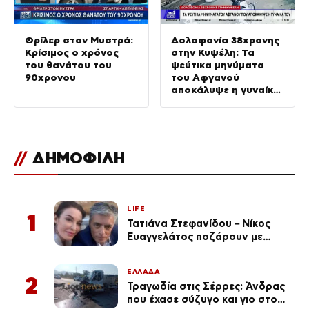
Θρίλερ στον Μυστρά:
Δολοφονία 38χρονης
Κρίσιμος ο χρόνος
στην Κυψέλη: Τα
του θανάτου του
ψεύτικα μηνύματα
90χρονου
του Αφγανού
αποκάλυψε η γυναίκα
του
//
ΔΗΜΟΦΙΛΗ
LIFE
1
Τατιάνα Στεφανίδου – Νίκος
Ευαγγελάτος ποζάρουν με
μαγιό σε παραλία στην
Κεφαλονιά
ΕΛΛΑΔΑ
2
Τραγωδία στις Σέρρες: Άνδρας
που έχασε σύζυγο και γιο στο