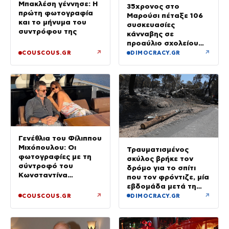
Μπακλέση γέννησε: Η
35χρονος στο
πρώτη φωτογραφία
Μαρούσι πέταξε 106
και το μήνυμα του
συσκευασίες
συντρόφου της
κάνναβης σε
προαύλιο σχολείου
και έφυγε μόλις είδε
↗
↗
COUSCOUS.GR
DIMOCRACY.GR
τη ΔΙ.ΑΣ.
Γενέθλια του Φίλιππου
Μιχόπουλου: Οι
Τραυματισμένος
φωτογραφίες με τη
σκύλος βρήκε τον
σύντροφό του
δρόμο για το σπίτι
Κωνσταντίνα
που τον φρόντιζε, μία
Ευρυπίδου και το
εβδομάδα μετά τη
δημόσιο «Σ’ αγαπώ»
φωτιά στο Πόρτο
↗
↗
COUSCOUS.GR
DIMOCRACY.GR
Γερμενό