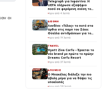
Telegraph για Ινφαντίνο: Η
UEFA πλήρωσε εξαψήφιο
ποσό σε φερόμενη σχέση του
προέδρου της FIFA
πριν από 4 λεπτά
καν οι
ΔΙΕΘΝΗ
Λονδίνο: «Τέλος» το ποτό στα
όρθια στις παμπ του Σόχο;
Θύελλα αντιδράσεων για το
νέο σχέδιο
πριν από 19 λεπτά
TRAVEL
Hyatt Ziva Corfu – Έρχεται το
νέο brand με πρώτο το πρώην
Dreams Corfu Resort
πριν από 37 λεπτά
ΑΠΟΨΕΙΣ
Ο Μπακέλας διάλεξε την πιο
άβολη μέρα για να θάψει τις
υποκλοπές
πριν από 58 λεπτά
ΕΛΛΑΔΑ
Καιρός: Στα 40άρια δυτική
και βόρεια Ελλάδα – Έως 8