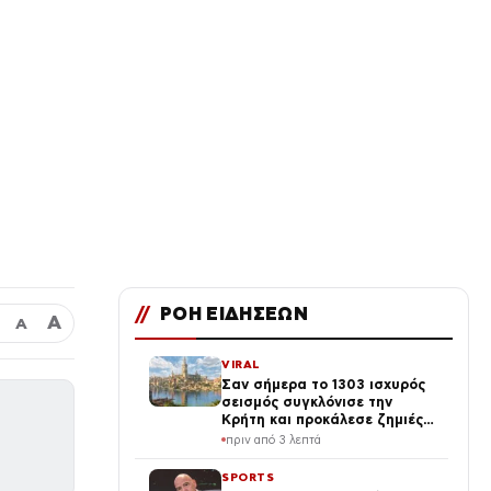
//
ΡΟΗ ΕΙΔΗΣΕΩΝ
Α
Α
VIRAL
Σαν σήμερα το 1303 ισχυρός
σεισμός συγκλόνισε την
Κρήτη και προκάλεσε ζημιές
στον Φάρο της Αλεξάνδρειας
πριν από 3 λεπτά
SPORTS