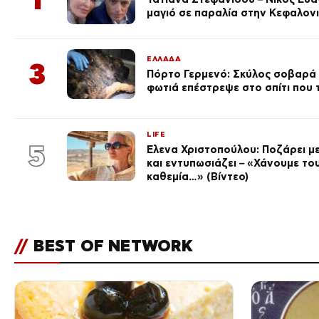
μαγιό σε παραλία στην Κεφαλον
ΕΛΛΑΔΑ
3
Πόρτο Γερμενό: Σκύλος σοβαρά
φωτιά επέστρεψε στο σπίτι που
LIFE
5
Έλενα Χριστοπούλου: Ποζάρει με
και εντυπωσιάζει – «Χάνουμε του
καθεμία…» (Βίντεο)
//
BEST OF NETWORK