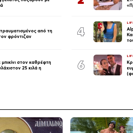
ιά
«Π
LIF
4
Al
 τραυματισμένος από τη
Κα
 τον φρόντιζαν
το
LIF
6
 μπικίνι στον καθρέφτη
Κρ
λάχιστον 25 κιλά η
ευ
(φ