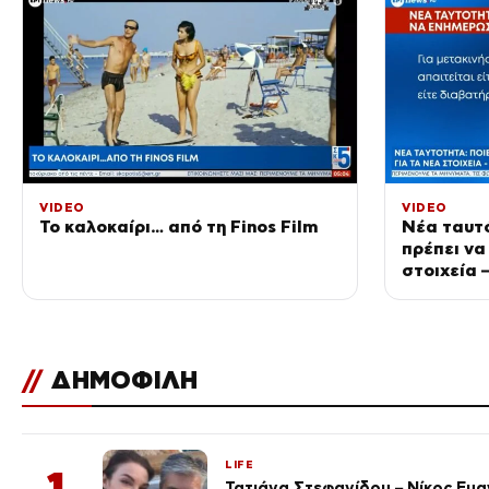
VIDEO
VIDEO
Το καλοκαίρι… από τη Finos Film
Νέα ταυτό
πρέπει να
στοιχεία 
αυτόματα
//
ΔΗΜΟΦΙΛΗ
LIFE
1
Τατιάνα Στεφανίδου – Νίκος Ευ