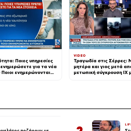
VIDEO
τητα: Ποιες υπηρεσίες
Τραγωδία στις Σέρρες: 
 ενημερώσετε για τα νέα
μητέρα και γιος μετά απ
– Ποιοι ενημερώνονται
μετωπική σύγκρουση ΙΧ 
φορτηγό
LIF
2
αγγελάτος ποζάρουν με
Στ