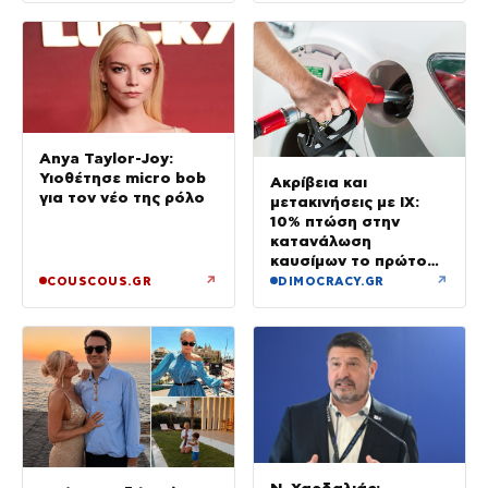
Anya Taylor-Joy:
Υιοθέτησε micro bob
Ακρίβεια και
για τον νέο της ρόλο
μετακινήσεις με ΙΧ:
10% πτώση στην
κατανάλωση
καυσίμων το πρώτο
εξάμηνο του έτους
↗
↗
COUSCOUS.GR
DIMOCRACY.GR
Ν. Χαρδαλιάς: