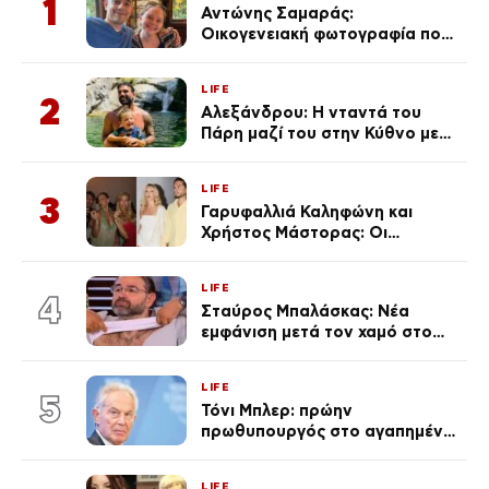
1
Αντώνης Σαμαράς:
Οικογενειακή φωτογραφία που
ανάρτησε ο γιος του λίγο πριν
από την επέτειο θανάτου της
LIFE
Λένας
2
Αλεξάνδρου: Η νταντά του
Πάρη μαζί του στην Κύθνο με
τον μικρό και την Ελληνίδου
(Φωτογραφίες)
LIFE
3
Γαρυφαλλιά Καληφώνη και
Χρήστος Μάστορας: Οι
χωριστές διακοπές και η
επέτειος που φέτος πέρασε
LIFE
απαρατήρητη
4
Σταύρος Μπαλάσκας: Νέα
εμφάνιση μετά τον χαμό στο
«Πρωινό» (Φωτογραφία)
LIFE
5
Τόνι Μπλερ: πρώην
πρωθυπουργός στο αγαπημένο
του Πόρτο Χέλι
LIFE