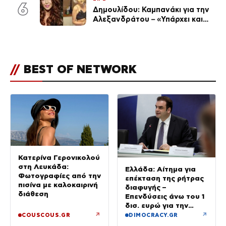
6
Δημουλίδου: Καμπανάκι για την
Αλεξανδράτου – «Υπάρχει και
ένα μικρό παιδί πίσω που
χρειάζεται τη μάνα του»
//
BEST OF NETWORK
Κατερίνα Γερονικολού
στη Λευκάδα:
Ελλάδα: Αίτημα για
Φωτογραφίες από την
επέκταση της ρήτρας
πισίνα με καλοκαιρινή
διαφυγής –
διάθεση
Επενδύσεις άνω του 1
δισ. ευρώ για την
Ενέργεια έως το 2028
↗
↗
COUSCOUS.GR
DIMOCRACY.GR