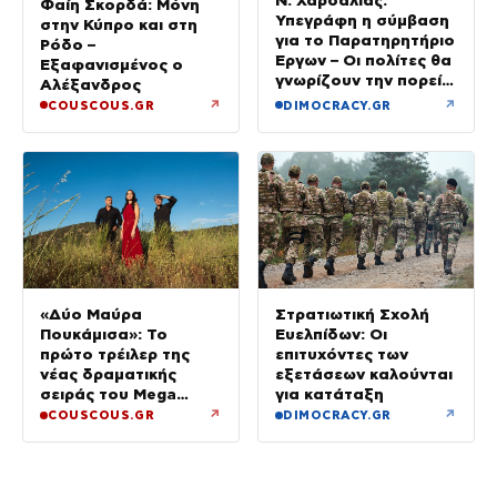
Φαίη Σκορδά: Μόνη
Υπεγράφη η σύμβαση
στην Κύπρο και στη
για το Παρατηρητήριο
Ρόδο –
Έργων – Οι πολίτες θα
Εξαφανισμένος ο
γνωρίζουν την πορεία
Αλέξανδρος
κάθε έργου στην
↗
↗
COUSCOUS.GR
DIMOCRACY.GR
περιοχή τους
«Δύο Μαύρα
Στρατιωτική Σχολή
Πουκάμισα»: Το
Ευελπίδων: Οι
πρώτο τρέιλερ της
επιτυχόντες των
νέας δραματικής
εξετάσεων καλούνται
σειράς του Mega
για κατάταξη
κυκλοφόρησε
↗
↗
COUSCOUS.GR
DIMOCRACY.GR