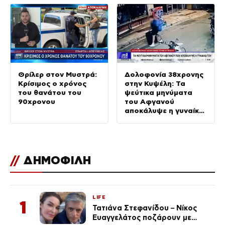
Θρίλερ στον Μυστρά:
Δολοφονία 38χρονης
Κρίσιμος ο χρόνος
στην Κυψέλη: Τα
του θανάτου του
ψεύτικα μηνύματα
90χρονου
του Αφγανού
αποκάλυψε η γυναίκα
του
//
ΔΗΜΟΦΙΛΗ
LIFE
1
Τατιάνα Στεφανίδου – Νίκος
Ευαγγελάτος ποζάρουν με