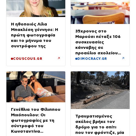
Η ηθοποιός Λίλα
Μπακλέση γέννησε: Η
35χρονος στο
πρώτη φωτογραφία
Μαρούσι πέταξε 106
και το μήνυμα του
συσκευασίες
συντρόφου της
κάνναβης σε
προαύλιο σχολείου
και έφυγε μόλις είδε
↗
↗
COUSCOUS.GR
DIMOCRACY.GR
τη ΔΙ.ΑΣ.
Γενέθλια του Φίλιππου
Μιχόπουλου: Οι
Τραυματισμένος
φωτογραφίες με τη
σκύλος βρήκε τον
σύντροφό του
δρόμο για το σπίτι
Κωνσταντίνα
που τον φρόντιζε, μία