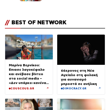
για την Τούνη με αφορμή το
μεγάλωμα του Πάρη
//
BEST OF NETWORK
Μαρίνα Βερνίκου:
Έπιασε λαγοκέφαλο
66χρονος στη Νέα
και ανέβασε βίντεο
Αγχίαλο στη φυλακή
στα social media –
για αυνανισμό
«Δεν υπάρχει κανένας
μπροστά σε ανήλικη
λόγος να φοβόμαστε»
↗
↗
COUSCOUS.GR
DIMOCRACY.GR