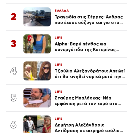
μαγιό σε παραλία στην
Κεφαλονιά
ΕΛΛΑΔΑ
2
Τραγωδία στις Σέρρες: Άνδρας
που έχασε σύζυγο και γιο στο
τροχαίο λέει «Τα έχασα όλα, κάτι
με τράβαγε στην καρδιά μου»
LIFE
3
Alpha: Βαρύ πένθος για
συνεργάτιδα της Κατερίνας
Καινούργιου – «Κουράστηκες
πολύ… Απόψε είσαι στα χέρια
LIFE
του Θεού»
4
Τζούλια Αλεξανδράτου: Απειλεί
ότι θα κινηθεί νομικά μετά την
ανάρτηση της Δημουλίδου
LIFE
5
Σταύρος Μπαλάσκας: Νέα
εμφάνιση μετά τον χαμό στο
«Πρωινό» (Φωτογραφία)
LIFE
6
Δημήτρη Αλεξάνδρου:
Αντίδραση σε αιχμηρό σχόλιο