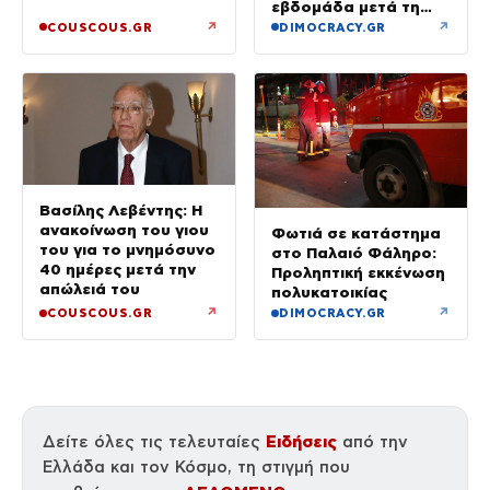
Ευρυπίδου και το
εβδομάδα μετά τη
δημόσιο «Σ’ αγαπώ»
φωτιά στο Πόρτο
↗
↗
COUSCOUS.GR
DIMOCRACY.GR
Γερμενό
Βασίλης Λεβέντης: Η
ανακοίνωση του γιου
Φωτιά σε κατάστημα
του για το μνημόσυνο
στο Παλαιό Φάληρο:
40 ημέρες μετά την
Προληπτική εκκένωση
απώλειά του
πολυκατοικίας
↗
↗
COUSCOUS.GR
DIMOCRACY.GR
Ειδήσεις
Δείτε όλες τις τελευταίες
από την
Ελλάδα και τον Κόσμο, τη στιγμή που